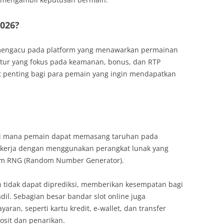
2026?
 mengacu pada platform yang menawarkan permainan
fitur yang fokus pada keamanan, bonus, dan RTP
gat penting bagi para pemain yang ingin mendapatkan
b di mana pemain dapat memasang taruhan pada
 bekerja dengan menggunakan perangkat lunak yang
tem RNG (Random Number Generator).
 tidak dapat diprediksi, memberikan kesempatan bagi
il. Sebagian besar bandar slot online juga
an, seperti kartu kredit, e-wallet, dan transfer
sit dan penarikan.