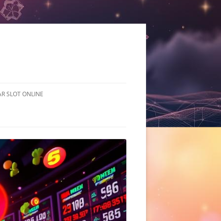
R SLOT ONLINE