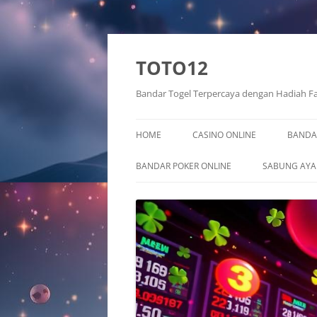
TOTO12
Bandar Togel Terpercaya dengan Hadiah Fan
HOME
CASINO ONLINE
BANDA
BANDAR POKER ONLINE
SABUNG AY