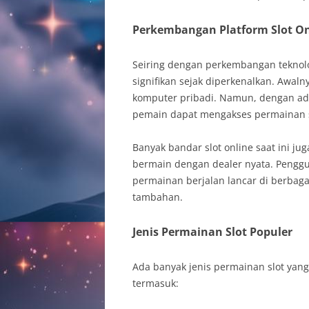
Perkembangan Platform Slot On
Seiring dengan perkembangan teknolo
signifikan sejak diperkenalkan. Awaln
komputer pribadi. Namun, dengan ada
pemain dapat mengakses permainan slo
Banyak bandar slot online saat ini ju
bermain dengan dealer nyata. Pengg
permainan berjalan lancar di berbag
tambahan.
Jenis Permainan Slot Populer
Ada banyak jenis permainan slot yang 
termasuk: