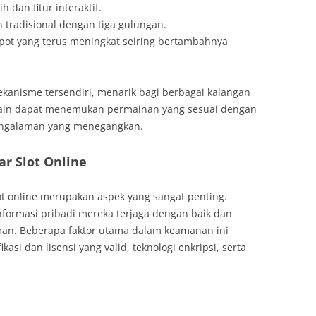
ih dan fitur interaktif.
 tradisional dengan tiga gulungan.
pot yang terus meningkat seiring bertambahnya
mekanisme tersendiri, menarik bagi berbagai kalangan
main dapat menemukan permainan yang sesuai dengan
engalaman yang menegangkan.
r Slot Online
t online merupakan aspek yang sangat penting.
ormasi pribadi mereka terjaga dengan baik dan
man. Beberapa faktor utama dalam keamanan ini
kasi dan lisensi yang valid, teknologi enkripsi, serta