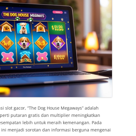
i slot gacor, “The Dog House Megaways” adalah
seperti putaran gratis dan multiplier meningkatkan
sempatan lebih untuk meraih kemenangan. Pada
ot ini menjadi sorotan dan informasi berguna mengenai