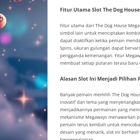
Fitur Utama Slot The Dog Hous
Fitur utama dari The Dog House Mega
simbol lain untuk menciptakan kombina
dapat diaktifkan ketika pemain mendap
Spins, ukuran gulungan dapat berva
pengganda kemenangan. Fitur Megaw
membuat setiap putaran terasa baru
Alasan Slot Ini Menjadi Pilihan 
Banyak pemain memilih The Dog Hous
inovatif dan tema yang menyenangkan.
menjadikannya permainan yang member
mekanisme Megaways menawarkan pen
pemain terus kembali untuk mencob
desain yang menarik, slot ini berhas
berpengalaman.