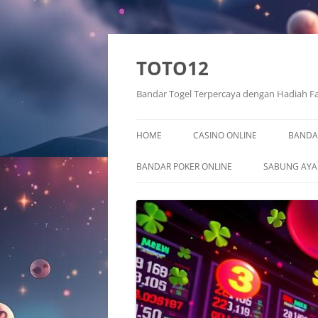
TOTO12
Bandar Togel Terpercaya dengan Hadiah Fan
HOME
CASINO ONLINE
BANDA
BANDAR POKER ONLINE
SABUNG AY