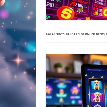
TAG ARCHIVES:
BANDAR SLOT ONLINE DEPOSI