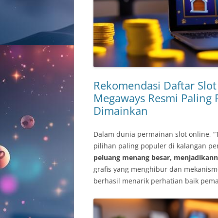
Rekomendasi Daftar Slo
Megaways Resmi Paling 
Dimainkan
Dalam dunia permainan slot online, 
pilihan paling populer di kalangan pe
peluang menang besar, menjadikanny
grafis yang menghibur dan mekanism
berhasil menarik perhatian baik pe