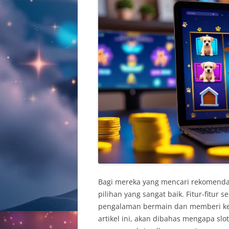
Bagi mereka yang mencari rekomendas
pilihan yang sangat baik. Fitur-fitur 
pengalaman bermain dan memberi ke
artikel ini, akan dibahas mengapa sl