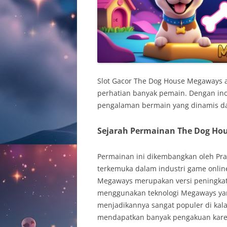
Slot Gacor The Dog House Megaways a
perhatian banyak pemain. Dengan in
pengalaman bermain yang dinamis da
Sejarah Permainan The Dog Ho
Permainan ini dikembangkan oleh Prag
terkemuka dalam industri game onlin
Megaways merupakan versi peningkatan
menggunakan teknologi Megaways ya
menjadikannya sangat populer di kalang
mendapatkan banyak pengakuan karen