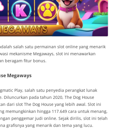
dalah salah satu permainan slot online yang menarik
ovasi mekanisme Megaways, slot ini menawarkan
n beragam fitur bonus.
use Megaways
matic Play, salah satu penyedia perangkat lunak
e. Diluncurkan pada tahun 2020, The Dog House
 dari slot The Dog House yang lebih awal. Slot ini
ng memungkinkan hingga 117.649 cara untuk menang,
an penggemar judi online. Sejak dirilis, slot ini telah
a grafisnya yang menarik dan tema yang lucu.