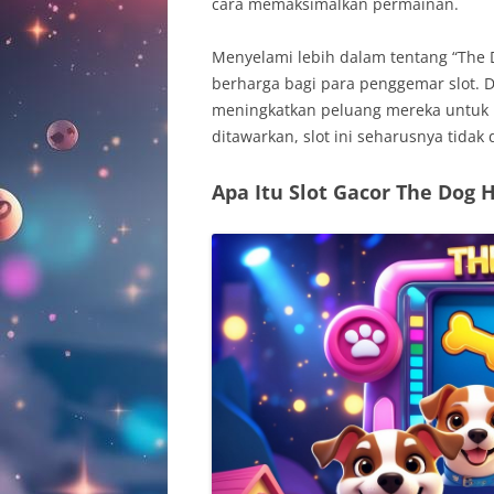
cara memaksimalkan permainan.
Menyelami lebih dalam tentang “Th
berharga bagi para penggemar slot. D
meningkatkan peluang mereka untuk 
ditawarkan, slot ini seharusnya tida
Apa Itu Slot Gacor The Dog