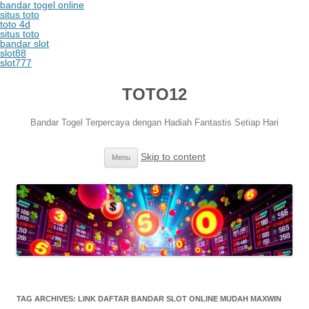
bandar togel online
situs toto
toto 4d
situs toto
bandar slot
slot88
slot777
TOTO12
Bandar Togel Terpercaya dengan Hadiah Fantastis Setiap Hari
Skip to content
Menu
TAG ARCHIVES:
LINK DAFTAR BANDAR SLOT ONLINE MUDAH MAXWIN