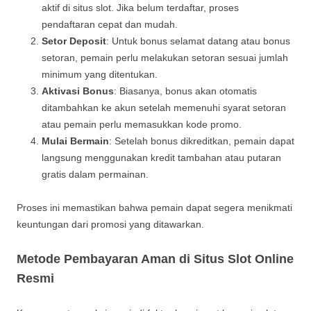
aktif di situs slot. Jika belum terdaftar, proses
pendaftaran cepat dan mudah.
Setor Deposit
: Untuk bonus selamat datang atau bonus
setoran, pemain perlu melakukan setoran sesuai jumlah
minimum yang ditentukan.
Aktivasi Bonus
: Biasanya, bonus akan otomatis
ditambahkan ke akun setelah memenuhi syarat setoran
atau pemain perlu memasukkan kode promo.
Mulai Bermain
: Setelah bonus dikreditkan, pemain dapat
langsung menggunakan kredit tambahan atau putaran
gratis dalam permainan.
Proses ini memastikan bahwa pemain dapat segera menikmati
keuntungan dari promosi yang ditawarkan.
Metode Pembayaran Aman di Situs Slot Online
Resmi