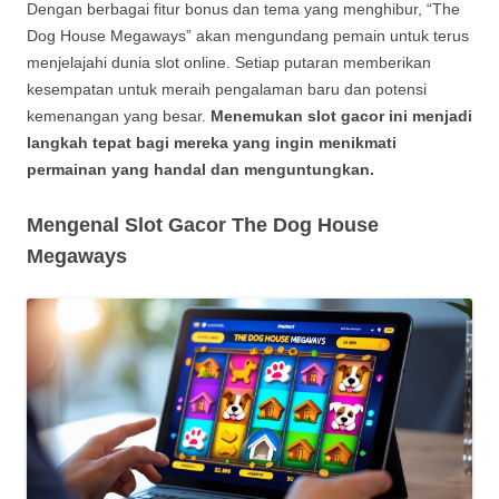
Dengan berbagai fitur bonus dan tema yang menghibur, “The
Dog House Megaways” akan mengundang pemain untuk terus
menjelajahi dunia slot online. Setiap putaran memberikan
kesempatan untuk meraih pengalaman baru dan potensi
kemenangan yang besar.
Menemukan slot gacor ini menjadi
langkah tepat bagi mereka yang ingin menikmati
permainan yang handal dan menguntungkan.
Mengenal Slot Gacor The Dog House
Megaways