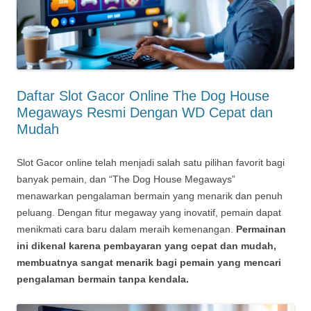
Daftar Slot Gacor Online The Dog House
Megaways Resmi Dengan WD Cepat dan
Mudah
Slot Gacor online telah menjadi salah satu pilihan favorit bagi
banyak pemain, dan “The Dog House Megaways”
menawarkan pengalaman bermain yang menarik dan penuh
peluang. Dengan fitur megaway yang inovatif, pemain dapat
menikmati cara baru dalam meraih kemenangan.
Permainan
ini dikenal karena pembayaran yang cepat dan mudah,
membuatnya sangat menarik bagi pemain yang mencari
pengalaman bermain tanpa kendala.