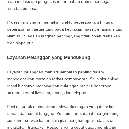
akan melakukan pengecekan tambahan untuk mencegah
aktivitas penipuan.
Proses ini mungkin memakan waktu beberapa jam hingga
beberapa hari tergantung pada kebijakan masing-masing situs.
Namun, ini adalah langkah penting yang tidak boleh diabaikan
oleh siapa pun.
Layanan Pelanggan yang Mendukung
Layanan pelanggan menjadi jembatan penting dalam
menyelesaikan masalah terkait pembayaran. Situs slot online
resmi biasanya menawarkan dukungan melalui beberapa
saluran seperti live chat, email, dan telepon.
Penting untuk memastikan bahwa dukungan yang diberikan
ramah dan cepat tanggap. Pemain harus dapat menghubungi
customer service kapan saja jika menghadapi kendala saat
melakukan transaksi. Respons yang cepat dapat membantu