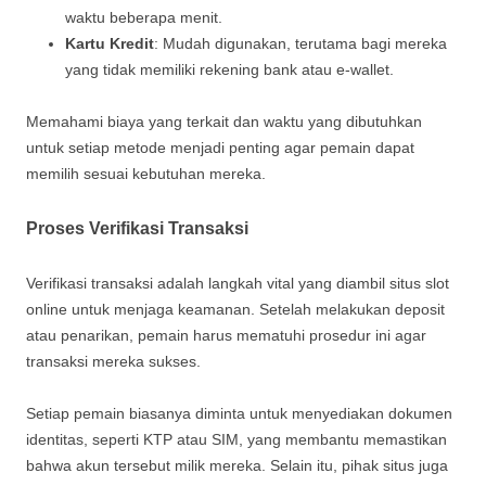
waktu beberapa menit.
Kartu Kredit
: Mudah digunakan, terutama bagi mereka
yang tidak memiliki rekening bank atau e-wallet.
Memahami biaya yang terkait dan waktu yang dibutuhkan
untuk setiap metode menjadi penting agar pemain dapat
memilih sesuai kebutuhan mereka.
Proses Verifikasi Transaksi
Verifikasi transaksi adalah langkah vital yang diambil situs slot
online untuk menjaga keamanan. Setelah melakukan deposit
atau penarikan, pemain harus mematuhi prosedur ini agar
transaksi mereka sukses.
Setiap pemain biasanya diminta untuk menyediakan dokumen
identitas, seperti KTP atau SIM, yang membantu memastikan
bahwa akun tersebut milik mereka. Selain itu, pihak situs juga