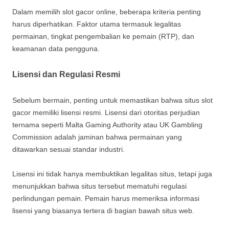
Dalam memilih slot gacor online, beberapa kriteria penting
harus diperhatikan. Faktor utama termasuk legalitas
permainan, tingkat pengembalian ke pemain (RTP), dan
keamanan data pengguna.
Lisensi dan Regulasi Resmi
Sebelum bermain, penting untuk memastikan bahwa situs slot
gacor memiliki lisensi resmi. Lisensi dari otoritas perjudian
ternama seperti Malta Gaming Authority atau UK Gambling
Commission adalah jaminan bahwa permainan yang
ditawarkan sesuai standar industri.
Lisensi ini tidak hanya membuktikan legalitas situs, tetapi juga
menunjukkan bahwa situs tersebut mematuhi regulasi
perlindungan pemain. Pemain harus memeriksa informasi
lisensi yang biasanya tertera di bagian bawah situs web.