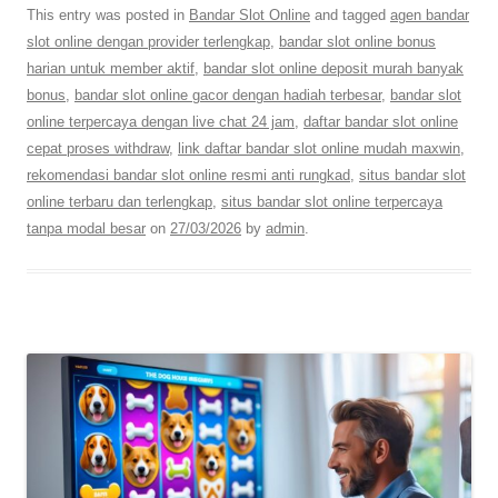
This entry was posted in
Bandar Slot Online
and tagged
agen bandar
slot online dengan provider terlengkap
,
bandar slot online bonus
harian untuk member aktif
,
bandar slot online deposit murah banyak
bonus
,
bandar slot online gacor dengan hadiah terbesar
,
bandar slot
online terpercaya dengan live chat 24 jam
,
daftar bandar slot online
cepat proses withdraw
,
link daftar bandar slot online mudah maxwin
,
rekomendasi bandar slot online resmi anti rungkad
,
situs bandar slot
online terbaru dan terlengkap
,
situs bandar slot online terpercaya
tanpa modal besar
on
27/03/2026
by
admin
.