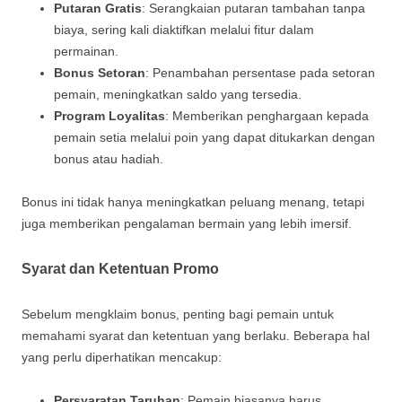
Putaran Gratis
: Serangkaian putaran tambahan tanpa
biaya, sering kali diaktifkan melalui fitur dalam
permainan.
Bonus Setoran
: Penambahan persentase pada setoran
pemain, meningkatkan saldo yang tersedia.
Program Loyalitas
: Memberikan penghargaan kepada
pemain setia melalui poin yang dapat ditukarkan dengan
bonus atau hadiah.
Bonus ini tidak hanya meningkatkan peluang menang, tetapi
juga memberikan pengalaman bermain yang lebih imersif.
Syarat dan Ketentuan Promo
Sebelum mengklaim bonus, penting bagi pemain untuk
memahami syarat dan ketentuan yang berlaku. Beberapa hal
yang perlu diperhatikan mencakup:
Persyaratan Taruhan
: Pemain biasanya harus