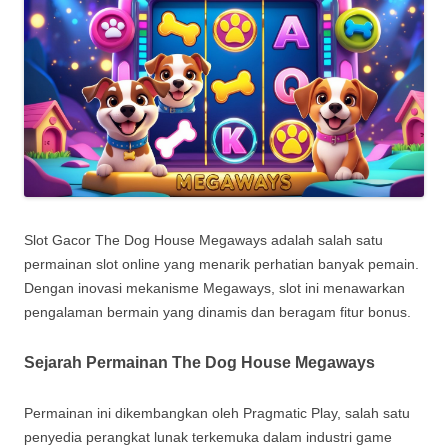
Slot Gacor The Dog House Megaways adalah salah satu
permainan slot online yang menarik perhatian banyak pemain.
Dengan inovasi mekanisme Megaways, slot ini menawarkan
pengalaman bermain yang dinamis dan beragam fitur bonus.
Sejarah Permainan The Dog House Megaways
Permainan ini dikembangkan oleh Pragmatic Play, salah satu
penyedia perangkat lunak terkemuka dalam industri game