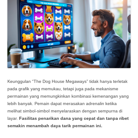
Keunggulan “The Dog House Megaways” tidak hanya terletak
pada grafik yang memukau, tetapi juga pada mekanisme
permainan yang memungkinkan kombinasi kemenangan yang
lebih banyak. Pemain dapat merasakan adrenalin ketika
melihat simbol-simbol menyelaraskan dengan sempurna di
layar.
Fasilitas penarikan dana yang cepat dan tanpa ribet
semakin menambah daya tarik permainan ini.