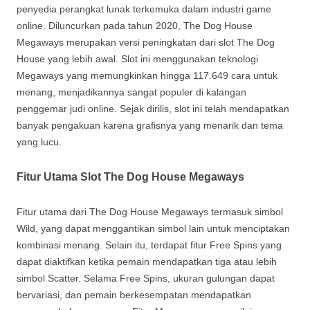
penyedia perangkat lunak terkemuka dalam industri game
online. Diluncurkan pada tahun 2020, The Dog House
Megaways merupakan versi peningkatan dari slot The Dog
House yang lebih awal. Slot ini menggunakan teknologi
Megaways yang memungkinkan hingga 117.649 cara untuk
menang, menjadikannya sangat populer di kalangan
penggemar judi online. Sejak dirilis, slot ini telah mendapatkan
banyak pengakuan karena grafisnya yang menarik dan tema
yang lucu.
Fitur Utama Slot The Dog House Megaways
Fitur utama dari The Dog House Megaways termasuk simbol
Wild, yang dapat menggantikan simbol lain untuk menciptakan
kombinasi menang. Selain itu, terdapat fitur Free Spins yang
dapat diaktifkan ketika pemain mendapatkan tiga atau lebih
simbol Scatter. Selama Free Spins, ukuran gulungan dapat
bervariasi, dan pemain berkesempatan mendapatkan