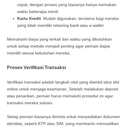
cepat, dengan proses yang biasanya hanya memakan
waktu beberapa menit.
Kartu Kredit
: Mudah digunakan, terutama bagi mereka
yang tidak memiliki rekening bank atau e-wallet.
Memahami biaya yang terkait dan waktu yang dibutuhkan
untuk setiap metode menjadi penting agar pemain dapat
memilih sesuai kebutuhan mereka.
Proses Verifikasi Transaksi
Verifikasi transaksi adalah langkah vital yang diambil situs slot
online untuk menjaga keamanan. Setelah melakukan deposit
atau penarikan, pemain harus mematuhi prosedur ini agar
transaksi mereka sukses.
Setiap pemain biasanya diminta untuk menyediakan dokumen
identitas, seperti KTP atau SIM, yang membantu memastikan