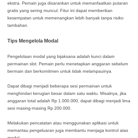
ekstra. Pemain juga disarankan untuk memanfaatkan putaran
gratis yang sering muncul. Fitur ini dapat memberikan
kesempatan untuk memenangkan lebih banyak tanpa risiko
tambahan.
Tips Mengelola Modal
Pengelolaan modal yang bijaksana adalah kunci dalam
permainan slot. Pemain perlu menetapkan anggaran sebelum
bermain dan berkomitmen untuk tidak melampauinya.
Dapat dibagi menjadi beberapa sesi permainan untuk
menghindari kerugian besar dalam satu waktu. Misalnya, jika
anggaran total adalah Rp 1.000.000, dapat dibagi menjadi lima
sesi masing-masing Rp 200.000.
Melakukan pencatatan atau menggunakan aplikasi untuk
memantau pengeluaran juga membantu menjaga kontrol atas
modal.