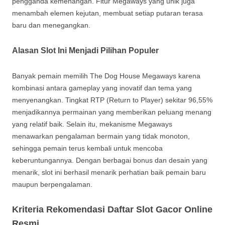
pengganda kemenangan. Fitur Megaways yang unik juga
menambah elemen kejutan, membuat setiap putaran terasa
baru dan menegangkan.
Alasan Slot Ini Menjadi Pilihan Populer
Banyak pemain memilih The Dog House Megaways karena
kombinasi antara gameplay yang inovatif dan tema yang
menyenangkan. Tingkat RTP (Return to Player) sekitar 96,55%
menjadikannya permainan yang memberikan peluang menang
yang relatif baik. Selain itu, mekanisme Megaways
menawarkan pengalaman bermain yang tidak monoton,
sehingga pemain terus kembali untuk mencoba
keberuntungannya. Dengan berbagai bonus dan desain yang
menarik, slot ini berhasil menarik perhatian baik pemain baru
maupun berpengalaman.
Kriteria Rekomendasi Daftar Slot Gacor Online
Resmi