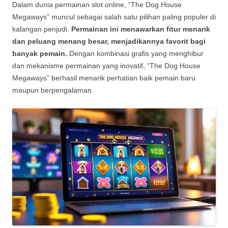
Dalam dunia permainan slot online, “The Dog House
Megaways” muncul sebagai salah satu pilihan paling populer di
kalangan penjudi.
Permainan ini menawarkan fitur menarik
dan peluang menang besar, menjadikannya favorit bagi
banyak pemain.
Dengan kombinasi grafis yang menghibur
dan mekanisme permainan yang inovatif, “The Dog House
Megaways” berhasil menarik perhatian baik pemain baru
maupun berpengalaman.