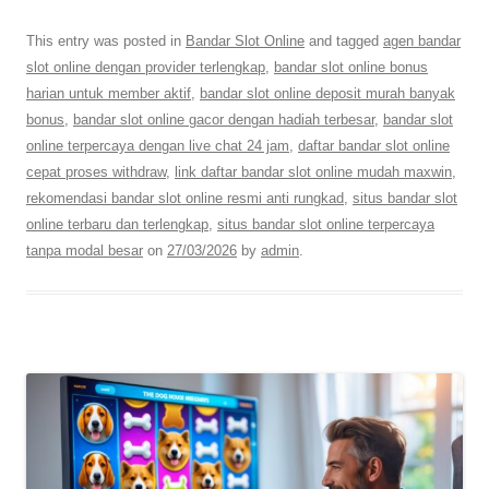
This entry was posted in
Bandar Slot Online
and tagged
agen bandar
slot online dengan provider terlengkap
,
bandar slot online bonus
harian untuk member aktif
,
bandar slot online deposit murah banyak
bonus
,
bandar slot online gacor dengan hadiah terbesar
,
bandar slot
online terpercaya dengan live chat 24 jam
,
daftar bandar slot online
cepat proses withdraw
,
link daftar bandar slot online mudah maxwin
,
rekomendasi bandar slot online resmi anti rungkad
,
situs bandar slot
online terbaru dan terlengkap
,
situs bandar slot online terpercaya
tanpa modal besar
on
27/03/2026
by
admin
.