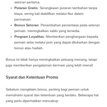
setoran pertama.
Putaran Gratis
: Serangkaian putaran tambahan tanpa
biaya, sering kali diaktifkan melalui fitur dalam
permainan.
Bonus Setoran
: Penambahan persentase pada setoran
pemain, meningkatkan saldo yang tersedia.
Program Loyalitas
: Memberikan penghargaan kepada
pemain setia melalui poin yang dapat ditukarkan dengan
bonus atau hadiah.
Bonus ini tidak hanya meningkatkan peluang menang, tetapi
juga memberikan pengalaman bermain yang lebih imersif.
Syarat dan Ketentuan Promo
Sebelum mengklaim bonus, penting bagi pemain untuk
memahami syarat dan ketentuan yang berlaku. Beberapa hal
yang perlu diperhatikan mencakup: