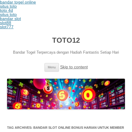
bandar togel online
situs toto
toto 4d
situs toto
bandar slot
slot88
slot777
TOTO12
Bandar Togel Terpercaya dengan Hadiah Fantastis Setiap Hari
Skip to content
Menu
TAG ARCHIVES:
BANDAR SLOT ONLINE BONUS HARIAN UNTUK MEMBER