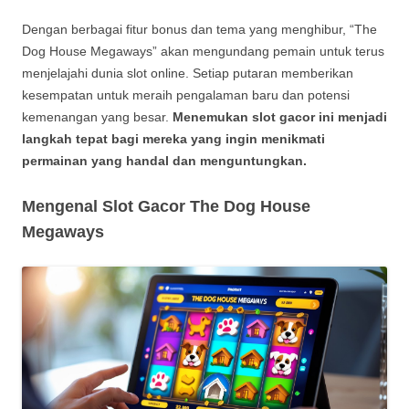
Dengan berbagai fitur bonus dan tema yang menghibur, “The
Dog House Megaways” akan mengundang pemain untuk terus
menjelajahi dunia slot online. Setiap putaran memberikan
kesempatan untuk meraih pengalaman baru dan potensi
kemenangan yang besar.
Menemukan slot gacor ini menjadi
langkah tepat bagi mereka yang ingin menikmati
permainan yang handal dan menguntungkan.
Mengenal Slot Gacor The Dog House
Megaways