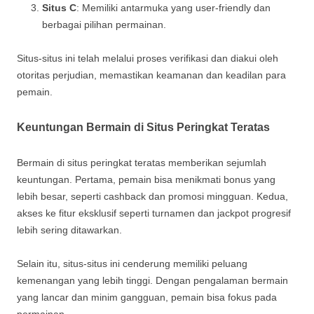
Situs C
: Memiliki antarmuka yang user-friendly dan
berbagai pilihan permainan.
Situs-situs ini telah melalui proses verifikasi dan diakui oleh
otoritas perjudian, memastikan keamanan dan keadilan para
pemain.
Keuntungan Bermain di Situs Peringkat Teratas
Bermain di situs peringkat teratas memberikan sejumlah
keuntungan. Pertama, pemain bisa menikmati bonus yang
lebih besar, seperti cashback dan promosi mingguan. Kedua,
akses ke fitur eksklusif seperti turnamen dan jackpot progresif
lebih sering ditawarkan.
Selain itu, situs-situs ini cenderung memiliki peluang
kemenangan yang lebih tinggi. Dengan pengalaman bermain
yang lancar dan minim gangguan, pemain bisa fokus pada
permainan.