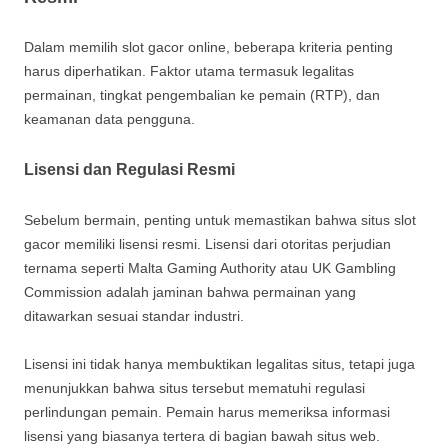
Dalam memilih slot gacor online, beberapa kriteria penting
harus diperhatikan. Faktor utama termasuk legalitas
permainan, tingkat pengembalian ke pemain (RTP), dan
keamanan data pengguna.
Lisensi dan Regulasi Resmi
Sebelum bermain, penting untuk memastikan bahwa situs slot
gacor memiliki lisensi resmi. Lisensi dari otoritas perjudian
ternama seperti Malta Gaming Authority atau UK Gambling
Commission adalah jaminan bahwa permainan yang
ditawarkan sesuai standar industri.
Lisensi ini tidak hanya membuktikan legalitas situs, tetapi juga
menunjukkan bahwa situs tersebut mematuhi regulasi
perlindungan pemain. Pemain harus memeriksa informasi
lisensi yang biasanya tertera di bagian bawah situs web.