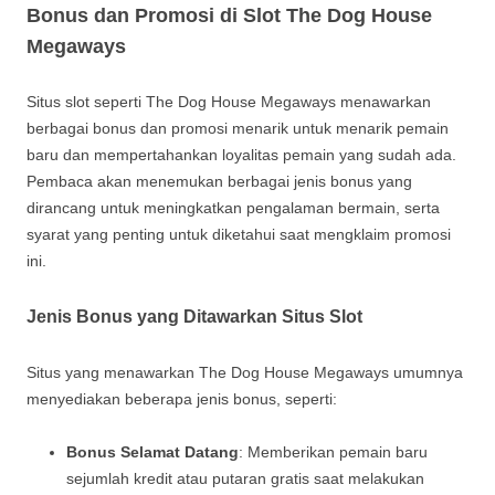
Bonus dan Promosi di Slot The Dog House
Megaways
Situs slot seperti The Dog House Megaways menawarkan
berbagai bonus dan promosi menarik untuk menarik pemain
baru dan mempertahankan loyalitas pemain yang sudah ada.
Pembaca akan menemukan berbagai jenis bonus yang
dirancang untuk meningkatkan pengalaman bermain, serta
syarat yang penting untuk diketahui saat mengklaim promosi
ini.
Jenis Bonus yang Ditawarkan Situs Slot
Situs yang menawarkan The Dog House Megaways umumnya
menyediakan beberapa jenis bonus, seperti:
Bonus Selamat Datang
: Memberikan pemain baru
sejumlah kredit atau putaran gratis saat melakukan