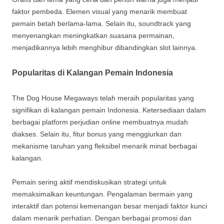
faktor pembeda. Elemen visual yang menarik membuat
pemain betah berlama-lama. Selain itu, soundtrack yang
menyenangkan meningkatkan suasana permainan,
menjadikannya lebih menghibur dibandingkan slot lainnya.
Popularitas di Kalangan Pemain Indonesia
The Dog House Megaways telah meraih popularitas yang
signifikan di kalangan pemain Indonesia. Ketersediaan dalam
berbagai platform perjudian online membuatnya mudah
diakses. Selain itu, fitur bonus yang menggiurkan dan
mekanisme taruhan yang fleksibel menarik minat berbagai
kalangan.
Pemain sering aktif mendiskusikan strategi untuk
memaksimalkan keuntungan. Pengalaman bermain yang
interaktif dan potensi kemenangan besar menjadi faktor kunci
dalam menarik perhatian. Dengan berbagai promosi dan