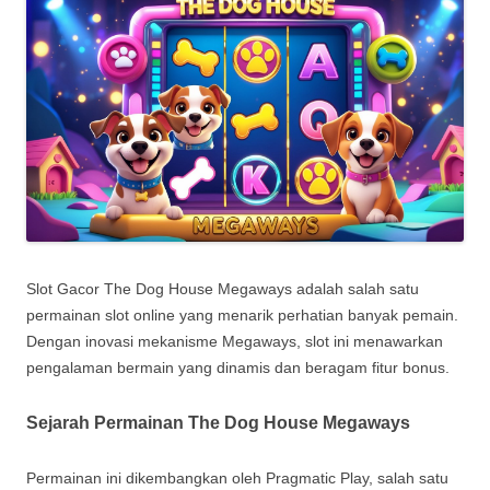
Slot Gacor The Dog House Megaways adalah salah satu
permainan slot online yang menarik perhatian banyak pemain.
Dengan inovasi mekanisme Megaways, slot ini menawarkan
pengalaman bermain yang dinamis dan beragam fitur bonus.
Sejarah Permainan The Dog House Megaways
Permainan ini dikembangkan oleh Pragmatic Play, salah satu