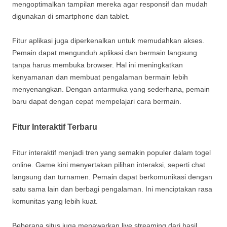
mengoptimalkan tampilan mereka agar responsif dan mudah
digunakan di smartphone dan tablet.
Fitur aplikasi juga diperkenalkan untuk memudahkan akses.
Pemain dapat mengunduh aplikasi dan bermain langsung
tanpa harus membuka browser. Hal ini meningkatkan
kenyamanan dan membuat pengalaman bermain lebih
menyenangkan. Dengan antarmuka yang sederhana, pemain
baru dapat dengan cepat mempelajari cara bermain.
Fitur Interaktif Terbaru
Fitur interaktif menjadi tren yang semakin populer dalam togel
online. Game kini menyertakan pilihan interaksi, seperti chat
langsung dan turnamen. Pemain dapat berkomunikasi dengan
satu sama lain dan berbagi pengalaman. Ini menciptakan rasa
komunitas yang lebih kuat.
Beberapa situs juga menawarkan live streaming dari hasil