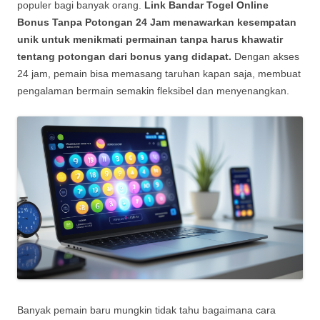
populer bagi banyak orang.
Link Bandar Togel Online
Bonus Tanpa Potongan 24 Jam menawarkan kesempatan
unik untuk menikmati permainan tanpa harus khawatir
tentang potongan dari bonus yang didapat.
Dengan akses
24 jam, pemain bisa memasang taruhan kapan saja, membuat
pengalaman bermain semakin fleksibel dan menyenangkan.
Banyak pemain baru mungkin tidak tahu bagaimana cara