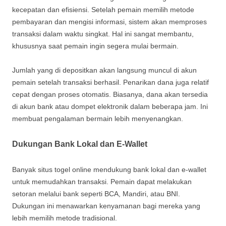
kecepatan dan efisiensi. Setelah pemain memilih metode
pembayaran dan mengisi informasi, sistem akan memproses
transaksi dalam waktu singkat. Hal ini sangat membantu,
khususnya saat pemain ingin segera mulai bermain.
Jumlah yang di depositkan akan langsung muncul di akun
pemain setelah transaksi berhasil. Penarikan dana juga relatif
cepat dengan proses otomatis. Biasanya, dana akan tersedia
di akun bank atau dompet elektronik dalam beberapa jam. Ini
membuat pengalaman bermain lebih menyenangkan.
Dukungan Bank Lokal dan E-Wallet
Banyak situs togel online mendukung bank lokal dan e-wallet
untuk memudahkan transaksi. Pemain dapat melakukan
setoran melalui bank seperti BCA, Mandiri, atau BNI.
Dukungan ini menawarkan kenyamanan bagi mereka yang
lebih memilih metode tradisional.