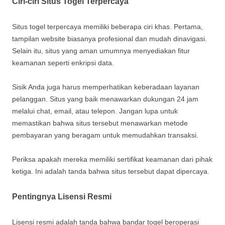
Ciri-ciri Situs Togel Terpercaya
Situs togel terpercaya memiliki beberapa ciri khas. Pertama,
tampilan website biasanya profesional dan mudah dinavigasi.
Selain itu, situs yang aman umumnya menyediakan fitur
keamanan seperti enkripsi data.
Sisik Anda juga harus memperhatikan keberadaan layanan
pelanggan. Situs yang baik menawarkan dukungan 24 jam
melalui chat, email, atau telepon. Jangan lupa untuk
memastikan bahwa situs tersebut menawarkan metode
pembayaran yang beragam untuk memudahkan transaksi.
Periksa apakah mereka memiliki sertifikat keamanan dari pihak
ketiga. Ini adalah tanda bahwa situs tersebut dapat dipercaya.
Pentingnya Lisensi Resmi
Lisensi resmi adalah tanda bahwa bandar togel beroperasi