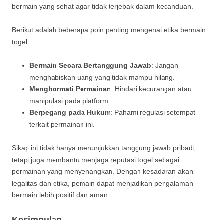
bermain yang sehat agar tidak terjebak dalam kecanduan.
Berikut adalah beberapa poin penting mengenai etika bermain
togel:
Bermain Secara Bertanggung Jawab
: Jangan
menghabiskan uang yang tidak mampu hilang.
Menghormati Permainan
: Hindari kecurangan atau
manipulasi pada platform.
Berpegang pada Hukum
: Pahami regulasi setempat
terkait permainan ini.
Sikap ini tidak hanya menunjukkan tanggung jawab pribadi,
tetapi juga membantu menjaga reputasi togel sebagai
permainan yang menyenangkan. Dengan kesadaran akan
legalitas dan etika, pemain dapat menjadikan pengalaman
bermain lebih positif dan aman.
Kesimpulan