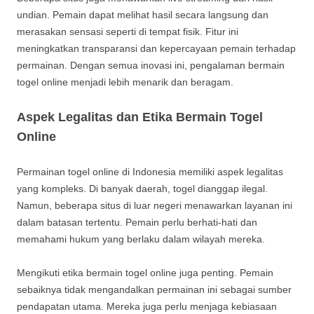
undian. Pemain dapat melihat hasil secara langsung dan
merasakan sensasi seperti di tempat fisik. Fitur ini
meningkatkan transparansi dan kepercayaan pemain terhadap
permainan. Dengan semua inovasi ini, pengalaman bermain
togel online menjadi lebih menarik dan beragam.
Aspek Legalitas dan Etika Bermain Togel
Online
Permainan togel online di Indonesia memiliki aspek legalitas
yang kompleks. Di banyak daerah, togel dianggap ilegal.
Namun, beberapa situs di luar negeri menawarkan layanan ini
dalam batasan tertentu. Pemain perlu berhati-hati dan
memahami hukum yang berlaku dalam wilayah mereka.
Mengikuti etika bermain togel online juga penting. Pemain
sebaiknya tidak mengandalkan permainan ini sebagai sumber
pendapatan utama. Mereka juga perlu menjaga kebiasaan