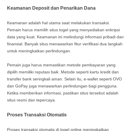
Keamanan Deposit dan Penarikan Dana
Keamanan adalah hal utama saat melakukan transaksi.
Pemain harus memilih situs togel yang menyediakan enkripsi
data yang kuat. Keamanan ini melindungi informasi pribadi dan
finansial. Banyak situs menawarkan fitur verifikasi dua langkah
untuk meningkatkan perlindungan.
Pemain juga harus memastikan metode pembayaran yang
dipilih memiliki reputasi baik. Metode seperti kartu kredit dan
transfer bank seringkali aman. Selain itu, e-wallet seperti OVO
dan GoPay juga menawarkan perlindungan bagi pengguna.
Ketika memberikan informasi, pastikan situs tersebut adalah
situs resmi dan tepercaya.
Proses Transaksi Otomatis
Proses transaksi otomatis di togel online meningkatkan