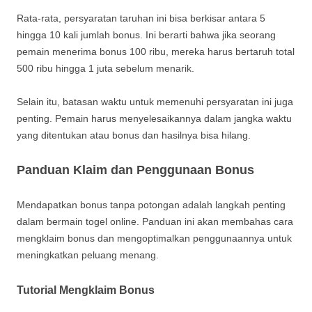
Rata-rata, persyaratan taruhan ini bisa berkisar antara 5
hingga 10 kali jumlah bonus. Ini berarti bahwa jika seorang
pemain menerima bonus 100 ribu, mereka harus bertaruh total
500 ribu hingga 1 juta sebelum menarik.
Selain itu, batasan waktu untuk memenuhi persyaratan ini juga
penting. Pemain harus menyelesaikannya dalam jangka waktu
yang ditentukan atau bonus dan hasilnya bisa hilang.
Panduan Klaim dan Penggunaan Bonus
Mendapatkan bonus tanpa potongan adalah langkah penting
dalam bermain togel online. Panduan ini akan membahas cara
mengklaim bonus dan mengoptimalkan penggunaannya untuk
meningkatkan peluang menang.
Tutorial Mengklaim Bonus