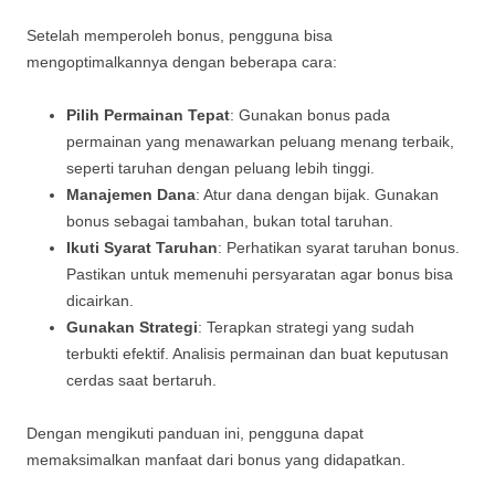
Setelah memperoleh bonus, pengguna bisa
mengoptimalkannya dengan beberapa cara:
Pilih Permainan Tepat
: Gunakan bonus pada
permainan yang menawarkan peluang menang terbaik,
seperti taruhan dengan peluang lebih tinggi.
Manajemen Dana
: Atur dana dengan bijak. Gunakan
bonus sebagai tambahan, bukan total taruhan.
Ikuti Syarat Taruhan
: Perhatikan syarat taruhan bonus.
Pastikan untuk memenuhi persyaratan agar bonus bisa
dicairkan.
Gunakan Strategi
: Terapkan strategi yang sudah
terbukti efektif. Analisis permainan dan buat keputusan
cerdas saat bertaruh.
Dengan mengikuti panduan ini, pengguna dapat
memaksimalkan manfaat dari bonus yang didapatkan.