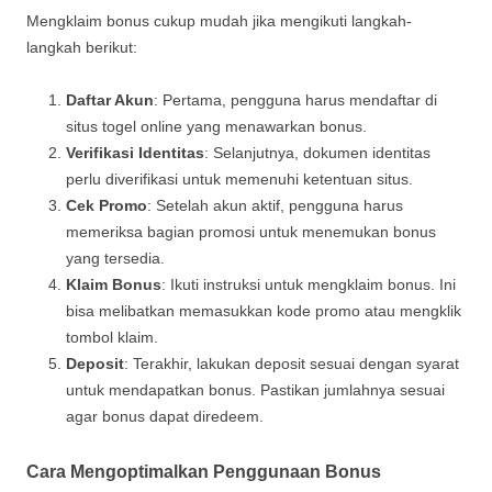
Mengklaim bonus cukup mudah jika mengikuti langkah-
langkah berikut:
Daftar Akun
: Pertama, pengguna harus mendaftar di
situs togel online yang menawarkan bonus.
Verifikasi Identitas
: Selanjutnya, dokumen identitas
perlu diverifikasi untuk memenuhi ketentuan situs.
Cek Promo
: Setelah akun aktif, pengguna harus
memeriksa bagian promosi untuk menemukan bonus
yang tersedia.
Klaim Bonus
: Ikuti instruksi untuk mengklaim bonus. Ini
bisa melibatkan memasukkan kode promo atau mengklik
tombol klaim.
Deposit
: Terakhir, lakukan deposit sesuai dengan syarat
untuk mendapatkan bonus. Pastikan jumlahnya sesuai
agar bonus dapat diredeem.
Cara Mengoptimalkan Penggunaan Bonus