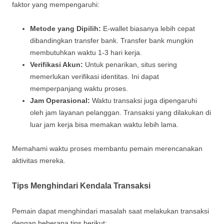
faktor yang mempengaruhi:
Metode yang Dipilih:
E-wallet biasanya lebih cepat
dibandingkan transfer bank. Transfer bank mungkin
membutuhkan waktu 1-3 hari kerja.
Verifikasi Akun:
Untuk penarikan, situs sering
memerlukan verifikasi identitas. Ini dapat
memperpanjang waktu proses.
Jam Operasional:
Waktu transaksi juga dipengaruhi
oleh jam layanan pelanggan. Transaksi yang dilakukan di
luar jam kerja bisa memakan waktu lebih lama.
Memahami waktu proses membantu pemain merencanakan
aktivitas mereka.
Tips Menghindari Kendala Transaksi
Pemain dapat menghindari masalah saat melakukan transaksi
dengan beberapa tips berikut: