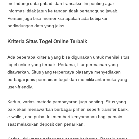
melindungi data pribadi dan transaksi. Ini penting agar
informasi tidak jatuh ke tangan tidak bertanggung jawab.
Pemain juga bisa memeriksa apakah ada kebijakan
perlindungan data yang jelas.
Kriteria Situs Togel Online Terbaik
Ada beberapa kriteria yang bisa digunakan untuk menilai situs
togel online yang terbaik. Pertama, fitur permainan yang
ditawarkan. Situs yang terpercaya biasanya menyediakan
berbagai jenis permainan togel dan memiliki antarmuka yang
user-friendly.
Kedua, variasi metode pembayaran juga penting. Situs yang
baik akan menawarkan berbagai pilihan seperti transfer bank,
e-wallet, dan pulsa. Ini memberi kenyamanan bagi pemain
saat melakukan deposit dan penarikan.
Ketiga, dukungan pelanggan sangat berharga. Pemain harus