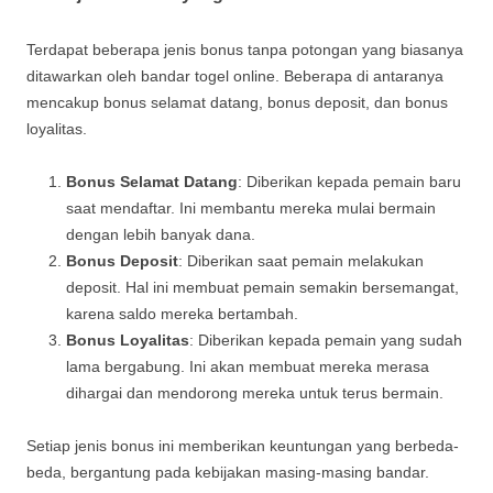
Terdapat beberapa jenis bonus tanpa potongan yang biasanya
ditawarkan oleh bandar togel online. Beberapa di antaranya
mencakup bonus selamat datang, bonus deposit, dan bonus
loyalitas.
Bonus Selamat Datang
: Diberikan kepada pemain baru
saat mendaftar. Ini membantu mereka mulai bermain
dengan lebih banyak dana.
Bonus Deposit
: Diberikan saat pemain melakukan
deposit. Hal ini membuat pemain semakin bersemangat,
karena saldo mereka bertambah.
Bonus Loyalitas
: Diberikan kepada pemain yang sudah
lama bergabung. Ini akan membuat mereka merasa
dihargai dan mendorong mereka untuk terus bermain.
Setiap jenis bonus ini memberikan keuntungan yang berbeda-
beda, bergantung pada kebijakan masing-masing bandar.