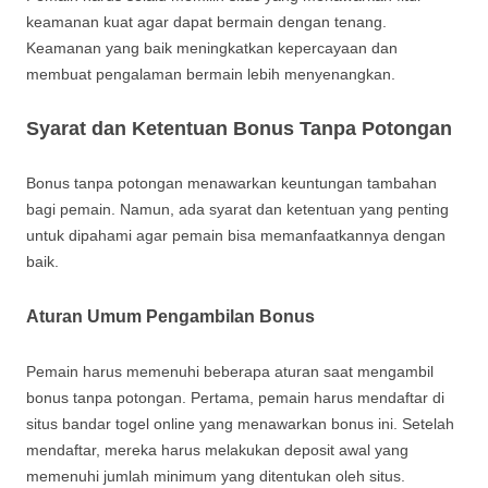
keamanan kuat agar dapat bermain dengan tenang.
Keamanan yang baik meningkatkan kepercayaan dan
membuat pengalaman bermain lebih menyenangkan.
Syarat dan Ketentuan Bonus Tanpa Potongan
Bonus tanpa potongan menawarkan keuntungan tambahan
bagi pemain. Namun, ada syarat dan ketentuan yang penting
untuk dipahami agar pemain bisa memanfaatkannya dengan
baik.
Aturan Umum Pengambilan Bonus
Pemain harus memenuhi beberapa aturan saat mengambil
bonus tanpa potongan. Pertama, pemain harus mendaftar di
situs bandar togel online yang menawarkan bonus ini. Setelah
mendaftar, mereka harus melakukan deposit awal yang
memenuhi jumlah minimum yang ditentukan oleh situs.