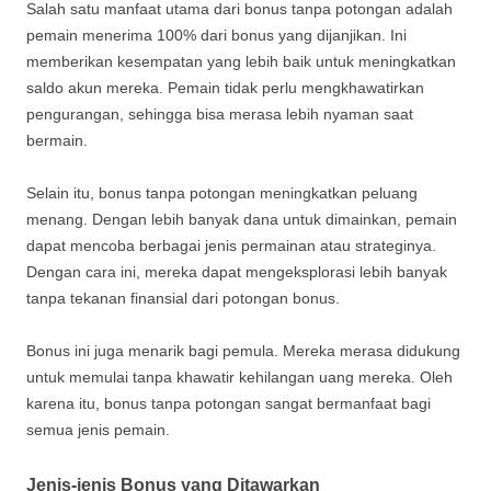
Salah satu manfaat utama dari bonus tanpa potongan adalah
pemain menerima 100% dari bonus yang dijanjikan. Ini
memberikan kesempatan yang lebih baik untuk meningkatkan
saldo akun mereka. Pemain tidak perlu mengkhawatirkan
pengurangan, sehingga bisa merasa lebih nyaman saat
bermain.
Selain itu, bonus tanpa potongan meningkatkan peluang
menang. Dengan lebih banyak dana untuk dimainkan, pemain
dapat mencoba berbagai jenis permainan atau strateginya.
Dengan cara ini, mereka dapat mengeksplorasi lebih banyak
tanpa tekanan finansial dari potongan bonus.
Bonus ini juga menarik bagi pemula. Mereka merasa didukung
untuk memulai tanpa khawatir kehilangan uang mereka. Oleh
karena itu, bonus tanpa potongan sangat bermanfaat bagi
semua jenis pemain.
Jenis-jenis Bonus yang Ditawarkan