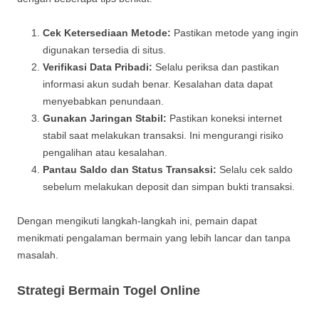
Cek Ketersediaan Metode:
Pastikan metode yang ingin
digunakan tersedia di situs.
Verifikasi Data Pribadi:
Selalu periksa dan pastikan
informasi akun sudah benar. Kesalahan data dapat
menyebabkan penundaan.
Gunakan Jaringan Stabil:
Pastikan koneksi internet
stabil saat melakukan transaksi. Ini mengurangi risiko
pengalihan atau kesalahan.
Pantau Saldo dan Status Transaksi:
Selalu cek saldo
sebelum melakukan deposit dan simpan bukti transaksi.
Dengan mengikuti langkah-langkah ini, pemain dapat
menikmati pengalaman bermain yang lebih lancar dan tanpa
masalah.
Strategi Bermain Togel Online