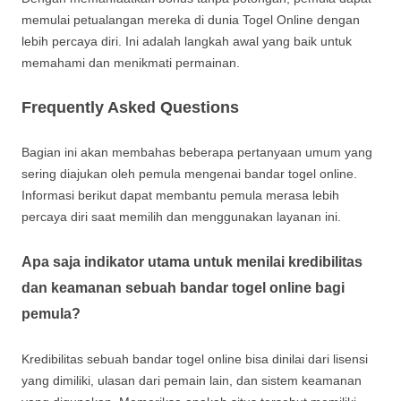
memulai petualangan mereka di dunia Togel Online dengan
lebih percaya diri. Ini adalah langkah awal yang baik untuk
memahami dan menikmati permainan.
Frequently Asked Questions
Bagian ini akan membahas beberapa pertanyaan umum yang
sering diajukan oleh pemula mengenai bandar togel online.
Informasi berikut dapat membantu pemula merasa lebih
percaya diri saat memilih dan menggunakan layanan ini.
Apa saja indikator utama untuk menilai kredibilitas
dan keamanan sebuah bandar togel online bagi
pemula?
Kredibilitas sebuah bandar togel online bisa dinilai dari lisensi
yang dimiliki, ulasan dari pemain lain, dan sistem keamanan