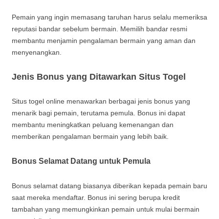
Pemain yang ingin memasang taruhan harus selalu memeriksa
reputasi bandar sebelum bermain. Memilih bandar resmi
membantu menjamin pengalaman bermain yang aman dan
menyenangkan.
Jenis Bonus yang Ditawarkan Situs Togel
Situs togel online menawarkan berbagai jenis bonus yang
menarik bagi pemain, terutama pemula. Bonus ini dapat
membantu meningkatkan peluang kemenangan dan
memberikan pengalaman bermain yang lebih baik.
Bonus Selamat Datang untuk Pemula
Bonus selamat datang biasanya diberikan kepada pemain baru
saat mereka mendaftar. Bonus ini sering berupa kredit
tambahan yang memungkinkan pemain untuk mulai bermain