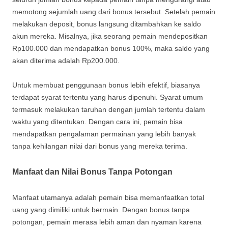
memotong sejumlah uang dari bonus tersebut. Setelah pemain
melakukan deposit, bonus langsung ditambahkan ke saldo
akun mereka. Misalnya, jika seorang pemain mendepositkan
Rp100.000 dan mendapatkan bonus 100%, maka saldo yang
akan diterima adalah Rp200.000.
Untuk membuat penggunaan bonus lebih efektif, biasanya
terdapat syarat tertentu yang harus dipenuhi. Syarat umum
termasuk melakukan taruhan dengan jumlah tertentu dalam
waktu yang ditentukan. Dengan cara ini, pemain bisa
mendapatkan pengalaman permainan yang lebih banyak
tanpa kehilangan nilai dari bonus yang mereka terima.
Manfaat dan Nilai Bonus Tanpa Potongan
Manfaat utamanya adalah pemain bisa memanfaatkan total
uang yang dimiliki untuk bermain. Dengan bonus tanpa
potongan, pemain merasa lebih aman dan nyaman karena