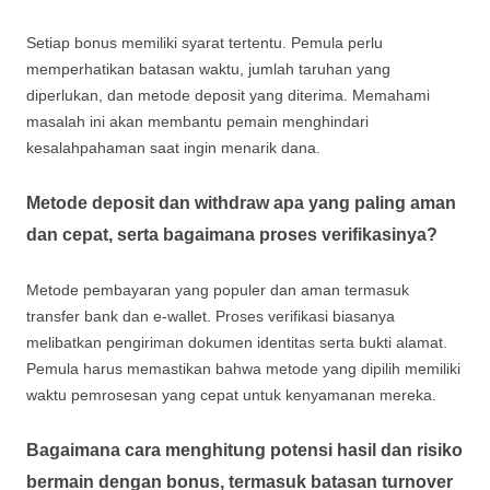
Setiap bonus memiliki syarat tertentu. Pemula perlu
memperhatikan batasan waktu, jumlah taruhan yang
diperlukan, dan metode deposit yang diterima. Memahami
masalah ini akan membantu pemain menghindari
kesalahpahaman saat ingin menarik dana.
Metode deposit dan withdraw apa yang paling aman
dan cepat, serta bagaimana proses verifikasinya?
Metode pembayaran yang populer dan aman termasuk
transfer bank dan e-wallet. Proses verifikasi biasanya
melibatkan pengiriman dokumen identitas serta bukti alamat.
Pemula harus memastikan bahwa metode yang dipilih memiliki
waktu pemrosesan yang cepat untuk kenyamanan mereka.
Bagaimana cara menghitung potensi hasil dan risiko
bermain dengan bonus, termasuk batasan turnover