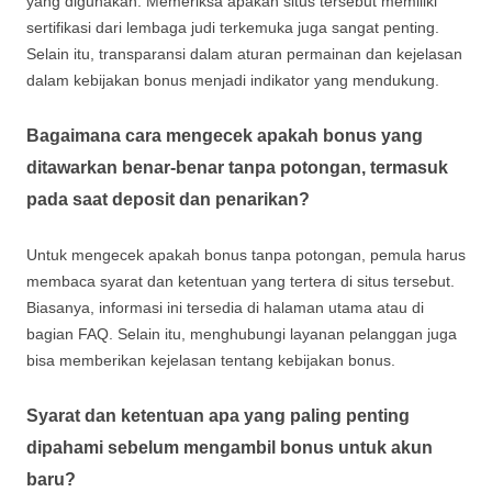
yang digunakan. Memeriksa apakah situs tersebut memiliki
sertifikasi dari lembaga judi terkemuka juga sangat penting.
Selain itu, transparansi dalam aturan permainan dan kejelasan
dalam kebijakan bonus menjadi indikator yang mendukung.
Bagaimana cara mengecek apakah bonus yang
ditawarkan benar-benar tanpa potongan, termasuk
pada saat deposit dan penarikan?
Untuk mengecek apakah bonus tanpa potongan, pemula harus
membaca syarat dan ketentuan yang tertera di situs tersebut.
Biasanya, informasi ini tersedia di halaman utama atau di
bagian FAQ. Selain itu, menghubungi layanan pelanggan juga
bisa memberikan kejelasan tentang kebijakan bonus.
Syarat dan ketentuan apa yang paling penting
dipahami sebelum mengambil bonus untuk akun
baru?