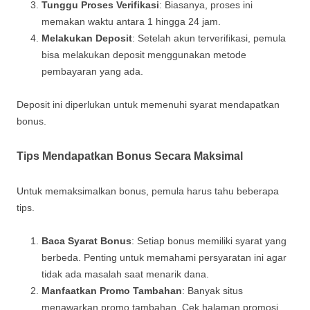
Tunggu Proses Verifikasi
: Biasanya, proses ini
memakan waktu antara 1 hingga 24 jam.
Melakukan Deposit
: Setelah akun terverifikasi, pemula
bisa melakukan deposit menggunakan metode
pembayaran yang ada.
Deposit ini diperlukan untuk memenuhi syarat mendapatkan
bonus.
Tips Mendapatkan Bonus Secara Maksimal
Untuk memaksimalkan bonus, pemula harus tahu beberapa
tips.
Baca Syarat Bonus
: Setiap bonus memiliki syarat yang
berbeda. Penting untuk memahami persyaratan ini agar
tidak ada masalah saat menarik dana.
Manfaatkan Promo Tambahan
: Banyak situs
menawarkan promo tambahan. Cek halaman promosi