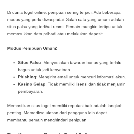
Di dunia togel online, penipuan sering terjadi. Ada beberapa
modus yang perlu diwaspadai. Salah satu yang umum adalah
situs palsu yang terlihat resmi. Pemain mungkin tertipu untuk
memasukkan data pribadi atau melakukan deposit.
Modus Penipuan Umum:
Situs Palsu
: Menyediakan tawaran bonus yang terlalu
bagus untuk jadi kenyataan.
Phishing
: Mengirim email untuk mencuri informasi akun.
Kasino Gelap
: Tidak memiliki lisensi dan tidak menjamin
pembayaran.
Memastikan situs togel memiliki reputasi baik adalah langkah
penting. Memeriksa ulasan dari pengguna lain dapat
membantu pemain menghindari penipuan.