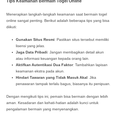
Tips Keamanan Bermain Togel Online
Menerapkan langkah-langkah keamanan saat bermain togel
online sangat penting. Berikut adalah beberapa tips yang bisa
diikuti:
Gunakan Situs Resmi
: Pastikan situs tersebut memiliki
lisensi yang jelas.
Jaga Data Pribadi
: Jangan membagikan detail akun
atau informasi keuangan kepada orang lain.
Aktifkan Autentikasi Dua Faktor
: Tambahkan lapisan
keamanan ekstra pada akun.
Hindari Tawaran yang Tidak Masuk Akal
: Jika
penawaran tampak terlalu bagus, biasanya itu penipuan.
Dengan mengikuti tips ini, pemain bisa bermain dengan lebih
aman. Kesadaran dan kehati-hatian adalah kunci untuk
pengalaman bermain yang menyenangkan.