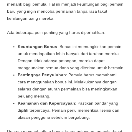
menarik bagi pemula. Hal ini menjadi keuntungan bagi pemain
baru yang ingin mencoba permainan tanpa rasa takut
kehilangan uang mereka.
Ada beberapa poin penting yang harus diperhatikan:
Keuntungan Bonus
: Bonus ini memungkinkan pemain
untuk mendapatkan lebih banyak dari taruhan mereka.
Dengan tidak adanya potongan, mereka dapat
menggunakan semua dana yang diterima untuk bermain.
Pentingnya Penyuluhan
: Pemula harus memahami
cara menggunakan bonus ini. Melakukannya dengan
selaras dengan aturan permainan bisa meningkatkan
peluang menang.
Keamanan dan Kepercayaan
: Pastikan bandar yang
dipilih terpercaya. Pemain perlu memeriksa lisensi dan
ulasan pengguna sebelum bergabung.
Dengan memanfaatkan bonus tanpa potongan, pemula dapat