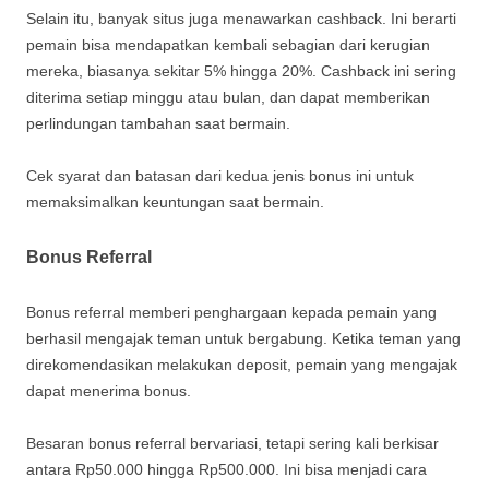
Selain itu, banyak situs juga menawarkan cashback. Ini berarti
pemain bisa mendapatkan kembali sebagian dari kerugian
mereka, biasanya sekitar 5% hingga 20%. Cashback ini sering
diterima setiap minggu atau bulan, dan dapat memberikan
perlindungan tambahan saat bermain.
Cek syarat dan batasan dari kedua jenis bonus ini untuk
memaksimalkan keuntungan saat bermain.
Bonus Referral
Bonus referral memberi penghargaan kepada pemain yang
berhasil mengajak teman untuk bergabung. Ketika teman yang
direkomendasikan melakukan deposit, pemain yang mengajak
dapat menerima bonus.
Besaran bonus referral bervariasi, tetapi sering kali berkisar
antara Rp50.000 hingga Rp500.000. Ini bisa menjadi cara