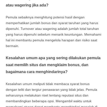
atau wagering jika ada?
Pemula sebaiknya menghitung potensi hasil dengan
memperhatikan jumlah bonus dan syarat taruhan yang harus
dipenuhi. Turnover atau wagering adalah jumlah total taruhan
yang harus dipenuhi sebelum menarik keuntungan. Memahami
hal ini membantu pemula mengelola harapan dan risiko saat
bermain.
Kesalahan umum apa yang sering dilakukan pemula
saat memilih situs dan mengklaim bonus, dan
bagaimana cara menghindarinya?
Kesalahan umum meliputi tidak membaca syarat bonus
dengan teliti dan tergiur penawaran yang tidak jelas. Pemula
seharusnya melakukan riset tentang reputasi situs dan
membandingkan beberapa opsi. Mengambil waktu untuk
memahami aturan dapat membantu menghindari masalah di