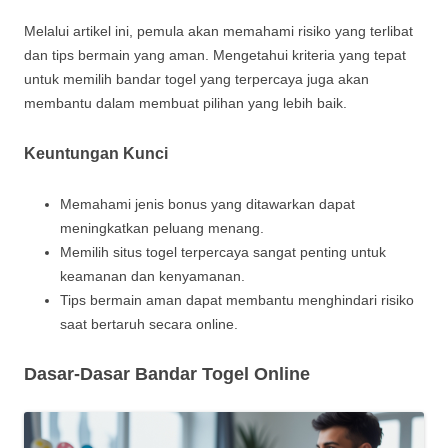
Melalui artikel ini, pemula akan memahami risiko yang terlibat
dan tips bermain yang aman. Mengetahui kriteria yang tepat
untuk memilih bandar togel yang terpercaya juga akan
membantu dalam membuat pilihan yang lebih baik.
Keuntungan Kunci
Memahami jenis bonus yang ditawarkan dapat
meningkatkan peluang menang.
Memilih situs togel terpercaya sangat penting untuk
keamanan dan kenyamanan.
Tips bermain aman dapat membantu menghindari risiko
saat bertaruh secara online.
Dasar-Dasar Bandar Togel Online