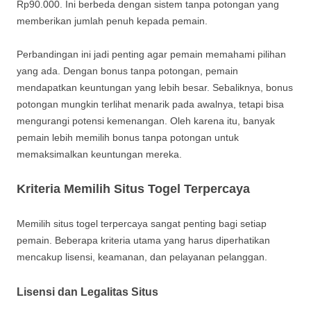
Rp90.000. Ini berbeda dengan sistem tanpa potongan yang
memberikan jumlah penuh kepada pemain.
Perbandingan ini jadi penting agar pemain memahami pilihan
yang ada. Dengan bonus tanpa potongan, pemain
mendapatkan keuntungan yang lebih besar. Sebaliknya, bonus
potongan mungkin terlihat menarik pada awalnya, tetapi bisa
mengurangi potensi kemenangan. Oleh karena itu, banyak
pemain lebih memilih bonus tanpa potongan untuk
memaksimalkan keuntungan mereka.
Kriteria Memilih Situs Togel Terpercaya
Memilih situs togel terpercaya sangat penting bagi setiap
pemain. Beberapa kriteria utama yang harus diperhatikan
mencakup lisensi, keamanan, dan pelayanan pelanggan.
Lisensi dan Legalitas Situs