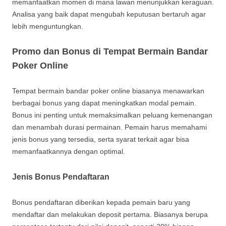
memanfaatkan momen di mana lawan menunjukkan keraguan.
Analisa yang baik dapat mengubah keputusan bertaruh agar
lebih menguntungkan.
Promo dan Bonus di Tempat Bermain Bandar
Poker Online
Tempat bermain bandar poker online biasanya menawarkan
berbagai bonus yang dapat meningkatkan modal pemain.
Bonus ini penting untuk memaksimalkan peluang kemenangan
dan menambah durasi permainan. Pemain harus memahami
jenis bonus yang tersedia, serta syarat terkait agar bisa
memanfaatkannya dengan optimal.
Jenis Bonus Pendaftaran
Bonus pendaftaran diberikan kepada pemain baru yang
mendaftar dan melakukan deposit pertama. Biasanya berupa