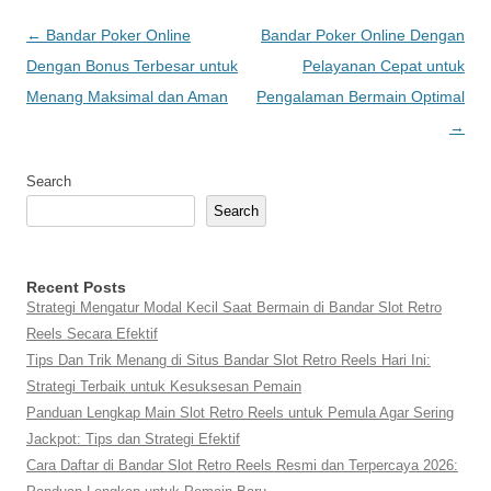
Post
←
Bandar Poker Online
Bandar Poker Online Dengan
navigation
Dengan Bonus Terbesar untuk
Pelayanan Cepat untuk
Menang Maksimal dan Aman
Pengalaman Bermain Optimal
→
Search
Search
Recent Posts
Strategi Mengatur Modal Kecil Saat Bermain di Bandar Slot Retro
Reels Secara Efektif
Tips Dan Trik Menang di Situs Bandar Slot Retro Reels Hari Ini:
Strategi Terbaik untuk Kesuksesan Pemain
Panduan Lengkap Main Slot Retro Reels untuk Pemula Agar Sering
Jackpot: Tips dan Strategi Efektif
Cara Daftar di Bandar Slot Retro Reels Resmi dan Terpercaya 2026: