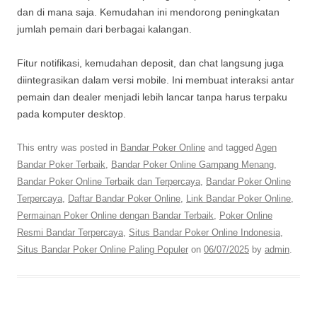
dan di mana saja. Kemudahan ini mendorong peningkatan
jumlah pemain dari berbagai kalangan.
Fitur notifikasi, kemudahan deposit, dan chat langsung juga
diintegrasikan dalam versi mobile. Ini membuat interaksi antar
pemain dan dealer menjadi lebih lancar tanpa harus terpaku
pada komputer desktop.
This entry was posted in
Bandar Poker Online
and tagged
Agen
Bandar Poker Terbaik
,
Bandar Poker Online Gampang Menang
,
Bandar Poker Online Terbaik dan Terpercaya
,
Bandar Poker Online
Terpercaya
,
Daftar Bandar Poker Online
,
Link Bandar Poker Online
,
Permainan Poker Online dengan Bandar Terbaik
,
Poker Online
Resmi Bandar Terpercaya
,
Situs Bandar Poker Online Indonesia
,
Situs Bandar Poker Online Paling Populer
on
06/07/2025
by
admin
.