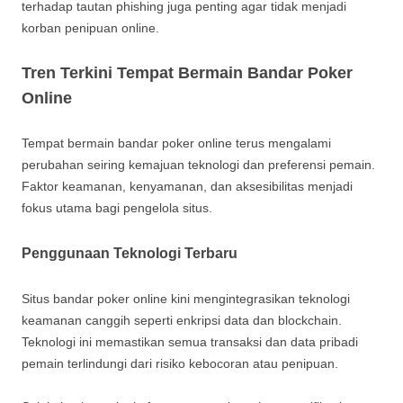
terhadap tautan phishing juga penting agar tidak menjadi
korban penipuan online.
Tren Terkini Tempat Bermain Bandar Poker
Online
Tempat bermain bandar poker online terus mengalami
perubahan seiring kemajuan teknologi dan preferensi pemain.
Faktor keamanan, kenyamanan, dan aksesibilitas menjadi
fokus utama bagi pengelola situs.
Penggunaan Teknologi Terbaru
Situs bandar poker online kini mengintegrasikan teknologi
keamanan canggih seperti enkripsi data dan blockchain.
Teknologi ini memastikan semua transaksi dan data pribadi
pemain terlindungi dari risiko kebocoran atau penipuan.