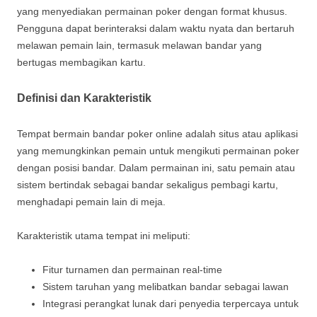
yang menyediakan permainan poker dengan format khusus.
Pengguna dapat berinteraksi dalam waktu nyata dan bertaruh
melawan pemain lain, termasuk melawan bandar yang
bertugas membagikan kartu.
Definisi dan Karakteristik
Tempat bermain bandar poker online adalah situs atau aplikasi
yang memungkinkan pemain untuk mengikuti permainan poker
dengan posisi bandar. Dalam permainan ini, satu pemain atau
sistem bertindak sebagai bandar sekaligus pembagi kartu,
menghadapi pemain lain di meja.
Karakteristik utama tempat ini meliputi:
Fitur turnamen dan permainan real-time
Sistem taruhan yang melibatkan bandar sebagai lawan
Integrasi perangkat lunak dari penyedia terpercaya untuk