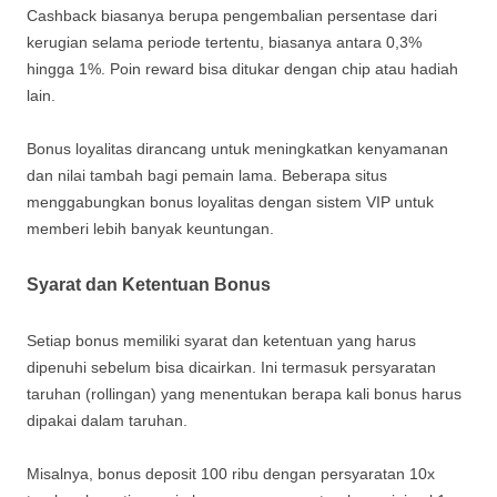
Cashback biasanya berupa pengembalian persentase dari
kerugian selama periode tertentu, biasanya antara 0,3%
hingga 1%. Poin reward bisa ditukar dengan chip atau hadiah
lain.
Bonus loyalitas dirancang untuk meningkatkan kenyamanan
dan nilai tambah bagi pemain lama. Beberapa situs
menggabungkan bonus loyalitas dengan sistem VIP untuk
memberi lebih banyak keuntungan.
Syarat dan Ketentuan Bonus
Setiap bonus memiliki syarat dan ketentuan yang harus
dipenuhi sebelum bisa dicairkan. Ini termasuk persyaratan
taruhan (rollingan) yang menentukan berapa kali bonus harus
dipakai dalam taruhan.
Misalnya, bonus deposit 100 ribu dengan persyaratan 10x