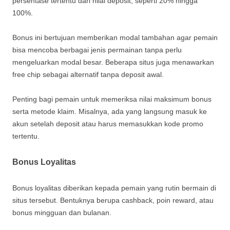
persentase tertentu dari nilai deposit, seperti 20% hingga
100%.
Bonus ini bertujuan memberikan modal tambahan agar pemain
bisa mencoba berbagai jenis permainan tanpa perlu
mengeluarkan modal besar. Beberapa situs juga menawarkan
free chip sebagai alternatif tanpa deposit awal.
Penting bagi pemain untuk memeriksa nilai maksimum bonus
serta metode klaim. Misalnya, ada yang langsung masuk ke
akun setelah deposit atau harus memasukkan kode promo
tertentu.
Bonus Loyalitas
Bonus loyalitas diberikan kepada pemain yang rutin bermain di
situs tersebut. Bentuknya berupa cashback, poin reward, atau
bonus mingguan dan bulanan.