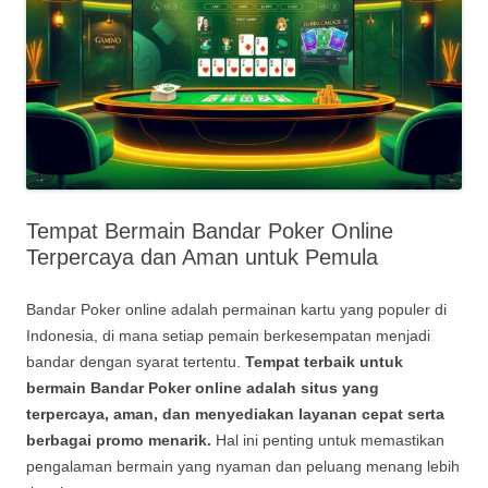
Tempat Bermain Bandar Poker Online
Terpercaya dan Aman untuk Pemula
Bandar Poker online adalah permainan kartu yang populer di
Indonesia, di mana setiap pemain berkesempatan menjadi
bandar dengan syarat tertentu.
Tempat terbaik untuk
bermain Bandar Poker online adalah situs yang
terpercaya, aman, dan menyediakan layanan cepat serta
berbagai promo menarik.
Hal ini penting untuk memastikan
pengalaman bermain yang nyaman dan peluang menang lebih