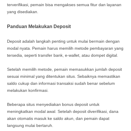
terverifikasi, pemain bisa mengakses semua fitur dan layanan
yang disediakan.
Panduan Melakukan Deposit
Deposit adalah langkah penting untuk mulai bermain dengan
modal nyata. Pemain harus memilih metode pembayaran yang
tersedia, seperti transfer bank, e-wallet, atau dompet digital.
Setelah memilih metode, pemain memasukkan jumlah deposit
sesuai minimal yang ditentukan situs. Sebaiknya memastikan
saldo cukup dan informasi transaksi sudah benar sebelum
melakukan konfirmasi.
Beberapa situs menyediakan bonus deposit untuk
meningkatkan modal awal. Setelah deposit diverifikasi, dana
akan otomatis masuk ke saldo akun, dan pemain dapat
langsung mulai bertaruh.