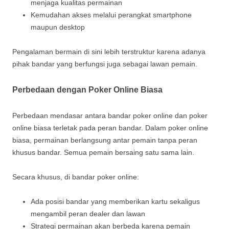
menjaga kualitas permainan
Kemudahan akses melalui perangkat smartphone
maupun desktop
Pengalaman bermain di sini lebih terstruktur karena adanya
pihak bandar yang berfungsi juga sebagai lawan pemain.
Perbedaan dengan Poker Online Biasa
Perbedaan mendasar antara bandar poker online dan poker
online biasa terletak pada peran bandar. Dalam poker online
biasa, permainan berlangsung antar pemain tanpa peran
khusus bandar. Semua pemain bersaing satu sama lain.
Secara khusus, di bandar poker online:
Ada posisi bandar yang memberikan kartu sekaligus
mengambil peran dealer dan lawan
Strategi permainan akan berbeda karena pemain