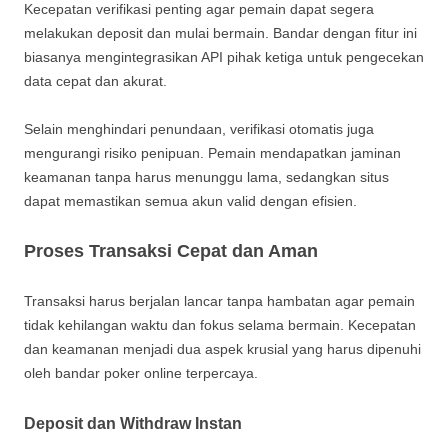
Kecepatan verifikasi penting agar pemain dapat segera
melakukan deposit dan mulai bermain. Bandar dengan fitur ini
biasanya mengintegrasikan API pihak ketiga untuk pengecekan
data cepat dan akurat.
Selain menghindari penundaan, verifikasi otomatis juga
mengurangi risiko penipuan. Pemain mendapatkan jaminan
keamanan tanpa harus menunggu lama, sedangkan situs
dapat memastikan semua akun valid dengan efisien.
Proses Transaksi Cepat dan Aman
Transaksi harus berjalan lancar tanpa hambatan agar pemain
tidak kehilangan waktu dan fokus selama bermain. Kecepatan
dan keamanan menjadi dua aspek krusial yang harus dipenuhi
oleh bandar poker online terpercaya.
Deposit dan Withdraw Instan