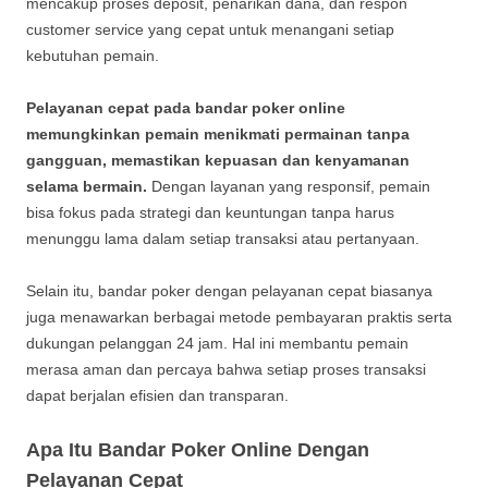
mencakup proses deposit, penarikan dana, dan respon
customer service yang cepat untuk menangani setiap
kebutuhan pemain.
Pelayanan cepat pada bandar poker online
memungkinkan pemain menikmati permainan tanpa
gangguan, memastikan kepuasan dan kenyamanan
selama bermain.
Dengan layanan yang responsif, pemain
bisa fokus pada strategi dan keuntungan tanpa harus
menunggu lama dalam setiap transaksi atau pertanyaan.
Selain itu, bandar poker dengan pelayanan cepat biasanya
juga menawarkan berbagai metode pembayaran praktis serta
dukungan pelanggan 24 jam. Hal ini membantu pemain
merasa aman dan percaya bahwa setiap proses transaksi
dapat berjalan efisien dan transparan.
Apa Itu Bandar Poker Online Dengan
Pelayanan Cepat