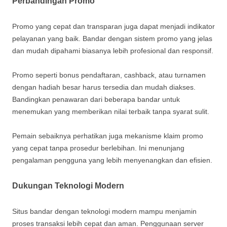
Perbandingan Promo
Promo yang cepat dan transparan juga dapat menjadi indikator
pelayanan yang baik. Bandar dengan sistem promo yang jelas
dan mudah dipahami biasanya lebih profesional dan responsif.
Promo seperti bonus pendaftaran, cashback, atau turnamen
dengan hadiah besar harus tersedia dan mudah diakses.
Bandingkan penawaran dari beberapa bandar untuk
menemukan yang memberikan nilai terbaik tanpa syarat sulit.
Pemain sebaiknya perhatikan juga mekanisme klaim promo
yang cepat tanpa prosedur berlebihan. Ini menunjang
pengalaman pengguna yang lebih menyenangkan dan efisien.
Dukungan Teknologi Modern
Situs bandar dengan teknologi modern mampu menjamin
proses transaksi lebih cepat dan aman. Penggunaan server