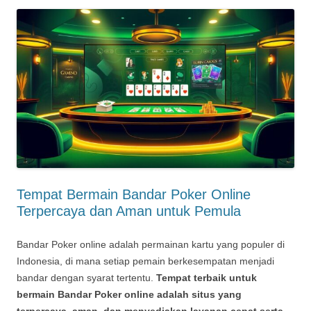
Tempat Bermain Bandar Poker Online
Terpercaya dan Aman untuk Pemula
Bandar Poker online adalah permainan kartu yang populer di
Indonesia, di mana setiap pemain berkesempatan menjadi
bandar dengan syarat tertentu.
Tempat terbaik untuk
bermain Bandar Poker online adalah situs yang
terpercaya, aman, dan menyediakan layanan cepat serta