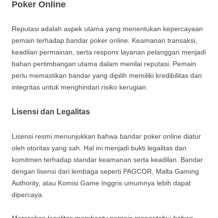
Poker Online
Reputasi adalah aspek utama yang menentukan kepercayaan
pemain terhadap bandar poker online. Keamanan transaksi,
keadilan permainan, serta respons layanan pelanggan menjadi
bahan pertimbangan utama dalam menilai reputasi. Pemain
perlu memastikan bandar yang dipilih memiliki kredibilitas dan
integritas untuk menghindari risiko kerugian.
Lisensi dan Legalitas
Lisensi resmi menunjukkan bahwa bandar poker online diatur
oleh otoritas yang sah. Hal ini menjadi bukti legalitas dan
komitmen terhadap standar keamanan serta keadilan. Bandar
dengan lisensi dari lembaga seperti PAGCOR, Malta Gaming
Authority, atau Komisi Game Inggris umumnya lebih dapat
dipercaya.
Memeriksa legalitas membantu pemain mengetahui bahwa