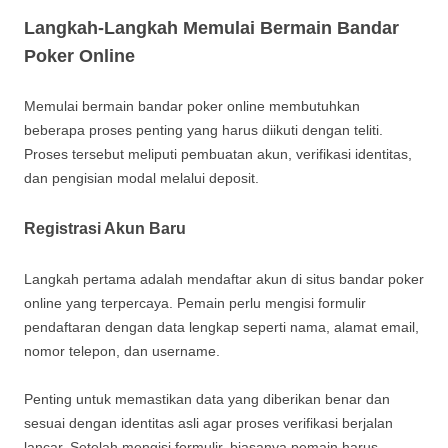
Langkah-Langkah Memulai Bermain Bandar
Poker Online
Memulai bermain bandar poker online membutuhkan
beberapa proses penting yang harus diikuti dengan teliti.
Proses tersebut meliputi pembuatan akun, verifikasi identitas,
dan pengisian modal melalui deposit.
Registrasi Akun Baru
Langkah pertama adalah mendaftar akun di situs bandar poker
online yang terpercaya. Pemain perlu mengisi formulir
pendaftaran dengan data lengkap seperti nama, alamat email,
nomor telepon, dan username.
Penting untuk memastikan data yang diberikan benar dan
sesuai dengan identitas asli agar proses verifikasi berjalan
lancar. Setelah mengisi formulir, biasanya pemain harus