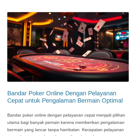
Bandar Poker Online Dengan Pelayanan
Cepat untuk Pengalaman Bermain Optimal
Bandar poker online dengan pelayanan cepat menjadi pilihan
utama bagi banyak pemain karena memberikan pengalaman
bermain yang lancar tanpa hambatan. Kecepatan pelayanan