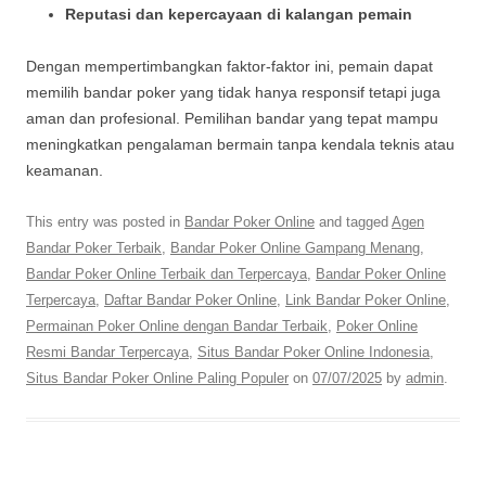
Reputasi dan kepercayaan di kalangan pemain
Dengan mempertimbangkan faktor-faktor ini, pemain dapat
memilih bandar poker yang tidak hanya responsif tetapi juga
aman dan profesional. Pemilihan bandar yang tepat mampu
meningkatkan pengalaman bermain tanpa kendala teknis atau
keamanan.
This entry was posted in
Bandar Poker Online
and tagged
Agen
Bandar Poker Terbaik
,
Bandar Poker Online Gampang Menang
,
Bandar Poker Online Terbaik dan Terpercaya
,
Bandar Poker Online
Terpercaya
,
Daftar Bandar Poker Online
,
Link Bandar Poker Online
,
Permainan Poker Online dengan Bandar Terbaik
,
Poker Online
Resmi Bandar Terpercaya
,
Situs Bandar Poker Online Indonesia
,
Situs Bandar Poker Online Paling Populer
on
07/07/2025
by
admin
.