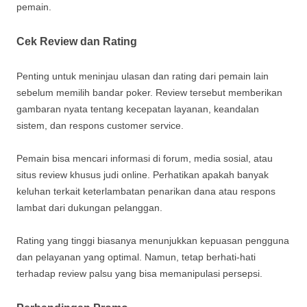
pemain.
Cek Review dan Rating
Penting untuk meninjau ulasan dan rating dari pemain lain
sebelum memilih bandar poker. Review tersebut memberikan
gambaran nyata tentang kecepatan layanan, keandalan
sistem, dan respons customer service.
Pemain bisa mencari informasi di forum, media sosial, atau
situs review khusus judi online. Perhatikan apakah banyak
keluhan terkait keterlambatan penarikan dana atau respons
lambat dari dukungan pelanggan.
Rating yang tinggi biasanya menunjukkan kepuasan pengguna
dan pelayanan yang optimal. Namun, tetap berhati-hati
terhadap review palsu yang bisa memanipulasi persepsi.