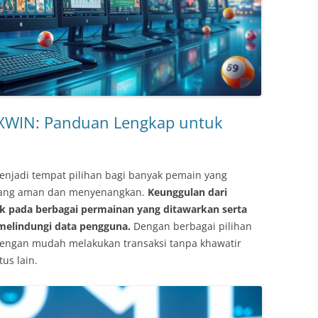
XWIN: Panduan Lengkap untuk
njadi tempat pilihan bagi banyak pemain yang
yang aman dan menyenangkan.
Keunggulan dari
k pada berbagai permainan yang ditawarkan serta
melindungi data pengguna.
Dengan berbagai pilihan
engan mudah melakukan transaksi tanpa khawatir
tus lain.