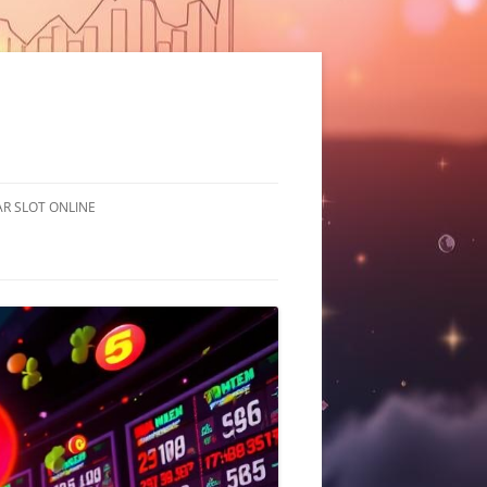
R SLOT ONLINE