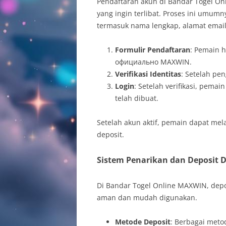
Pendaftaran akun di Bandar Togel O
yang ingin terlibat. Proses ini umu
termasuk nama lengkap, alamat email
Formulir Pendaftaran
: Pemain h
официально MAXWIN.
Verifikasi Identitas
: Setelah pe
Login
: Setelah verifikasi, pema
telah dibuat.
Setelah akun aktif, pemain dapat mel
deposit.
Sistem Penarikan dan Deposit 
Di Bandar Togel Online MAXWIN, depo
aman dan mudah digunakan.
Metode Deposit
: Berbagai metod