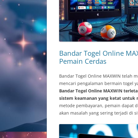
Bandar Togel Online MA
Pemain Cerdas
Bandar Togel Online MAXWIN telah me
mencari pengalaman bermain togel 
Bandar Togel Online MAXWIN terleta
sistem keamanan yang ketat untuk 
metode pembayaran, pemain dapat d
akan masalah yang sering terjadi di si