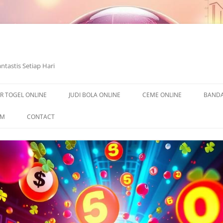
tastis Setiap Hari
Skip
to
R TOGEL ONLINE
JUDI BOLA ONLINE
CEME ONLINE
BANDA
content
AM
CONTACT