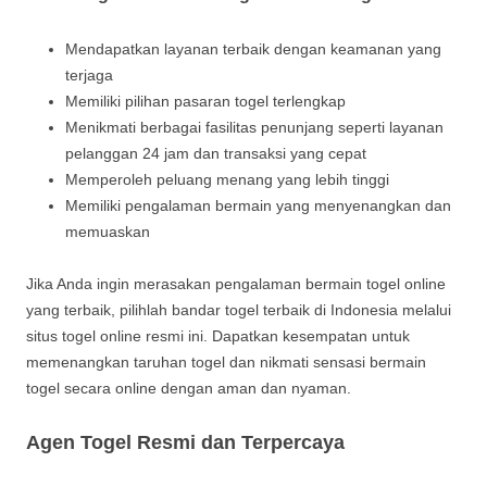
Mendapatkan layanan terbaik dengan keamanan yang
terjaga
Memiliki pilihan pasaran togel terlengkap
Menikmati berbagai fasilitas penunjang seperti layanan
pelanggan 24 jam dan transaksi yang cepat
Memperoleh peluang menang yang lebih tinggi
Memiliki pengalaman bermain yang menyenangkan dan
memuaskan
Jika Anda ingin merasakan pengalaman bermain togel online
yang terbaik, pilihlah bandar togel terbaik di Indonesia melalui
situs togel online resmi ini. Dapatkan kesempatan untuk
memenangkan taruhan togel dan nikmati sensasi bermain
togel secara online dengan aman dan nyaman.
Agen Togel Resmi dan Terpercaya