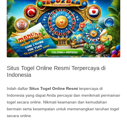
Situs Togel Online Resmi Terpercaya di
Indonesia
Inilah daftar
Situs Togel Online Resmi
terpercaya di
Indonesia yang dapat Anda percayai dan menikmati permainan
togel secara online. Nikmati keamanan dan kemudahan
bermain serta kesempatan untuk memenangkan taruhan togel
secara online.