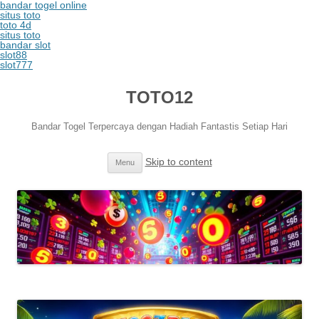
bandar togel online
situs toto
toto 4d
situs toto
bandar slot
slot88
slot777
TOTO12
Bandar Togel Terpercaya dengan Hadiah Fantastis Setiap Hari
Skip to content
Menu