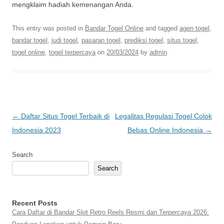
mengklaim hadiah kemenangan Anda.
This entry was posted in
Bandar Togel Online
and tagged
agen togel
,
bandar togel
,
judi togel
,
pasaran togel
,
prediksi togel
,
situs togel
,
togel online
,
togel terpercaya
on
20/03/2024
by
admin
.
Post
←
Daftar Situs Togel Terbaik di
Legalitas Regulasi Togel Colok
navigation
Indonesia 2023
Bebas Online Indonesia
→
Search
Search
Recent Posts
Cara Daftar di Bandar Slot Retro Reels Resmi dan Terpercaya 2026: