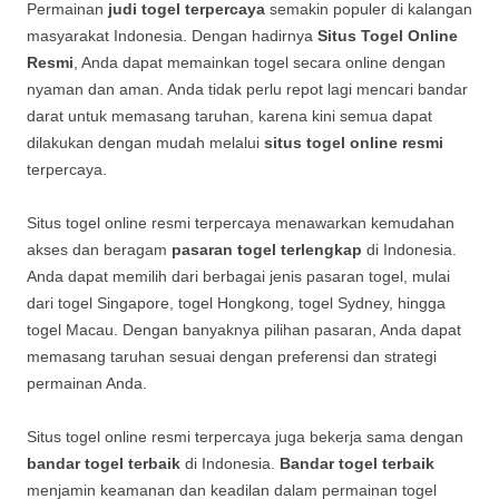
Permainan
judi togel terpercaya
semakin populer di kalangan
masyarakat Indonesia. Dengan hadirnya
Situs Togel Online
Resmi
, Anda dapat memainkan togel secara online dengan
nyaman dan aman. Anda tidak perlu repot lagi mencari bandar
darat untuk memasang taruhan, karena kini semua dapat
dilakukan dengan mudah melalui
situs togel online resmi
terpercaya.
Situs togel online resmi terpercaya menawarkan kemudahan
akses dan beragam
pasaran togel terlengkap
di Indonesia.
Anda dapat memilih dari berbagai jenis pasaran togel, mulai
dari togel Singapore, togel Hongkong, togel Sydney, hingga
togel Macau. Dengan banyaknya pilihan pasaran, Anda dapat
memasang taruhan sesuai dengan preferensi dan strategi
permainan Anda.
Situs togel online resmi terpercaya juga bekerja sama dengan
bandar togel terbaik
di Indonesia.
Bandar togel terbaik
menjamin keamanan dan keadilan dalam permainan togel