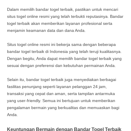
Dalam memilih bandar togel terbaik, pastikan untuk mencari
situs togel online resmi yang telah terbukti reputasinya. Bandar
togel terbaik akan memberikan layanan profesional serta
menjamin keamanan data dan dana Anda.
Situs togel online resmi ini bekerja sama dengan beberapa
bandar togel terbaik di Indonesia yang telah teruji kualitasnya.
Dengan begitu, Anda dapat memilih bandar togel terbaik yang
sesuai dengan preferensi dan kebutuhan permainan Anda.
Selain itu, bandar togel terbaik juga menyediakan berbagai
fasilitas penunjang seperti layanan pelanggan 24 jam,
transaksi yang cepat dan aman, serta tampilan antarmuka
yang user-friendly. Semua ini bertujuan untuk memberikan
pengalaman bermain yang berkualitas dan memuaskan bagi
Anda.
Keuntungan Bermain dengan Bandar Togel Terbaik