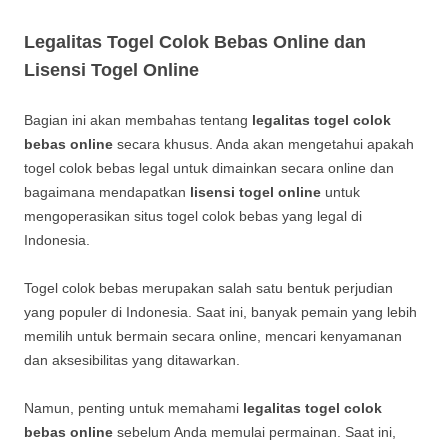
Legalitas Togel Colok Bebas Online dan
Lisensi Togel Online
Bagian ini akan membahas tentang
legalitas togel colok
bebas online
secara khusus. Anda akan mengetahui apakah
togel colok bebas legal untuk dimainkan secara online dan
bagaimana mendapatkan
lisensi togel online
untuk
mengoperasikan situs togel colok bebas yang legal di
Indonesia.
Togel colok bebas merupakan salah satu bentuk perjudian
yang populer di Indonesia. Saat ini, banyak pemain yang lebih
memilih untuk bermain secara online, mencari kenyamanan
dan aksesibilitas yang ditawarkan.
Namun, penting untuk memahami
legalitas togel colok
bebas online
sebelum Anda memulai permainan. Saat ini,