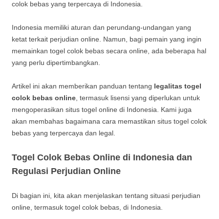
colok bebas yang terpercaya di Indonesia.
Indonesia memiliki aturan dan perundang-undangan yang
ketat terkait perjudian online. Namun, bagi pemain yang ingin
memainkan togel colok bebas secara online, ada beberapa hal
yang perlu dipertimbangkan.
Artikel ini akan memberikan panduan tentang
legalitas togel
colok bebas online
, termasuk lisensi yang diperlukan untuk
mengoperasikan situs togel online di Indonesia. Kami juga
akan membahas bagaimana cara memastikan situs togel colok
bebas yang terpercaya dan legal.
Togel Colok Bebas Online di Indonesia dan
Regulasi Perjudian Online
Di bagian ini, kita akan menjelaskan tentang situasi perjudian
online, termasuk togel colok bebas, di Indonesia.