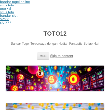
bandar togel online
situs toto
toto 4d
situs toto
bandar slot
slot88
slot777
TOTO12
Bandar Togel Terpercaya dengan Hadiah Fantastis Setiap Hari
Skip to content
Menu