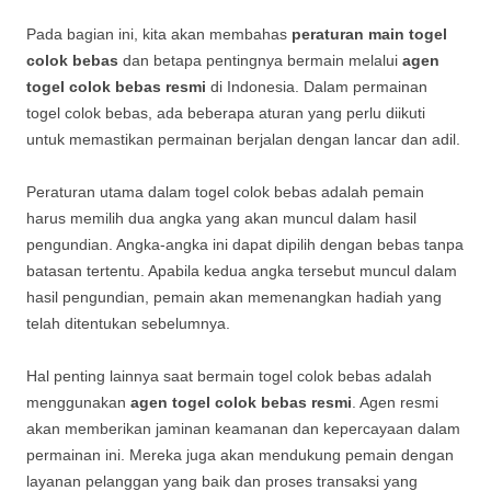
Pada bagian ini, kita akan membahas
peraturan main togel
colok bebas
dan betapa pentingnya bermain melalui
agen
togel colok bebas resmi
di Indonesia. Dalam permainan
togel colok bebas, ada beberapa aturan yang perlu diikuti
untuk memastikan permainan berjalan dengan lancar dan adil.
Peraturan utama dalam togel colok bebas adalah pemain
harus memilih dua angka yang akan muncul dalam hasil
pengundian. Angka-angka ini dapat dipilih dengan bebas tanpa
batasan tertentu. Apabila kedua angka tersebut muncul dalam
hasil pengundian, pemain akan memenangkan hadiah yang
telah ditentukan sebelumnya.
Hal penting lainnya saat bermain togel colok bebas adalah
menggunakan
agen togel colok bebas resmi
. Agen resmi
akan memberikan jaminan keamanan dan kepercayaan dalam
permainan ini. Mereka juga akan mendukung pemain dengan
layanan pelanggan yang baik dan proses transaksi yang