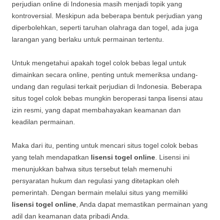
perjudian online di Indonesia masih menjadi topik yang
kontroversial. Meskipun ada beberapa bentuk perjudian yang
diperbolehkan, seperti taruhan olahraga dan togel, ada juga
larangan yang berlaku untuk permainan tertentu.
Untuk mengetahui apakah togel colok bebas legal untuk
dimainkan secara online, penting untuk memeriksa undang-
undang dan regulasi terkait perjudian di Indonesia. Beberapa
situs togel colok bebas mungkin beroperasi tanpa lisensi atau
izin resmi, yang dapat membahayakan keamanan dan
keadilan permainan.
Maka dari itu, penting untuk mencari situs togel colok bebas
yang telah mendapatkan
lisensi togel online
. Lisensi ini
menunjukkan bahwa situs tersebut telah memenuhi
persyaratan hukum dan regulasi yang ditetapkan oleh
pemerintah. Dengan bermain melalui situs yang memiliki
lisensi togel online
, Anda dapat memastikan permainan yang
adil dan keamanan data pribadi Anda.