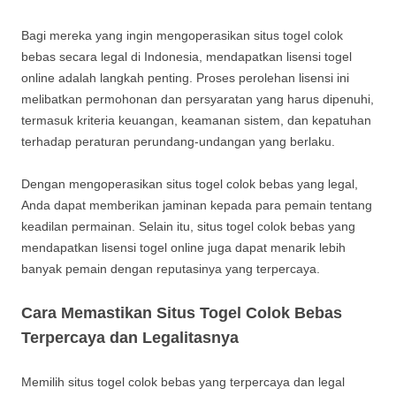
Bagi mereka yang ingin mengoperasikan situs togel colok
bebas secara legal di Indonesia, mendapatkan lisensi togel
online adalah langkah penting. Proses perolehan lisensi ini
melibatkan permohonan dan persyaratan yang harus dipenuhi,
termasuk kriteria keuangan, keamanan sistem, dan kepatuhan
terhadap peraturan perundang-undangan yang berlaku.
Dengan mengoperasikan situs togel colok bebas yang legal,
Anda dapat memberikan jaminan kepada para pemain tentang
keadilan permainan. Selain itu, situs togel colok bebas yang
mendapatkan lisensi togel online juga dapat menarik lebih
banyak pemain dengan reputasinya yang terpercaya.
Cara Memastikan Situs Togel Colok Bebas
Terpercaya dan Legalitasnya
Memilih situs togel colok bebas yang terpercaya dan legal