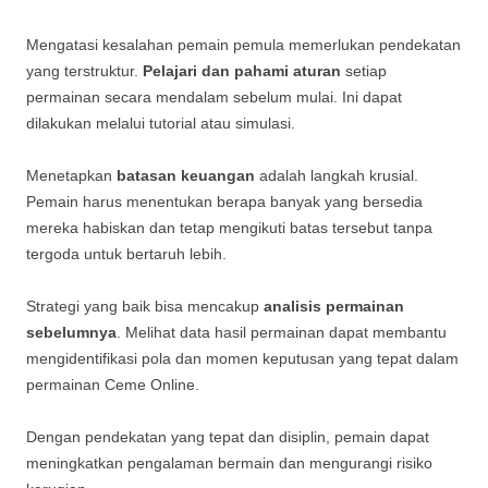
Mengatasi kesalahan pemain pemula memerlukan pendekatan
yang terstruktur.
Pelajari dan pahami aturan
setiap
permainan secara mendalam sebelum mulai. Ini dapat
dilakukan melalui tutorial atau simulasi.
Menetapkan
batasan keuangan
adalah langkah krusial.
Pemain harus menentukan berapa banyak yang bersedia
mereka habiskan dan tetap mengikuti batas tersebut tanpa
tergoda untuk bertaruh lebih.
Strategi yang baik bisa mencakup
analisis permainan
sebelumnya
. Melihat data hasil permainan dapat membantu
mengidentifikasi pola dan momen keputusan yang tepat dalam
permainan Ceme Online.
Dengan pendekatan yang tepat dan disiplin, pemain dapat
meningkatkan pengalaman bermain dan mengurangi risiko