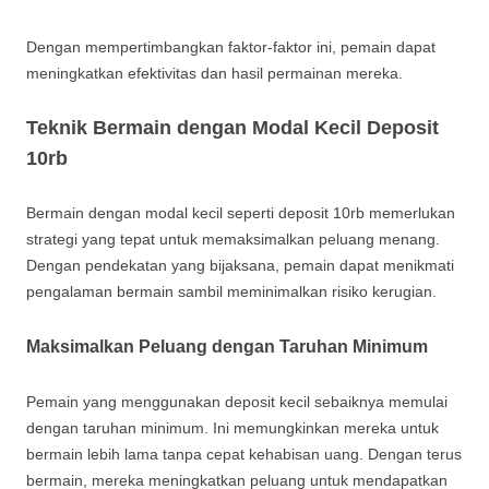
Dengan mempertimbangkan faktor-faktor ini, pemain dapat
meningkatkan efektivitas dan hasil permainan mereka.
Teknik Bermain dengan Modal Kecil Deposit
10rb
Bermain dengan modal kecil seperti deposit 10rb memerlukan
strategi yang tepat untuk memaksimalkan peluang menang.
Dengan pendekatan yang bijaksana, pemain dapat menikmati
pengalaman bermain sambil meminimalkan risiko kerugian.
Maksimalkan Peluang dengan Taruhan Minimum
Pemain yang menggunakan deposit kecil sebaiknya memulai
dengan taruhan minimum. Ini memungkinkan mereka untuk
bermain lebih lama tanpa cepat kehabisan uang. Dengan terus
bermain, mereka meningkatkan peluang untuk mendapatkan