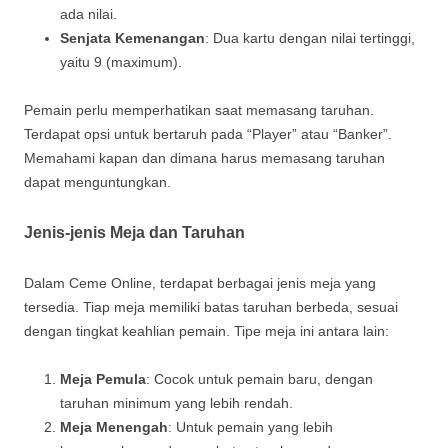
ada nilai.
Senjata Kemenangan
: Dua kartu dengan nilai tertinggi,
yaitu 9 (maximum).
Pemain perlu memperhatikan saat memasang taruhan.
Terdapat opsi untuk bertaruh pada “Player” atau “Banker”.
Memahami kapan dan dimana harus memasang taruhan
dapat menguntungkan.
Jenis-jenis Meja dan Taruhan
Dalam Ceme Online, terdapat berbagai jenis meja yang
tersedia. Tiap meja memiliki batas taruhan berbeda, sesuai
dengan tingkat keahlian pemain. Tipe meja ini antara lain:
Meja Pemula
: Cocok untuk pemain baru, dengan
taruhan minimum yang lebih rendah.
Meja Menengah
: Untuk pemain yang lebih