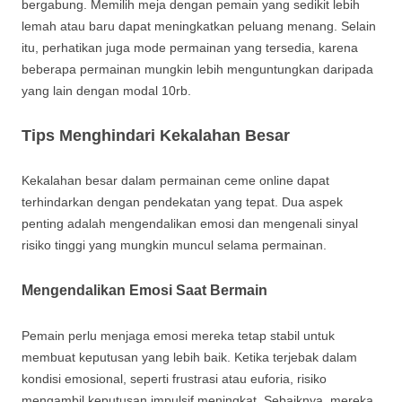
bergabung. Memilih meja dengan pemain yang sedikit lebih
lemah atau baru dapat meningkatkan peluang menang. Selain
itu, perhatikan juga mode permainan yang tersedia, karena
beberapa permainan mungkin lebih menguntungkan daripada
yang lain dengan modal 10rb.
Tips Menghindari Kekalahan Besar
Kekalahan besar dalam permainan ceme online dapat
terhindarkan dengan pendekatan yang tepat. Dua aspek
penting adalah mengendalikan emosi dan mengenali sinyal
risiko tinggi yang mungkin muncul selama permainan.
Mengendalikan Emosi Saat Bermain
Pemain perlu menjaga emosi mereka tetap stabil untuk
membuat keputusan yang lebih baik. Ketika terjebak dalam
kondisi emosional, seperti frustrasi atau euforia, risiko
mengambil keputusan impulsif meningkat. Sebaiknya, mereka