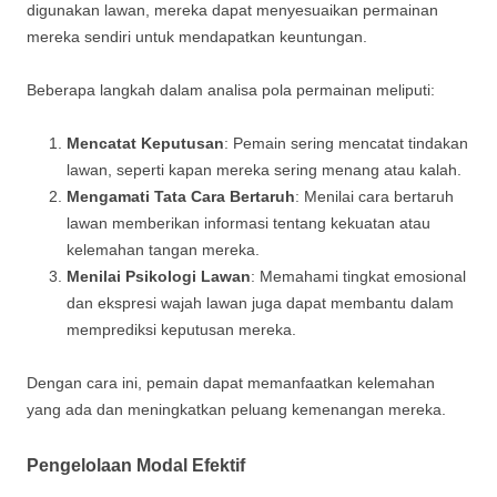
digunakan lawan, mereka dapat menyesuaikan permainan
mereka sendiri untuk mendapatkan keuntungan.
Beberapa langkah dalam analisa pola permainan meliputi:
Mencatat Keputusan
: Pemain sering mencatat tindakan
lawan, seperti kapan mereka sering menang atau kalah.
Mengamati Tata Cara Bertaruh
: Menilai cara bertaruh
lawan memberikan informasi tentang kekuatan atau
kelemahan tangan mereka.
Menilai Psikologi Lawan
: Memahami tingkat emosional
dan ekspresi wajah lawan juga dapat membantu dalam
memprediksi keputusan mereka.
Dengan cara ini, pemain dapat memanfaatkan kelemahan
yang ada dan meningkatkan peluang kemenangan mereka.
Pengelolaan Modal Efektif