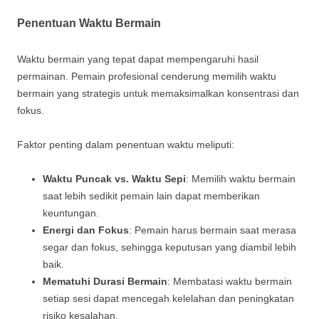
Penentuan Waktu Bermain
Waktu bermain yang tepat dapat mempengaruhi hasil
permainan. Pemain profesional cenderung memilih waktu
bermain yang strategis untuk memaksimalkan konsentrasi dan
fokus.
Faktor penting dalam penentuan waktu meliputi:
Waktu Puncak vs. Waktu Sepi
: Memilih waktu bermain
saat lebih sedikit pemain lain dapat memberikan
keuntungan.
Energi dan Fokus
: Pemain harus bermain saat merasa
segar dan fokus, sehingga keputusan yang diambil lebih
baik.
Mematuhi Durasi Bermain
: Membatasi waktu bermain
setiap sesi dapat mencegah kelelahan dan peningkatan
risiko kesalahan.