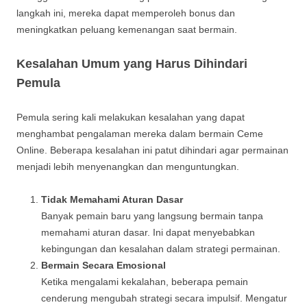
langkah ini, mereka dapat memperoleh bonus dan
meningkatkan peluang kemenangan saat bermain.
Kesalahan Umum yang Harus Dihindari
Pemula
Pemula sering kali melakukan kesalahan yang dapat
menghambat pengalaman mereka dalam bermain Ceme
Online. Beberapa kesalahan ini patut dihindari agar permainan
menjadi lebih menyenangkan dan menguntungkan.
Tidak Memahami Aturan Dasar
Banyak pemain baru yang langsung bermain tanpa
memahami aturan dasar. Ini dapat menyebabkan
kebingungan dan kesalahan dalam strategi permainan.
Bermain Secara Emosional
Ketika mengalami kekalahan, beberapa pemain
cenderung mengubah strategi secara impulsif. Mengatur