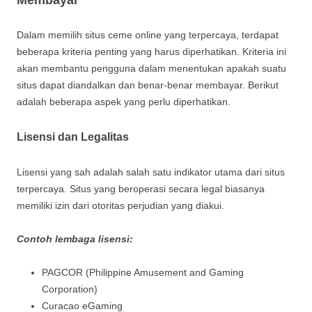
Dalam memilih situs ceme online yang terpercaya, terdapat
beberapa kriteria penting yang harus diperhatikan. Kriteria ini
akan membantu pengguna dalam menentukan apakah suatu
situs dapat diandalkan dan benar-benar membayar. Berikut
adalah beberapa aspek yang perlu diperhatikan.
Lisensi dan Legalitas
Lisensi yang sah adalah salah satu indikator utama dari situs
terpercaya. Situs yang beroperasi secara legal biasanya
memiliki izin dari otoritas perjudian yang diakui.
Contoh lembaga lisensi:
PAGCOR (Philippine Amusement and Gaming
Corporation)
Curacao eGaming