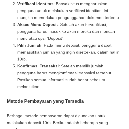
Verifikasi Identitas
: Banyak situs mengharuskan
pengguna untuk melakukan verifikasi identitas. Ini
mungkin memerlukan pengunggahan dokumen tertentu.
Akses Menu Deposit
: Setelah akun terverifikasi,
pengguna harus masuk ke akun mereka dan mencari
menu atau opsi “Deposit”.
Pilih Jumlah
: Pada menu deposit, pengguna dapat
memasukkan jumlah yang ingin disetorkan, dalam hal ini
10rb.
Konfirmasi Transaksi
: Setelah memilih jumlah,
pengguna harus mengkonfirmasi transaksi tersebut.
Pastikan semua informasi sudah benar sebelum
melanjutkan.
Metode Pembayaran yang Tersedia
Berbagai metode pembayaran dapat digunakan untuk
melakukan deposit 10rb. Berikut adalah beberapa yang