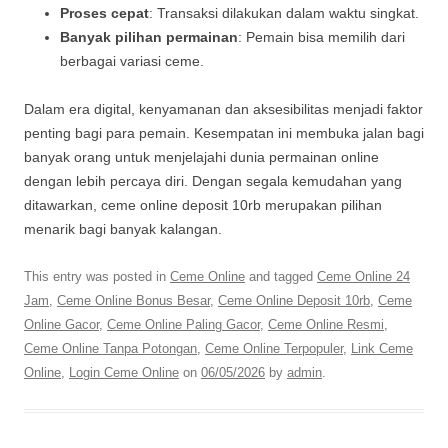
Proses cepat
: Transaksi dilakukan dalam waktu singkat.
Banyak pilihan permainan
: Pemain bisa memilih dari
berbagai variasi ceme.
Dalam era digital, kenyamanan dan aksesibilitas menjadi faktor
penting bagi para pemain. Kesempatan ini membuka jalan bagi
banyak orang untuk menjelajahi dunia permainan online
dengan lebih percaya diri. Dengan segala kemudahan yang
ditawarkan, ceme online deposit 10rb merupakan pilihan
menarik bagi banyak kalangan.
This entry was posted in
Ceme Online
and tagged
Ceme Online 24
Jam
,
Ceme Online Bonus Besar
,
Ceme Online Deposit 10rb
,
Ceme
Online Gacor
,
Ceme Online Paling Gacor
,
Ceme Online Resmi
,
Ceme Online Tanpa Potongan
,
Ceme Online Terpopuler
,
Link Ceme
Online
,
Login Ceme Online
on
06/05/2026
by
admin
.