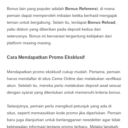
Bonus lain yang populer adalah
Bonus Referensi
, di mana
pemain dapat memperoleh imbalan ketika berhasil mengajak
teman untuk bergabung. Selain itu, terdapat
Bonus Reload
,
yaitu diskon yang diberikan pada deposit kedua dan
seterusnya. Bonus ini bervariasi tergantung kebijakan dari
platform masing-masing.
Cara Mendapatkan Promo Eksklusif
Mendapatkan promo eksklusif cukup mudah. Pertama, pemain
harus mendaftar di situs Ceme Online dan melakukan verifikasi
akun. Setelah itu, mereka perlu melakukan deposit awal sesuai
dengan syarat yang ditentukan untuk memenuhi kriteria bonus.
Selanjutnya, pemain perlu mengikuti petunjuk yang ada di
situs, seperti memasukkan kode promo jika diperlukan. Pemain
baru juga dianjurkan untuk berlangganan newsletter agar tidak
ketinggalan informasi tentang promo terbaru. Melalui langkah-