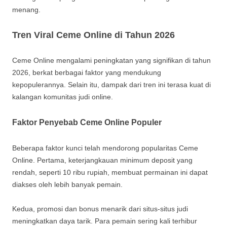
menang.
Tren Viral Ceme Online di Tahun 2026
Ceme Online mengalami peningkatan yang signifikan di tahun
2026, berkat berbagai faktor yang mendukung
kepopulerannya. Selain itu, dampak dari tren ini terasa kuat di
kalangan komunitas judi online.
Faktor Penyebab Ceme Online Populer
Beberapa faktor kunci telah mendorong popularitas Ceme
Online. Pertama, keterjangkauan minimum deposit yang
rendah, seperti 10 ribu rupiah, membuat permainan ini dapat
diakses oleh lebih banyak pemain.
Kedua, promosi dan bonus menarik dari situs-situs judi
meningkatkan daya tarik. Para pemain sering kali terhibur