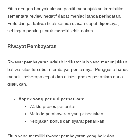
Situs dengan banyak ulasan positif menunjukkan kredibilitas,
sementara review negatif dapat menjadi tanda peringatan.
Perlu diingat bahwa tidak semua ulasan dapat dipercaya,
sehingga penting untuk meneliti lebih dalam.
Riwayat Pembayaran
Riwayat pembayaran adalah indikator lain yang menunjukkan
bahwa situs tersebut membayar pemainnya. Pengguna harus
meneliti seberapa cepat dan efisien proses penarikan dana
dilakukan.
Aspek yang perlu diperhatikan:
Waktu proses penarikan
Metode pembayaran yang disediakan
Kebijakan bonus dan syarat penarikan
Situs yang memiliki riwayat pembayaran yang baik dan