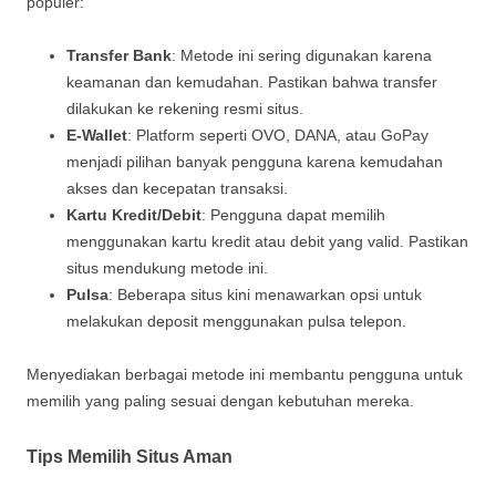
populer:
Transfer Bank
: Metode ini sering digunakan karena
keamanan dan kemudahan. Pastikan bahwa transfer
dilakukan ke rekening resmi situs.
E-Wallet
: Platform seperti OVO, DANA, atau GoPay
menjadi pilihan banyak pengguna karena kemudahan
akses dan kecepatan transaksi.
Kartu Kredit/Debit
: Pengguna dapat memilih
menggunakan kartu kredit atau debit yang valid. Pastikan
situs mendukung metode ini.
Pulsa
: Beberapa situs kini menawarkan opsi untuk
melakukan deposit menggunakan pulsa telepon.
Menyediakan berbagai metode ini membantu pengguna untuk
memilih yang paling sesuai dengan kebutuhan mereka.
Tips Memilih Situs Aman