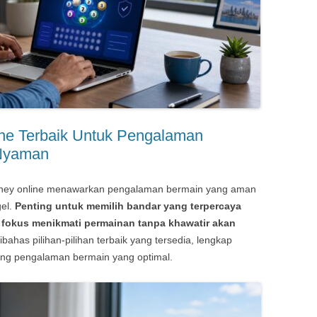
ne Terbaik Untuk Pengalaman
Nyaman
ney online menawarkan pengalaman bermain yang aman
el.
Penting untuk memilih bandar yang terpercaya
 fokus menikmati permainan tanpa khawatir akan
dibahas pilihan-pilihan terbaik yang tersedia, lengkap
ung pengalaman bermain yang optimal.