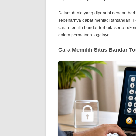
Dalam dunia yang dipenuhi dengan berba
sebenarnya dapat menjadi tantangan.
cara memilih bandar terbaik, serta re
dalam permainan togelnya.
Cara Memilih Situs Bandar To