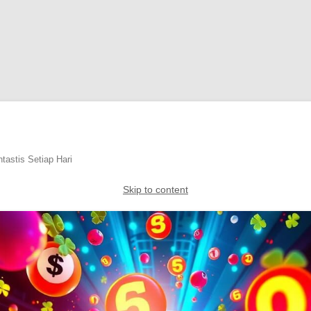
tastis Setiap Hari
Skip to content