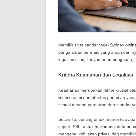
Memilih situs bandar togel Sydney onli
pengalaman bermain yang aman dan nya
legalitas situs, kenyamanan pengguna,
Kriteria Keamanan dan Legalitas
Keamanan merupakan faktor krusial dalam
lisensi resmi dari otoritas perjudian yan
sesuai dengan peraturan dan standar ya
Selain itu, penting untuk memeriksa apa
seperti SSL, untuk melindungi data prib
mengenai kebijakan privasi dan memili