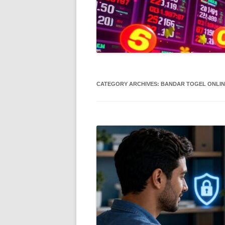
CATEGORY ARCHIVES:
BANDAR TOGEL ONLIN