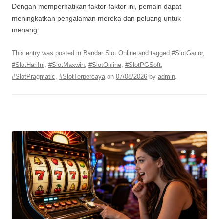
Dengan memperhatikan faktor-faktor ini, pemain dapat
meningkatkan pengalaman mereka dan peluang untuk
menang.
This entry was posted in
Bandar Slot Online
and tagged
#SlotGacor
,
#SlotHariIni
,
#SlotMaxwin
,
#SlotOnline
,
#SlotPGSoft
,
#SlotPragmatic
,
#SlotTerpercaya
on
07/08/2026
by
admin
.