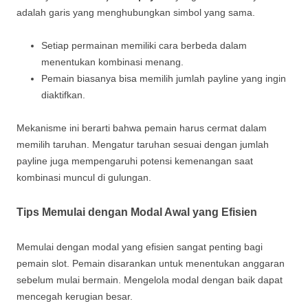
adalah garis yang menghubungkan simbol yang sama.
Setiap permainan memiliki cara berbeda dalam
menentukan kombinasi menang.
Pemain biasanya bisa memilih jumlah payline yang ingin
diaktifkan.
Mekanisme ini berarti bahwa pemain harus cermat dalam
memilih taruhan. Mengatur taruhan sesuai dengan jumlah
payline juga mempengaruhi potensi kemenangan saat
kombinasi muncul di gulungan.
Tips Memulai dengan Modal Awal yang Efisien
Memulai dengan modal yang efisien sangat penting bagi
pemain slot. Pemain disarankan untuk menentukan anggaran
sebelum mulai bermain. Mengelola modal dengan baik dapat
mencegah kerugian besar.