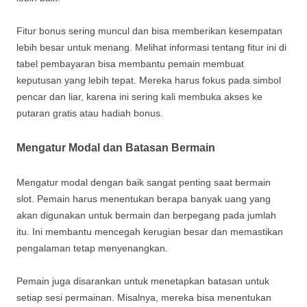
Fitur bonus sering muncul dan bisa memberikan kesempatan
lebih besar untuk menang. Melihat informasi tentang fitur ini di
tabel pembayaran bisa membantu pemain membuat
keputusan yang lebih tepat. Mereka harus fokus pada simbol
pencar dan liar, karena ini sering kali membuka akses ke
putaran gratis atau hadiah bonus.
Mengatur Modal dan Batasan Bermain
Mengatur modal dengan baik sangat penting saat bermain
slot. Pemain harus menentukan berapa banyak uang yang
akan digunakan untuk bermain dan berpegang pada jumlah
itu. Ini membantu mencegah kerugian besar dan memastikan
pengalaman tetap menyenangkan.
Pemain juga disarankan untuk menetapkan batasan untuk
setiap sesi permainan. Misalnya, mereka bisa menentukan