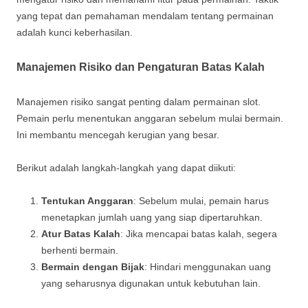
yang tepat dan pemahaman mendalam tentang permainan
adalah kunci keberhasilan.
Manajemen Risiko dan Pengaturan Batas Kalah
Manajemen risiko sangat penting dalam permainan slot.
Pemain perlu menentukan anggaran sebelum mulai bermain.
Ini membantu mencegah kerugian yang besar.
Berikut adalah langkah-langkah yang dapat diikuti:
Tentukan Anggaran
: Sebelum mulai, pemain harus
menetapkan jumlah uang yang siap dipertaruhkan.
Atur Batas Kalah
: Jika mencapai batas kalah, segera
berhenti bermain.
Bermain dengan Bijak
: Hindari menggunakan uang
yang seharusnya digunakan untuk kebutuhan lain.