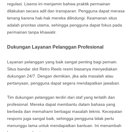
regulasi. Lisensi ini menjamin bahwa praktik permainan
dilakukan secara adil dan transparan. Pengguna dapat merasa
tenang karena hak-hak mereka dilindungi. Keamanan situs
adalah prioritas utama, sehingga pengguna dapat fokus pada
permainan tanpa khawatir.
Dukungan Layanan Pelanggan Profesional
Layanan pelanggan yang baik sangat penting bagi pemain.
Situs bandar slot Retro Reels resmi biasanya menyediakan
dukungan 24/7. Dengan demikian, jika ada masalah atau
pertanyaan, pengguna dapat segera mendapatkan jawaban.
Tim dukungan pelanggan terdiri dari staf yang terlatih dan
profesional. Mereka dapat membantu dalam bahasa yang
berbeda dan memahami berbagai masalah teknis. Kecepatan
respons juga sangat baik, sehingga pengguna tidak perlu
menunggu lama untuk mendapatkan bantuan. Ini menambah