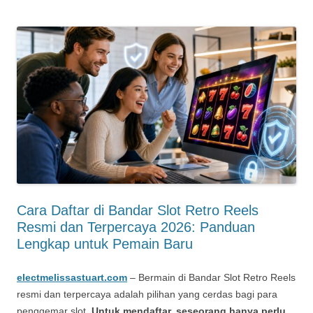
Cara Daftar di Bandar Slot Retro Reels
Resmi dan Terpercaya 2026: Panduan
Lengkap untuk Pemain Baru
electmelissastuart.com
– Bermain di Bandar Slot Retro Reels
resmi dan terpercaya adalah pilihan yang cerdas bagi para
penggemar slot.
Untuk mendaftar, seseorang hanya perlu