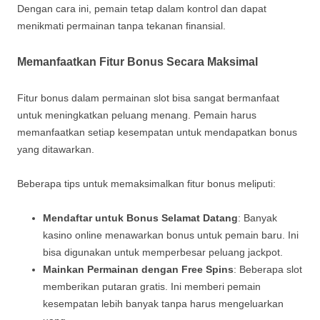
Dengan cara ini, pemain tetap dalam kontrol dan dapat
menikmati permainan tanpa tekanan finansial.
Memanfaatkan Fitur Bonus Secara Maksimal
Fitur bonus dalam permainan slot bisa sangat bermanfaat
untuk meningkatkan peluang menang. Pemain harus
memanfaatkan setiap kesempatan untuk mendapatkan bonus
yang ditawarkan.
Beberapa tips untuk memaksimalkan fitur bonus meliputi:
Mendaftar untuk Bonus Selamat Datang
: Banyak
kasino online menawarkan bonus untuk pemain baru. Ini
bisa digunakan untuk memperbesar peluang jackpot.
Mainkan Permainan dengan Free Spins
: Beberapa slot
memberikan putaran gratis. Ini memberi pemain
kesempatan lebih banyak tanpa harus mengeluarkan