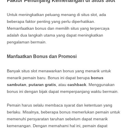
Faktor Penunjang Kemenangan di Situs Slot
Untuk meningkatkan peluang menang di situs slot, ada
beberapa faktor penting yang perlu diperhatikan.
Memanfaatkan bonus dan memilih situs yang terpercaya
adalah dua langkah utama yang dapat meningkatkan
pengalaman bermain.
Manfaatkan Bonus dan Promosi
Banyak situs slot menawarkan bonus yang menarik untuk
menarik pemain baru. Bonus ini dapat berupa
bonus
sambutan
,
putaran gratis
, atau
cashback
. Menggunakan
bonus ini dengan bijak dapat memperpanjang waktu bermain.
Pemain harus selalu membaca syarat dan ketentuan yang
berlaku. Misalnya, beberapa bonus memerlukan pemain untuk
memenuhi persyaratan taruhan sebelum dapat menarik
kemenangan. Dengan memahami hal ini, pemain dapat