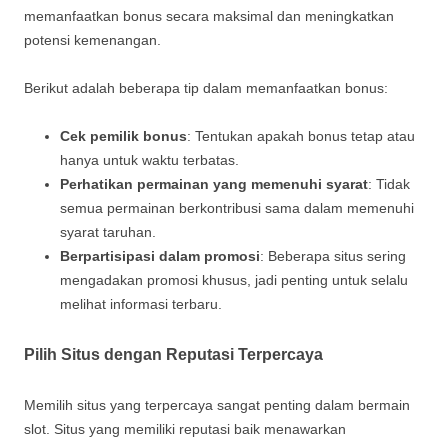
memanfaatkan bonus secara maksimal dan meningkatkan
potensi kemenangan.
Berikut adalah beberapa tip dalam memanfaatkan bonus:
Cek pemilik bonus
: Tentukan apakah bonus tetap atau
hanya untuk waktu terbatas.
Perhatikan permainan yang memenuhi syarat
: Tidak
semua permainan berkontribusi sama dalam memenuhi
syarat taruhan.
Berpartisipasi dalam promosi
: Beberapa situs sering
mengadakan promosi khusus, jadi penting untuk selalu
melihat informasi terbaru.
Pilih Situs dengan Reputasi Terpercaya
Memilih situs yang terpercaya sangat penting dalam bermain
slot. Situs yang memiliki reputasi baik menawarkan