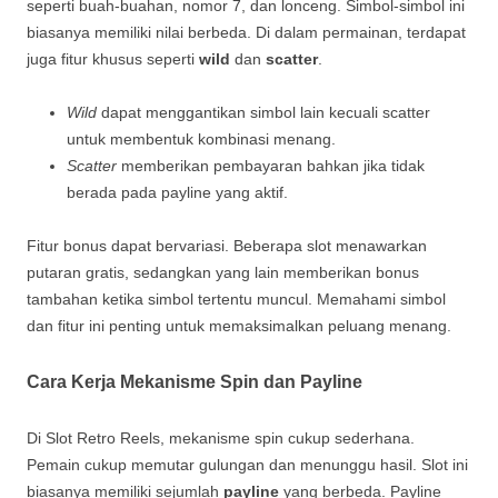
seperti buah-buahan, nomor 7, dan lonceng. Simbol-simbol ini
biasanya memiliki nilai berbeda. Di dalam permainan, terdapat
juga fitur khusus seperti
wild
dan
scatter
.
Wild
dapat menggantikan simbol lain kecuali scatter
untuk membentuk kombinasi menang.
Scatter
memberikan pembayaran bahkan jika tidak
berada pada payline yang aktif.
Fitur bonus dapat bervariasi. Beberapa slot menawarkan
putaran gratis, sedangkan yang lain memberikan bonus
tambahan ketika simbol tertentu muncul. Memahami simbol
dan fitur ini penting untuk memaksimalkan peluang menang.
Cara Kerja Mekanisme Spin dan Payline
Di Slot Retro Reels, mekanisme spin cukup sederhana.
Pemain cukup memutar gulungan dan menunggu hasil. Slot ini
biasanya memiliki sejumlah
payline
yang berbeda. Payline