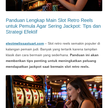
Panduan Lengkap Main Slot Retro Reels
untuk Pemula Agar Sering Jackpot: Tips dan
Strategi Efektif
electmelissastuart.com
– Slot retro reels semakin populer di
kalangan pemain judi. Banyak yang tertarik karena tampilan
klasik dan cara bermain yang sederhana.
Panduan ini akan
memberikan tips penting untuk meningkatkan peluang
mendapatkan jackpot saat bermain slot retro reels.