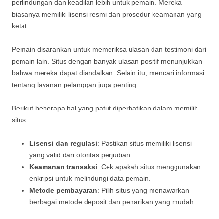
perlindungan dan keadilan lebih untuk pemain. Mereka
biasanya memiliki lisensi resmi dan prosedur keamanan yang
ketat.
Pemain disarankan untuk memeriksa ulasan dan testimoni dari
pemain lain. Situs dengan banyak ulasan positif menunjukkan
bahwa mereka dapat diandalkan. Selain itu, mencari informasi
tentang layanan pelanggan juga penting.
Berikut beberapa hal yang patut diperhatikan dalam memilih
situs:
Lisensi dan regulasi
: Pastikan situs memiliki lisensi
yang valid dari otoritas perjudian.
Keamanan transaksi
: Cek apakah situs menggunakan
enkripsi untuk melindungi data pemain.
Metode pembayaran
: Pilih situs yang menawarkan
berbagai metode deposit dan penarikan yang mudah.