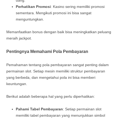
uang.
Perhatikan Promosi
: Kasino sering memiliki promosi
sementara. Mengikuti promosi ini bisa sangat
menguntungkan.
Memanfaatkan bonus dengan baik bisa meningkatkan peluang
meraih jackpot.
Pentingnya Memahami Pola Pembayaran
Pemahaman tentang pola pembayaran sangat penting dalam
permainan slot. Setiap mesin memiliki struktur pembayaran
yang berbeda, dan mengetahui pola ini bisa memberi
keuntungan.
Berikut adalah beberapa hal yang perlu diperhatikan:
Pahami Tabel Pembayaran
: Setiap permainan slot
memiliki tabel pembayaran yang menunjukkan simbol