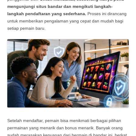
mengunjungi situs bandar dan mengikuti langkah-
langkah pendaftaran yang sederhana.
Proses ini dirancang
untuk memberikan pengalaman yang cepat dan mudah bagi
setiap pemain baru.
Setelah mendaftar, pemain bisa menikmati berbagai pilihan
permainan yang menarik dan bonus menarik. Banyak orang
sudah merasakan kepuasan dari bermain di bandar ini, berkat