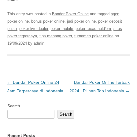
This entry was posted in
Bandar Poker Online
and tagged
agen
poker online
,
bonus poker online
,
judi poker online
,
poker deposit
pulsa
,
poker live dealer
,
poker mobile
,
poker texas hold'em
,
situs
poker terpercaya
,
tips menang poker
,
turnamen poker online
on
19/09/2024
by
admin
.
Post
←
Bandar Poker Online 24
Bandar Poker Online Terbaik
navigation
Jam Terpercaya di Indonesia
2024 | Pilihan Top Indonesia
→
Search
Search
Recent Posts