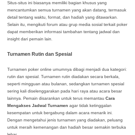
Situs-situs ini biasanya memiliki bagian khusus yang
mencantumkan semua turnamen yang akan datang, termasuk
detail tentang waktu, format, dan hadiah yang ditawarkan.
Selain itu, mengikuti forum atau grup media sosial terkait poker
dapat memberikan informasi tambahan tentang jadwal dan
insight dari pemain lain.
Turnamen Rutin dan Spesial
Turnamen poker online umumnya dibagi menjadi dua kategori:
rutin dan spesial. Turnamen rutin diadakan secara berkala,
seperti mingguan atau bulanan, sedangkan turnamen spesial
sering kali diselenggarakan pada hari raya atau acara besar
lainnya. Pemain disarankan untuk terus memantau
Cara
Mengakses Jadwal Turnamen
agar tidak ketinggalan
kesempatan untuk bergabung dalam acara menarik ini.
Dengan mengetahui jenis turnamen yang diadakan, peluang
untuk meraih kemenangan dan hadiah besar semakin terbuka
lebar.