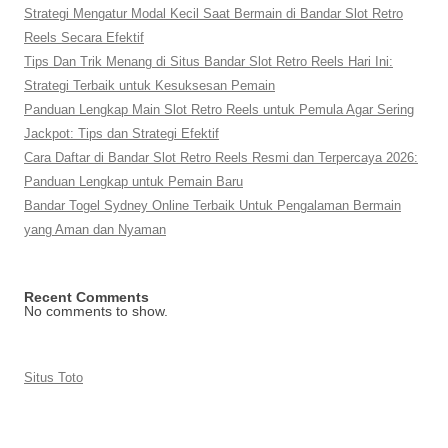
Strategi Mengatur Modal Kecil Saat Bermain di Bandar Slot Retro
Reels Secara Efektif
Tips Dan Trik Menang di Situs Bandar Slot Retro Reels Hari Ini:
Strategi Terbaik untuk Kesuksesan Pemain
Panduan Lengkap Main Slot Retro Reels untuk Pemula Agar Sering
Jackpot: Tips dan Strategi Efektif
Cara Daftar di Bandar Slot Retro Reels Resmi dan Terpercaya 2026:
Panduan Lengkap untuk Pemain Baru
Bandar Togel Sydney Online Terbaik Untuk Pengalaman Bermain
yang Aman dan Nyaman
Recent Comments
No comments to show.
Situs Toto