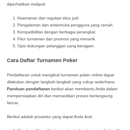
diperhatikan meliputi:
Keamanan dan regulasi situs judi.
Pengalaman dan antarmuka pengguna yang ramah.
Kompatibilitas dengan berbagai perangkat.
Fitur turnamen dan promosi yang menarik.
Opsi dukungan pelanggan yang beragam.
Cara Daftar Turnamen Poker
Pendaftaran untuk mengikuti turnamen poker online dapat
dilakukan dengan langkah-langkah yang cukup sederhana.
Panduan pendaftaran
berikut akan membantu Anda dalam
mempersiapkan diri dan memastikan proses berlangsung
lancar.
Berikut adalah prosedur yang dapat Anda ikuti: