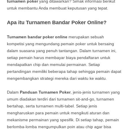
turnamen poker
yang ditawarkan? Simak informasi berikut
untuk membantu Anda membuat keputusan yang tepat.
Apa itu Turnamen Bandar Poker Online?
Turnamen bandar poker online
merupakan sebuah
kompetisi yang mengundang pemain poker untuk bersaing
dalam suasana yang penuh tantangan. Dalam turnamen ini,
setiap pemain harus membayar biaya pendaftaran untuk
mendapatkan chip dan memulai permainan. Setiap
pertandingan memiliki beberapa tahap sehingga pemain dapat
mengembangkan strategi mereka dari waktu ke waktu.
Dalam
Panduan Turnamen Poker
, jenis-jenis turnamen yang
umum diadakan terdiri dari turnamen sit-and-go, turnamen
bertahap, serta turnamen multi-tabel. Setiap jenis
mengharuskan para pemain untuk mengikuti aturan dan
mekanisme permainan yang spesifik. Di setiap tahap, pemain
berlomba-lomba mengumpulkan poin atau chip agar bisa