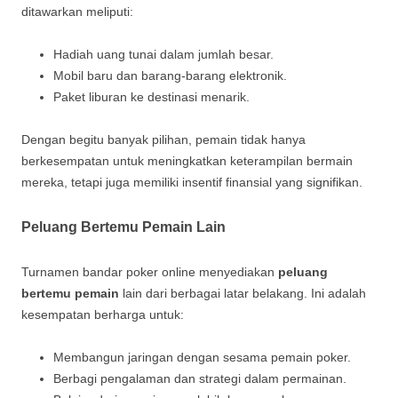
ditawarkan meliputi:
Hadiah uang tunai dalam jumlah besar.
Mobil baru dan barang-barang elektronik.
Paket liburan ke destinasi menarik.
Dengan begitu banyak pilihan, pemain tidak hanya
berkesempatan untuk meningkatkan keterampilan bermain
mereka, tetapi juga memiliki insentif finansial yang signifikan.
Peluang Bertemu Pemain Lain
Turnamen bandar poker online menyediakan
peluang
bertemu pemain
lain dari berbagai latar belakang. Ini adalah
kesempatan berharga untuk:
Membangun jaringan dengan sesama pemain poker.
Berbagi pengalaman dan strategi dalam permainan.