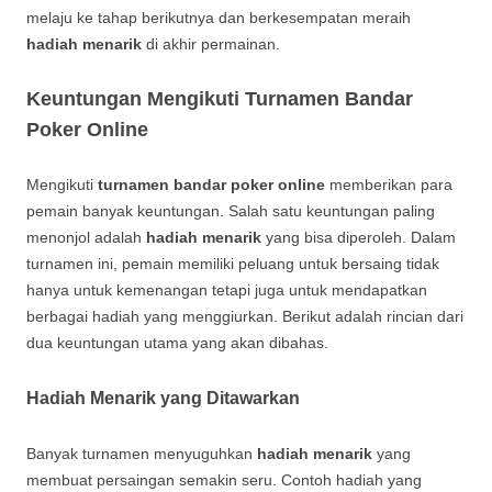
melaju ke tahap berikutnya dan berkesempatan meraih
hadiah menarik
di akhir permainan.
Keuntungan Mengikuti Turnamen Bandar
Poker Online
Mengikuti
turnamen bandar poker online
memberikan para
pemain banyak keuntungan. Salah satu keuntungan paling
menonjol adalah
hadiah menarik
yang bisa diperoleh. Dalam
turnamen ini, pemain memiliki peluang untuk bersaing tidak
hanya untuk kemenangan tetapi juga untuk mendapatkan
berbagai hadiah yang menggiurkan. Berikut adalah rincian dari
dua keuntungan utama yang akan dibahas.
Hadiah Menarik yang Ditawarkan
Banyak turnamen menyuguhkan
hadiah menarik
yang
membuat persaingan semakin seru. Contoh hadiah yang