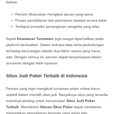
bahwa:
Pemain diharuskan mengikuti aturan yang sama
Proses pendaftaran dan permainan diawasi secara ketat
Terdapat prosedur penanganan sengketa yang jelas
Aspek
Keamanan Turnamen
juga sangat diperhatikan pada
platform berkualitas. Sistem enkripsi data serta perlindungan
terhadap kecurangan adalah dua faktor utama yang harus
ada. Dengan semua ini, pemain dapat berpartisipasi dalam
turnamen dengan lebih nyaman.
Situs Judi Poker Terbaik di Indonesia
Pemain yang ingin mengikuti turnamen poker online harus
selektif dalam memilih situs judi. Banyaknya situs yang tersedia
membuat penting untuk menemukan
Situs Judi Poker
Terbaik
. Memahami
Ulasan Situs Poker
dapat membantu
memastikan pengalaman bermain yang aman dan