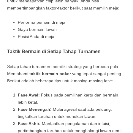
untuk mendapatkan chip lebih banyak. Anda bisa
mempertimbangkan faktor-faktor berikut saat memilih meja:
Performa pemain di meja
Gaya bermain lawan
Posisi Anda di meja
Taktik Bermain di Setiap Tahap Turnamen
Setiap tahap turnamen memiliki strategi yang berbeda pula.
Memahami
taktik bermain poker
yang tepat sangat penting.
Berikut adalah beberapa tips untuk masing-masing fase:
Fase Awal:
Fokus pada pemilihan kartu dan bermain
lebih ketat.
Fase Menengah:
Mulai agresif saat ada peluang,
tingkatkan taruhan untuk menekan lawan.
Fase Akhir:
Manfaatkan pengalaman dan intuisi,
pertimbangkan taruhan untuk menghalangi lawan demi