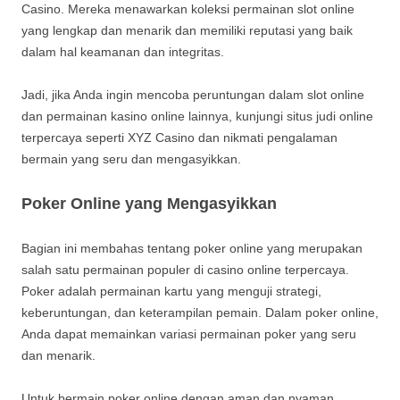
Casino. Mereka menawarkan koleksi permainan slot online
yang lengkap dan menarik dan memiliki reputasi yang baik
dalam hal keamanan dan integritas.
Jadi, jika Anda ingin mencoba peruntungan dalam slot online
dan permainan kasino online lainnya, kunjungi situs judi online
terpercaya seperti XYZ Casino dan nikmati pengalaman
bermain yang seru dan mengasyikkan.
Poker Online yang Mengasyikkan
Bagian ini membahas tentang poker online yang merupakan
salah satu permainan populer di casino online terpercaya.
Poker adalah permainan kartu yang menguji strategi,
keberuntungan, dan keterampilan pemain. Dalam poker online,
Anda dapat memainkan variasi permainan poker yang seru
dan menarik.
Untuk bermain poker online dengan aman dan nyaman,