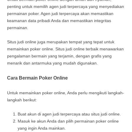
penting untuk memilih agen judi terpercaya yang menyediakan
permainan poker. Agen judi terpercaya akan memastikan
keamanan data pribadi Anda dan memastikan integritas
permainan.
Situs judi online juga merupakan tempat yang tepat untuk
memainkan poker online. Situs judi online terbaik menawarkan
pengalaman bermain yang terjamin, dengan grafis yang
menarik dan antarmuka yang mudah digunakan.
Cara Bermain Poker Online
Untuk memainkan poker online, Anda perlu mengikuti langkah-
langkah berikut:
Buat akun di agen judi terpercaya atau situs judi online.
Masuk ke akun Anda dan pilih permainan poker online
yang ingin Anda mainkan.