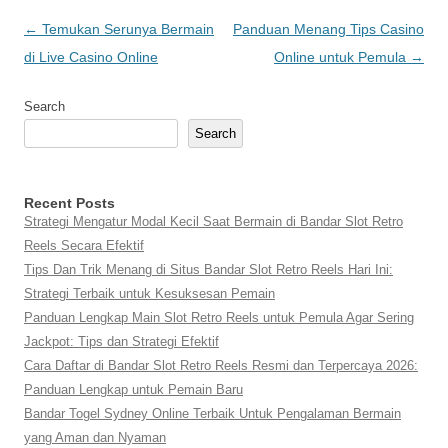
Post
←
Temukan Serunya Bermain
Panduan Menang Tips Casino
navigation
di Live Casino Online
Online untuk Pemula
→
Search
Search
Recent Posts
Strategi Mengatur Modal Kecil Saat Bermain di Bandar Slot Retro
Reels Secara Efektif
Tips Dan Trik Menang di Situs Bandar Slot Retro Reels Hari Ini:
Strategi Terbaik untuk Kesuksesan Pemain
Panduan Lengkap Main Slot Retro Reels untuk Pemula Agar Sering
Jackpot: Tips dan Strategi Efektif
Cara Daftar di Bandar Slot Retro Reels Resmi dan Terpercaya 2026:
Panduan Lengkap untuk Pemain Baru
Bandar Togel Sydney Online Terbaik Untuk Pengalaman Bermain
yang Aman dan Nyaman