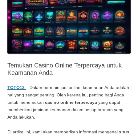
Temukan Casino Online Terpercaya untuk
Keamanan Anda
TOTO12
– Dalam bermain judi online, keamanan Anda adalah
hal yang sangat penting. Oleh karena itu, penting bagi Anda
untuk menemukan
casino online terpercaya
yang dapat
memberikan jaminan keamanan dalam setiap taruhan yang
Anda lakukan.
Di artikel ini, kami akan memberikan informasi mengenai
situs