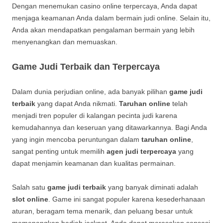
Dengan menemukan casino online terpercaya, Anda dapat
menjaga keamanan Anda dalam bermain judi online. Selain itu,
Anda akan mendapatkan pengalaman bermain yang lebih
menyenangkan dan memuaskan.
Game Judi Terbaik dan Terpercaya
Dalam dunia perjudian online, ada banyak pilihan
game judi
terbaik
yang dapat Anda nikmati.
Taruhan online
telah
menjadi tren populer di kalangan pecinta judi karena
kemudahannya dan keseruan yang ditawarkannya. Bagi Anda
yang ingin mencoba peruntungan dalam
taruhan online
,
sangat penting untuk memilih
agen judi terpercaya
yang
dapat menjamin keamanan dan kualitas permainan.
Salah satu
game judi terbaik
yang banyak diminati adalah
slot online
. Game ini sangat populer karena kesederhanaan
aturan, beragam tema menarik, dan peluang besar untuk
memenangkan hadiah jackpot. Anda dapat merasakan sensasi