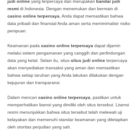
judi online
yang terpercaya dan merupakan
bandar judi
resmi
di Indonesia. Dengan menemukan dan bermain di
casino online terpercaya
, Anda dapat memastikan bahwa
data pribadi dan finansial Anda aman serta meminimalisir risiko
penipuan.
Keamanan pada
casino online terpercaya
dapat dijamin
melalui sistem pengamanan yang canggih dan perlindungan
data yang ketat. Selain itu, situs-
situs judi online
terpercaya
akan menyediakan transaksi yang aman dan memastikan
bahwa setiap taruhan yang Anda lakukan dilakukan dengan
kejujuran dan transparansi.
Dalam mencari
casino online terpercaya
, pastikan untuk
memperhatikan lisensi yang dimiliki oleh situs tersebut. Lisensi
resmi menunjukkan bahwa situs tersebut telah melewati uji
kelayakan dan memenuhi standar keamanan yang ditetapkan
oleh otoritas perjudian yang sah.