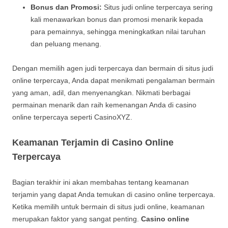
Bonus dan Promosi:
Situs judi online terpercaya sering
kali menawarkan bonus dan promosi menarik kepada
para pemainnya, sehingga meningkatkan nilai taruhan
dan peluang menang.
Dengan memilih agen judi terpercaya dan bermain di situs judi
online terpercaya, Anda dapat menikmati pengalaman bermain
yang aman, adil, dan menyenangkan. Nikmati berbagai
permainan menarik dan raih kemenangan Anda di casino
online terpercaya seperti CasinoXYZ.
Keamanan Terjamin di Casino Online
Terpercaya
Bagian terakhir ini akan membahas tentang keamanan
terjamin yang dapat Anda temukan di casino online terpercaya.
Ketika memilih untuk bermain di situs judi online, keamanan
merupakan faktor yang sangat penting.
Casino online