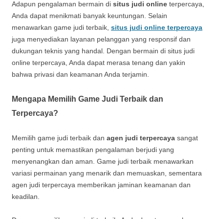
Adapun pengalaman bermain di
situs judi online
terpercaya,
Anda dapat menikmati banyak keuntungan. Selain
menawarkan game judi terbaik,
situs judi online
terpercaya
juga menyediakan layanan pelanggan yang responsif dan
dukungan teknis yang handal. Dengan bermain di situs judi
online terpercaya, Anda dapat merasa tenang dan yakin
bahwa privasi dan keamanan Anda terjamin.
Mengapa Memilih Game Judi Terbaik dan
Terpercaya?
Memilih game judi terbaik dan
agen judi terpercaya
sangat
penting untuk memastikan pengalaman berjudi yang
menyenangkan dan aman. Game judi terbaik menawarkan
variasi permainan yang menarik dan memuaskan, sementara
agen judi terpercaya memberikan jaminan keamanan dan
keadilan.