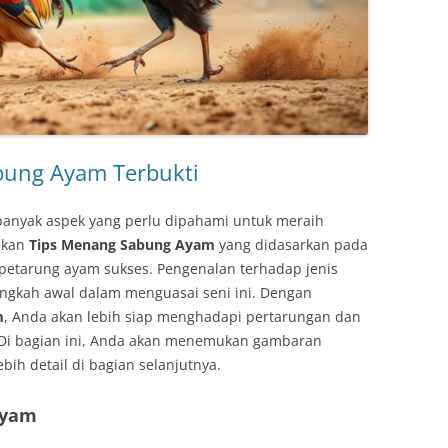
bung Ayam Terbukti
banyak aspek yang perlu dipahami untuk meraih
pkan
Tips Menang Sabung Ayam
yang didasarkan pada
petarung ayam sukses. Pengenalan terhadap jenis
ngkah awal dalam menguasai seni ini. Dengan
m
, Anda akan lebih siap menghadapi pertarungan dan
Di bagian ini, Anda akan menemukan gambaran
ih detail di bagian selanjutnya.
Ayam