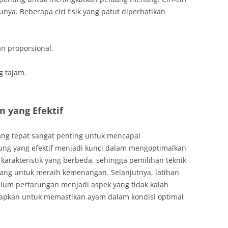
akunya. Beberapa ciri fisik yang patut diperhatikan
n proporsional.
g tajam.
m yang Efektif
ang tepat sangat penting untuk mencapai
ung yang efektif menjadi kunci dalam mengoptimalkan
karakteristik yang berbeda, sehingga pemilihan teknik
ang untuk meraih kemenangan. Selanjutnya, latihan
lum pertarungan menjadi aspek yang tidak kalah
rapkan untuk memastikan ayam dalam kondisi optimal