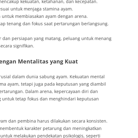
mencakup kekuatan, ketahanan, dan kecepatan.
sesuai untuk menjaga stamina ayam.
n untuk membiasakan ayam dengan arena.
tap tenang dan fokus saat pertarungan berlangsung.
r dan persiapan yang matang, peluang untuk menang
cara signifikan.
engan Mentalitas yang Kuat
rusial dalam dunia sabung ayam. Kekuatan mental
ma ayam, tetapi juga pada keputusan yang diambil
rtarungan. Dalam arena, kepercayaan diri dan
untuk tetap fokus dan menghindari keputusan
am dan pembina harus dilakukan secara konsisten.
n membentuk karakter petarung dan meningkatkan
g untuk melakukan pendekatan psikologis, seperti