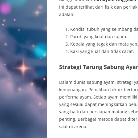
ini dapat terlihat dari fisik dan peril
adalah:
Kondisi tubuh yang seimbang da
Paruh yang kuat dan tajam.
Kepala yang tegak dan mata yan
Kaki yang kuat dan tidak cacat.
Strategi Tarung Sabung Aya
Dalam dunia sabung ayam, strategi y
kemenangan. Pemilihan teknik bertar
performa ayam. Setiap ayam memiliki 
yang sesuai dapat meningkatkan pelu
yang baik dan persiapan matang sebe
penting. Berbagai metode dapat dite
saat di arena.