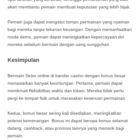
akan membantu pemain membuat keputusan yang lebih bijak.
Pemain juga dapat mengatur tempo permainan yang nyaman
bagi mereka tanpa tekanan keuangan. Dengan memanfaatkan
mode demo, pemain dapat meningkatkan kepercayaan diri
mereka sebelum bermain dengan uang sungguhan.
Kesimpulan
Bermain Sicbo online di bandar casino dengan bonus besar
menawarkan banyak keuntungan. Pertama, pemain dapat
menikmati fleksibilitas waktu dan lokasi. Mereka tidak perlu
pergi ke tempat fisik untuk merasakan keseruan permainan.
Kedua, bonus besar sering kali disediakan, meningkatkan
potensi kemenangan. Bonus ini dapat berupa bonus selamat
datang, cashback, atau promosi lainnya yang menarik bagi
pemain.