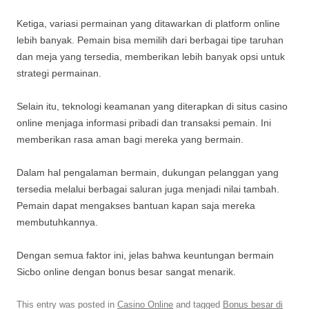
Ketiga, variasi permainan yang ditawarkan di platform online
lebih banyak. Pemain bisa memilih dari berbagai tipe taruhan
dan meja yang tersedia, memberikan lebih banyak opsi untuk
strategi permainan.
Selain itu, teknologi keamanan yang diterapkan di situs casino
online menjaga informasi pribadi dan transaksi pemain. Ini
memberikan rasa aman bagi mereka yang bermain.
Dalam hal pengalaman bermain, dukungan pelanggan yang
tersedia melalui berbagai saluran juga menjadi nilai tambah.
Pemain dapat mengakses bantuan kapan saja mereka
membutuhkannya.
Dengan semua faktor ini, jelas bahwa keuntungan bermain
Sicbo online dengan bonus besar sangat menarik.
This entry was posted in
Casino Online
and tagged
Bonus besar di