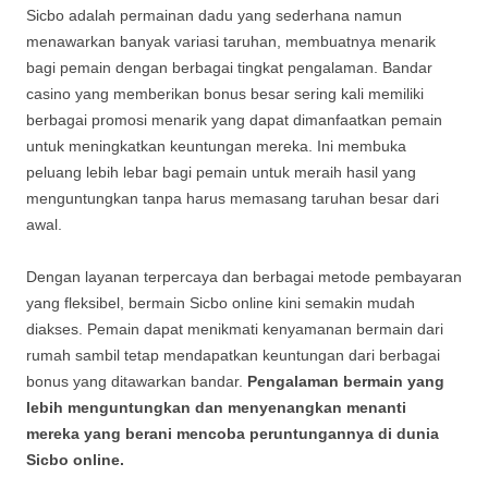
Sicbo adalah permainan dadu yang sederhana namun
menawarkan banyak variasi taruhan, membuatnya menarik
bagi pemain dengan berbagai tingkat pengalaman. Bandar
casino yang memberikan bonus besar sering kali memiliki
berbagai promosi menarik yang dapat dimanfaatkan pemain
untuk meningkatkan keuntungan mereka. Ini membuka
peluang lebih lebar bagi pemain untuk meraih hasil yang
menguntungkan tanpa harus memasang taruhan besar dari
awal.
Dengan layanan terpercaya dan berbagai metode pembayaran
yang fleksibel, bermain Sicbo online kini semakin mudah
diakses. Pemain dapat menikmati kenyamanan bermain dari
rumah sambil tetap mendapatkan keuntungan dari berbagai
bonus yang ditawarkan bandar.
Pengalaman bermain yang
lebih menguntungkan dan menyenangkan menanti
mereka yang berani mencoba peruntungannya di dunia
Sicbo online.