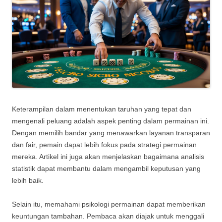
Keterampilan dalam menentukan taruhan yang tepat dan
mengenali peluang adalah aspek penting dalam permainan ini.
Dengan memilih bandar yang menawarkan layanan transparan
dan fair, pemain dapat lebih fokus pada strategi permainan
mereka. Artikel ini juga akan menjelaskan bagaimana analisis
statistik dapat membantu dalam mengambil keputusan yang
lebih baik.
Selain itu, memahami psikologi permainan dapat memberikan
keuntungan tambahan. Pembaca akan diajak untuk menggali