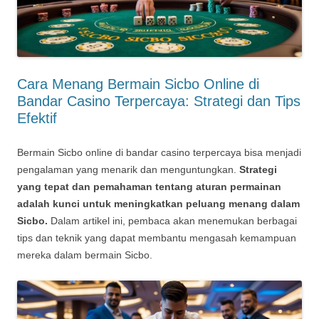
Cara Menang Bermain Sicbo Online di
Bandar Casino Terpercaya: Strategi dan Tips
Efektif
Bermain Sicbo online di bandar casino terpercaya bisa menjadi
pengalaman yang menarik dan menguntungkan.
Strategi
yang tepat dan pemahaman tentang aturan permainan
adalah kunci untuk meningkatkan peluang menang dalam
Sicbo.
Dalam artikel ini, pembaca akan menemukan berbagai
tips dan teknik yang dapat membantu mengasah kemampuan
mereka dalam bermain Sicbo.