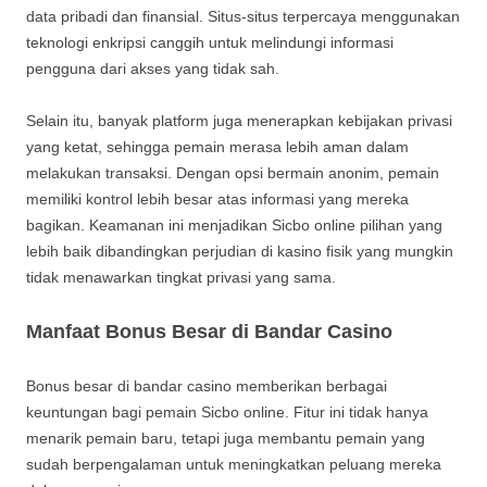
data pribadi dan finansial. Situs-situs terpercaya menggunakan
teknologi enkripsi canggih untuk melindungi informasi
pengguna dari akses yang tidak sah.
Selain itu, banyak platform juga menerapkan kebijakan privasi
yang ketat, sehingga pemain merasa lebih aman dalam
melakukan transaksi. Dengan opsi bermain anonim, pemain
memiliki kontrol lebih besar atas informasi yang mereka
bagikan. Keamanan ini menjadikan Sicbo online pilihan yang
lebih baik dibandingkan perjudian di kasino fisik yang mungkin
tidak menawarkan tingkat privasi yang sama.
Manfaat Bonus Besar di Bandar Casino
Bonus besar di bandar casino memberikan berbagai
keuntungan bagi pemain Sicbo online. Fitur ini tidak hanya
menarik pemain baru, tetapi juga membantu pemain yang
sudah berpengalaman untuk meningkatkan peluang mereka