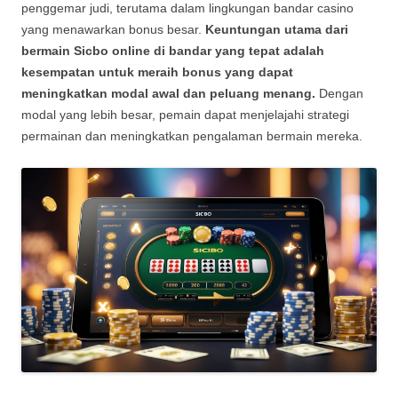
penggemar judi, terutama dalam lingkungan bandar casino
yang menawarkan bonus besar.
Keuntungan utama dari
bermain Sicbo online di bandar yang tepat adalah
kesempatan untuk meraih bonus yang dapat
meningkatkan modal awal dan peluang menang.
Dengan
modal yang lebih besar, pemain dapat menjelajahi strategi
permainan dan meningkatkan pengalaman bermain mereka.