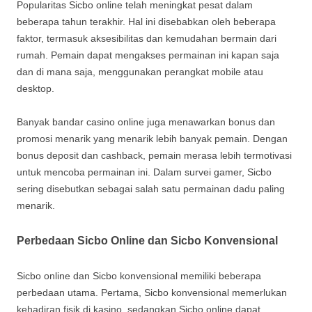
Popularitas Sicbo online telah meningkat pesat dalam
beberapa tahun terakhir. Hal ini disebabkan oleh beberapa
faktor, termasuk aksesibilitas dan kemudahan bermain dari
rumah. Pemain dapat mengakses permainan ini kapan saja
dan di mana saja, menggunakan perangkat mobile atau
desktop.
Banyak bandar casino online juga menawarkan bonus dan
promosi menarik yang menarik lebih banyak pemain. Dengan
bonus deposit dan cashback, pemain merasa lebih termotivasi
untuk mencoba permainan ini. Dalam survei gamer, Sicbo
sering disebutkan sebagai salah satu permainan dadu paling
menarik.
Perbedaan Sicbo Online dan Sicbo Konvensional
Sicbo online dan Sicbo konvensional memiliki beberapa
perbedaan utama. Pertama, Sicbo konvensional memerlukan
kehadiran fisik di kasino, sedangkan Sicbo online dapat