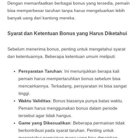
Dengan memanfaatkan berbagai bonus yang tersedia, pemain
bisa memperbesar taruhan tanpa harus mengeluarkan lebih
banyak uang dari kantong mereka.
Syarat dan Ketentuan Bonus yang Harus Diketahui
Sebelum menerima bonus, penting untuk mengetahui syarat
dan ketentuannya. Beberapa ketentuan umum meliputi:
Persyaratan Taruhan
: Ini menunjukkan berapa kali
pemain harus mempertaruhkan bonus sebelum bisa
mencairkannya. Terkadang, persyaratan ini bisa sangat
tinggi.
Waktu Validitas
: Bonus biasanya punya batas waktu.
Pemain harus menggunakan bonus dalam periode
tersebut agar tidak hangus.
Game yang Dikecualikan
: Beberapa permainan tidak
berkontribusi pada syarat taruhan. Penting untuk
mengetahui permainan mana yang bisa dimainkan