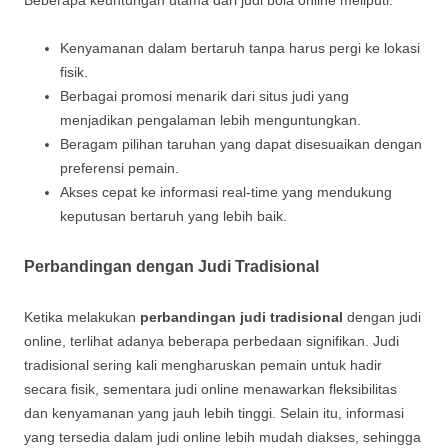
Kenyamanan dalam bertaruh tanpa harus pergi ke lokasi
fisik.
Berbagai promosi menarik dari situs judi yang
menjadikan pengalaman lebih menguntungkan.
Beragam pilihan taruhan yang dapat disesuaikan dengan
preferensi pemain.
Akses cepat ke informasi real-time yang mendukung
keputusan bertaruh yang lebih baik.
Perbandingan dengan Judi Tradisional
Ketika melakukan
perbandingan judi tradisional
dengan judi
online, terlihat adanya beberapa perbedaan signifikan. Judi
tradisional sering kali mengharuskan pemain untuk hadir
secara fisik, sementara judi online menawarkan fleksibilitas
dan kenyamanan yang jauh lebih tinggi. Selain itu, informasi
yang tersedia dalam judi online lebih mudah diakses, sehingga