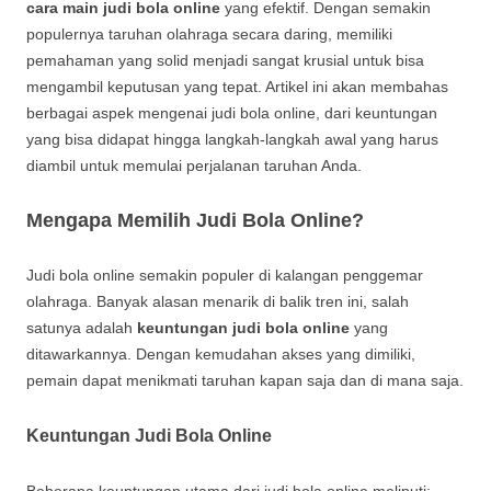
cara main judi bola online
yang efektif. Dengan semakin
populernya taruhan olahraga secara daring, memiliki
pemahaman yang solid menjadi sangat krusial untuk bisa
mengambil keputusan yang tepat. Artikel ini akan membahas
berbagai aspek mengenai judi bola online, dari keuntungan
yang bisa didapat hingga langkah-langkah awal yang harus
diambil untuk memulai perjalanan taruhan Anda.
Mengapa Memilih Judi Bola Online?
Judi bola online semakin populer di kalangan penggemar
olahraga. Banyak alasan menarik di balik tren ini, salah
satunya adalah
keuntungan judi bola online
yang
ditawarkannya. Dengan kemudahan akses yang dimiliki,
pemain dapat menikmati taruhan kapan saja dan di mana saja.
Keuntungan Judi Bola Online
Beberapa keuntungan utama dari judi bola online meliputi: