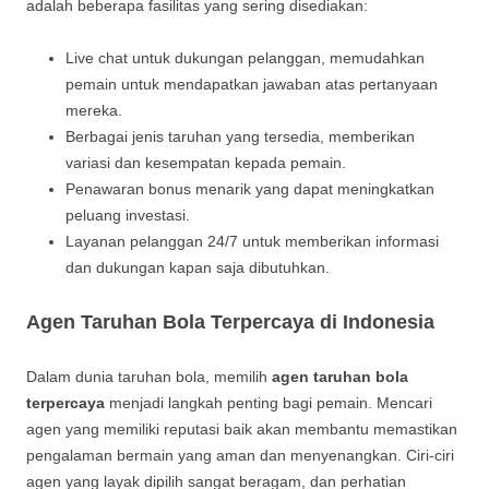
adalah beberapa fasilitas yang sering disediakan:
Live chat untuk dukungan pelanggan, memudahkan
pemain untuk mendapatkan jawaban atas pertanyaan
mereka.
Berbagai jenis taruhan yang tersedia, memberikan
variasi dan kesempatan kepada pemain.
Penawaran bonus menarik yang dapat meningkatkan
peluang investasi.
Layanan pelanggan 24/7 untuk memberikan informasi
dan dukungan kapan saja dibutuhkan.
Agen Taruhan Bola Terpercaya di Indonesia
Dalam dunia taruhan bola, memilih
agen taruhan bola
terpercaya
menjadi langkah penting bagi pemain. Mencari
agen yang memiliki reputasi baik akan membantu memastikan
pengalaman bermain yang aman dan menyenangkan. Ciri-ciri
agen yang layak dipilih sangat beragam, dan perhatian