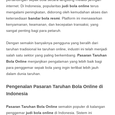
internet. Di Indonesia, popularitas
judi bola online
terus
mengalami peningkatan, didorong oleh kemudahan akses dan
ketersediaan
bandar bola resmi
. Platform ini menawarkan
kenyamanan, keamanan, dan kecepatan transaksi, yang
sangat penting bagi para petaruh.
Dengan semakin banyaknya pengguna yang beralih dari
taruhan tradisional ke taruhan online, industri ini telah menjadi
salah satu sektor yang paling berkembang.
Pasaran Taruhan
Bola Online
menjanjikan pengalaman yang lebih baik bagi
para penggemar sepak bola yang ingin terlibat lebih jauh
dalam dunia taruhan.
Pengenalan Pasaran Taruhan Bola Online di
Indonesia
Pasaran Taruhan Bola Online
semakin populer di kalangan
penggemar
judi bola online
di Indonesia. Sistem ini