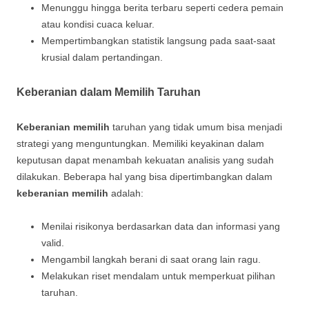
Menunggu hingga berita terbaru seperti cedera pemain
atau kondisi cuaca keluar.
Mempertimbangkan statistik langsung pada saat-saat
krusial dalam pertandingan.
Keberanian dalam Memilih Taruhan
Keberanian memilih
taruhan yang tidak umum bisa menjadi
strategi yang menguntungkan. Memiliki keyakinan dalam
keputusan dapat menambah kekuatan analisis yang sudah
dilakukan. Beberapa hal yang bisa dipertimbangkan dalam
keberanian memilih
adalah:
Menilai risikonya berdasarkan data dan informasi yang
valid.
Mengambil langkah berani di saat orang lain ragu.
Melakukan riset mendalam untuk memperkuat pilihan
taruhan.