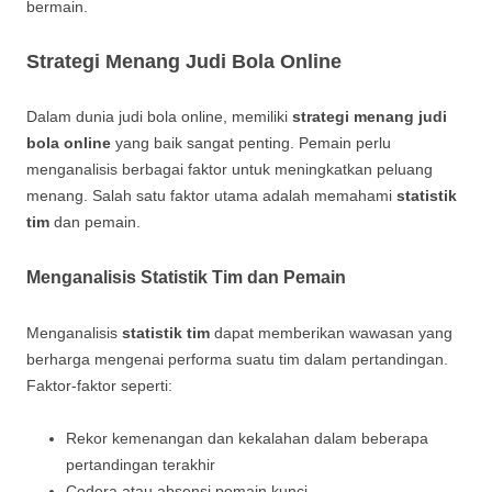
bermain.
Strategi Menang Judi Bola Online
Dalam dunia judi bola online, memiliki
strategi menang judi
bola online
yang baik sangat penting. Pemain perlu
menganalisis berbagai faktor untuk meningkatkan peluang
menang. Salah satu faktor utama adalah memahami
statistik
tim
dan pemain.
Menganalisis Statistik Tim dan Pemain
Menganalisis
statistik tim
dapat memberikan wawasan yang
berharga mengenai performa suatu tim dalam pertandingan.
Faktor-faktor seperti:
Rekor kemenangan dan kekalahan dalam beberapa
pertandingan terakhir
Cedera atau absensi pemain kunci