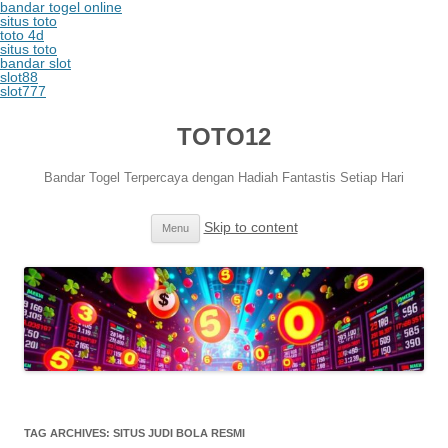
bandar togel online
situs toto
toto 4d
situs toto
bandar slot
slot88
slot777
TOTO12
Bandar Togel Terpercaya dengan Hadiah Fantastis Setiap Hari
Skip to content
Menu
TAG ARCHIVES:
SITUS JUDI BOLA RESMI