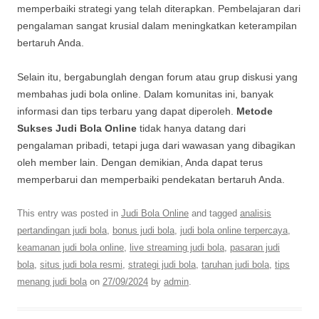
memperbaiki strategi yang telah diterapkan. Pembelajaran dari
pengalaman sangat krusial dalam meningkatkan keterampilan
bertaruh Anda.
Selain itu, bergabunglah dengan forum atau grup diskusi yang
membahas judi bola online. Dalam komunitas ini, banyak
informasi dan tips terbaru yang dapat diperoleh.
Metode
Sukses Judi Bola Online
tidak hanya datang dari
pengalaman pribadi, tetapi juga dari wawasan yang dibagikan
oleh member lain. Dengan demikian, Anda dapat terus
memperbarui dan memperbaiki pendekatan bertaruh Anda.
This entry was posted in
Judi Bola Online
and tagged
analisis
pertandingan judi bola
,
bonus judi bola
,
judi bola online terpercaya
,
keamanan judi bola online
,
live streaming judi bola
,
pasaran judi
bola
,
situs judi bola resmi
,
strategi judi bola
,
taruhan judi bola
,
tips
menang judi bola
on
27/09/2024
by
admin
.