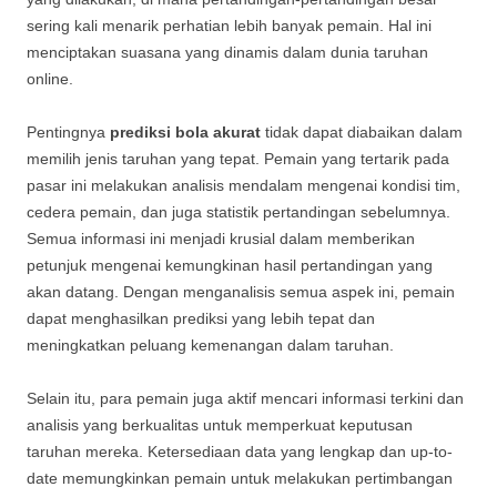
sering kali menarik perhatian lebih banyak pemain. Hal ini
menciptakan suasana yang dinamis dalam dunia taruhan
online.
Pentingnya
prediksi bola akurat
tidak dapat diabaikan dalam
memilih jenis taruhan yang tepat. Pemain yang tertarik pada
pasar ini melakukan analisis mendalam mengenai kondisi tim,
cedera pemain, dan juga statistik pertandingan sebelumnya.
Semua informasi ini menjadi krusial dalam memberikan
petunjuk mengenai kemungkinan hasil pertandingan yang
akan datang. Dengan menganalisis semua aspek ini, pemain
dapat menghasilkan prediksi yang lebih tepat dan
meningkatkan peluang kemenangan dalam taruhan.
Selain itu, para pemain juga aktif mencari informasi terkini dan
analisis yang berkualitas untuk memperkuat keputusan
taruhan mereka. Ketersediaan data yang lengkap dan up-to-
date memungkinkan pemain untuk melakukan pertimbangan