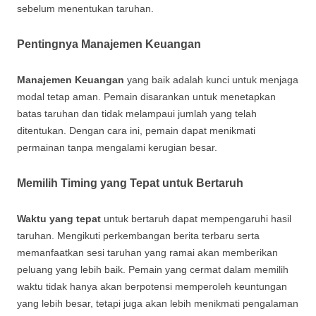
sebelum menentukan taruhan.
Pentingnya Manajemen Keuangan
Manajemen Keuangan
yang baik adalah kunci untuk menjaga
modal tetap aman. Pemain disarankan untuk menetapkan
batas taruhan dan tidak melampaui jumlah yang telah
ditentukan. Dengan cara ini, pemain dapat menikmati
permainan tanpa mengalami kerugian besar.
Memilih Timing yang Tepat untuk Bertaruh
Waktu yang tepat
untuk bertaruh dapat mempengaruhi hasil
taruhan. Mengikuti perkembangan berita terbaru serta
memanfaatkan sesi taruhan yang ramai akan memberikan
peluang yang lebih baik. Pemain yang cermat dalam memilih
waktu tidak hanya akan berpotensi memperoleh keuntungan
yang lebih besar, tetapi juga akan lebih menikmati pengalaman