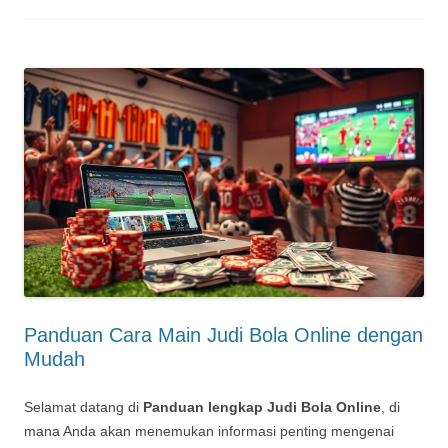
Panduan Cara Main Judi Bola Online dengan
Mudah
Selamat datang di
Panduan lengkap Judi Bola Online
, di
mana Anda akan menemukan informasi penting mengenai