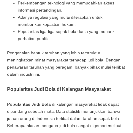
Perkembangan teknologi yang memudahkan akses
informasi pertandingan.
Adanya regulasi yang mulai diterapkan untuk
memberikan kepastian hukum.
Popularitas liga-liga sepak bola dunia yang menarik
perhatian publik.
Pengenalan bentuk taruhan yang lebih terstruktur
meningkatkan minat masyarakat terhadap judi bola. Dengan
penawaran taruhan yang beragam, banyak pihak mulai terlibat
dalam industri ini.
Popularitas Judi Bola di Kalangan Masyarakat
Popularitas Judi Bola
di kalangan masyarakat tidak dapat
dipandang sebelah mata. Data statistik menunjukkan bahwa
jutaan orang di Indonesia terlibat dalam taruhan sepak bola.
Beberapa alasan mengapa judi bola sangat digemari meliputi: