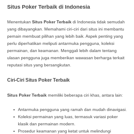
Situs Poker Terbaik di Indonesia
Menentukan
Situs Poker Terbaik
di Indonesia tidak semudah
yang dibayangkan. Memahami ciri-ciri dari situs ini membantu
pemain membuat pilihan yang lebih baik. Aspek penting yang
perlu diperhatikan meliputi antarmuka pengguna, koleksi
permainan, dan keamanan. Menggali lebih dalam tentang
ulasan pengguna juga memberikan wawasan berharga terkait
reputasi situs yang bersangkutan.
Ciri-Ciri Situs Poker Terbaik
Situs Poker Terbaik
memiliki beberapa ciri khas, antara lain:
Antarmuka pengguna yang ramah dan mudah dinavigasi.
Koleksi permainan yang luas, termasuk variasi poker
klasik dan permainan modern.
Prosedur keamanan yang ketat untuk melindungi