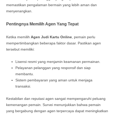
memastikan pengalaman bermain yang lebih aman dan
menyenangkan.
Pentingnya Memilih Agen Yang Tepat
Ketika memilih
Agen Judi Kartu Online
, pemain perlu
mempertimbangkan beberapa faktor dasar. Pastikan agen
tersebut memiliki:
Lisensi resmi yang menjamin keamanan permainan.
Pelayanan pelanggan yang responsif dan siap
membantu.
Sistem pembayaran yang aman untuk menjaga
transaksi.
Kestabilan dan reputasi agen sangat mempengaruhi peluang
kemenangan pemain. Survei menunjukkan bahwa pemain
yang bergabung dengan agen terpercaya dapat meningkatkan