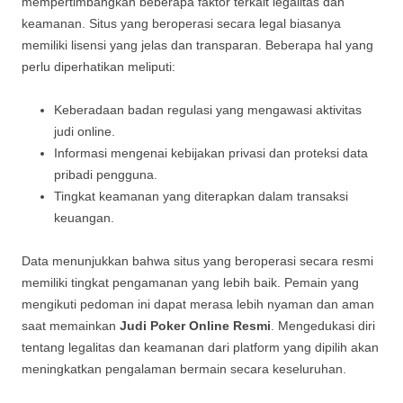
mempertimbangkan beberapa faktor terkait legalitas dan
keamanan. Situs yang beroperasi secara legal biasanya
memiliki lisensi yang jelas dan transparan. Beberapa hal yang
perlu diperhatikan meliputi:
Keberadaan badan regulasi yang mengawasi aktivitas
judi online.
Informasi mengenai kebijakan privasi dan proteksi data
pribadi pengguna.
Tingkat keamanan yang diterapkan dalam transaksi
keuangan.
Data menunjukkan bahwa situs yang beroperasi secara resmi
memiliki tingkat pengamanan yang lebih baik. Pemain yang
mengikuti pedoman ini dapat merasa lebih nyaman dan aman
saat memainkan
Judi Poker Online Resmi
. Mengedukasi diri
tentang legalitas dan keamanan dari platform yang dipilih akan
meningkatkan pengalaman bermain secara keseluruhan.