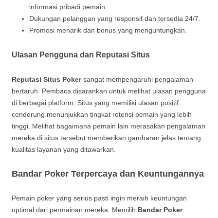
informasi pribadi pemain.
Dukungan pelanggan yang responsif dan tersedia 24/7.
Promosi menarik dan bonus yang menguntungkan.
Ulasan Pengguna dan Reputasi Situs
Reputasi Situs Poker
sangat mempengaruhi pengalaman
bertaruh. Pembaca disarankan untuk melihat ulasan pengguna
di berbagai platform. Situs yang memiliki ulasan positif
cenderung menunjukkan tingkat retensi pemain yang lebih
tinggi. Melihat bagaimana pemain lain merasakan pengalaman
mereka di situs tersebut memberikan gambaran jelas tentang
kualitas layanan yang ditawarkan.
Bandar Poker Terpercaya dan Keuntungannya
Pemain poker yang serius pasti ingin meraih keuntungan
optimal dari permainan mereka. Memilih
Bandar Poker