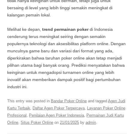
tidak hanya keinginan untuk bermain, tetapi juga untuk
bersaing di level yang lebih tinggi semakin meningkat di
kalangan pemain lokal.
Melihat ke depan,
trend permainan poker
di Indonesia
cenderung terus meningkat seiring dengan semakin
populernya teknologi dan aksesibilitas platform online. Dengan
munculnya game baru dan variasi dari format yang ada,
diperkirakan bahwa taruhan poker online akan tetap menjadi
pilihan utama bagi banyak orang. Prediksi menyatakan bahwa
keinginan untuk mengadopsi turnamen online yang lebih
inovatif akan memberikan dampak positif bagi pertumbuhan
industri ini.
This entry was posted in
Bandar Poker Online
and tagged
Agen Judi
Kartu Terbaik
,
Daftar Agen Poker Terpercaya
,
Layanan Poker Online
Profesional
,
Penilaian Agen Poker Indonesia
,
Permainan Judi Kartu
Online
,
Situs Poker Online
on
21/01/2025
by
admin
.