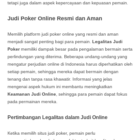
tetapi juga dalam aspek kepercayaan dan kepuasan pemain.
Judi Poker Online Resmi dan Aman
Memilih platform judi poker online yang resmi dan aman
menjadi sangat penting bagi para pemain.
Legalitas Judi
Poker
memiliki dampak besar pada pengalaman bermain serta
perlindungan yang diterima. Beberapa undang-undang yang
mengatur perjudian online di Indonesia harus diperhatikan oleh
setiap pemain, sehingga mereka dapat bermain dengan
tenang dan tanpa rasa khawatir. Informasi yang jelas
mengenai aspek hukum ini membantu meningkatkan
Keamanan Judi Online
, sehingga para pemain dapat fokus
pada permainan mereka.
Pertimbangan Legalitas dalam Judi Online
Ketika memilih situs judi poker, pemain perlu