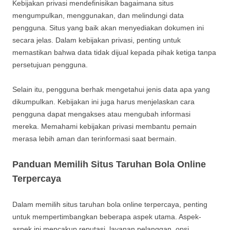
Kebijakan privasi mendefinisikan bagaimana situs
mengumpulkan, menggunakan, dan melindungi data
pengguna. Situs yang baik akan menyediakan dokumen ini
secara jelas. Dalam kebijakan privasi, penting untuk
memastikan bahwa data tidak dijual kepada pihak ketiga tanpa
persetujuan pengguna.
Selain itu, pengguna berhak mengetahui jenis data apa yang
dikumpulkan. Kebijakan ini juga harus menjelaskan cara
pengguna dapat mengakses atau mengubah informasi
mereka. Memahami kebijakan privasi membantu pemain
merasa lebih aman dan terinformasi saat bermain.
Panduan Memilih Situs Taruhan Bola Online
Terpercaya
Dalam memilih situs taruhan bola online terpercaya, penting
untuk mempertimbangkan beberapa aspek utama. Aspek-
aspek ini mencakup reputasi, layanan pelanggan, opsi