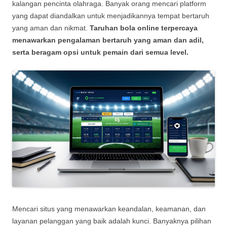
kalangan pencinta olahraga. Banyak orang mencari platform
yang dapat diandalkan untuk menjadikannya tempat bertaruh
yang aman dan nikmat.
Taruhan bola online terpercaya
menawarkan pengalaman bertaruh yang aman dan adil,
serta beragam opsi untuk pemain dari semua level.
Mencari situs yang menawarkan keandalan, keamanan, dan
layanan pelanggan yang baik adalah kunci. Banyaknya pilihan