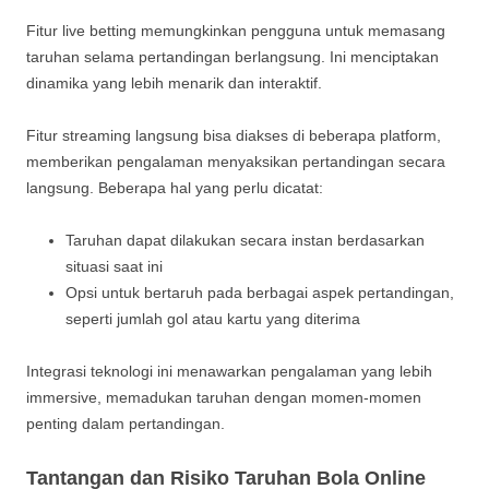
Fitur live betting memungkinkan pengguna untuk memasang
taruhan selama pertandingan berlangsung. Ini menciptakan
dinamika yang lebih menarik dan interaktif.
Fitur streaming langsung bisa diakses di beberapa platform,
memberikan pengalaman menyaksikan pertandingan secara
langsung. Beberapa hal yang perlu dicatat:
Taruhan dapat dilakukan secara instan berdasarkan
situasi saat ini
Opsi untuk bertaruh pada berbagai aspek pertandingan,
seperti jumlah gol atau kartu yang diterima
Integrasi teknologi ini menawarkan pengalaman yang lebih
immersive, memadukan taruhan dengan momen-momen
penting dalam pertandingan.
Tantangan dan Risiko Taruhan Bola Online