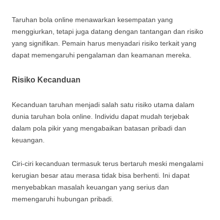
Taruhan bola online menawarkan kesempatan yang
menggiurkan, tetapi juga datang dengan tantangan dan risiko
yang signifikan. Pemain harus menyadari risiko terkait yang
dapat memengaruhi pengalaman dan keamanan mereka.
Risiko Kecanduan
Kecanduan taruhan menjadi salah satu risiko utama dalam
dunia taruhan bola online. Individu dapat mudah terjebak
dalam pola pikir yang mengabaikan batasan pribadi dan
keuangan.
Ciri-ciri kecanduan termasuk terus bertaruh meski mengalami
kerugian besar atau merasa tidak bisa berhenti. Ini dapat
menyebabkan masalah keuangan yang serius dan
memengaruhi hubungan pribadi.