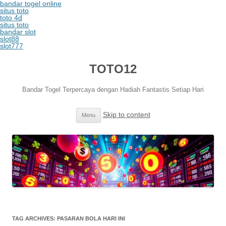
bandar togel online
situs toto
toto 4d
situs toto
bandar slot
slot88
slot777
TOTO12
Bandar Togel Terpercaya dengan Hadiah Fantastis Setiap Hari
Skip to content
Menu
TAG ARCHIVES:
PASARAN BOLA HARI INI