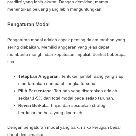
prediksi yang lebih akurat. Dengan demikian, mampu
menentukan peluang yang lebih menguntungkan.
Pengaturan Modal
Pengaturan modal adalah aspek penting dalam taruhan yang
sering diabaikan. Memiliki anggaran yang jelas dapat
membantu menghindari keputusan impulsif. Berikut beberapa
tips:
Tetapkan Anggaran
: Tentukan jumlah uang yang siap
dipertaruhkan dan patuhi angka tersebut.
Pilih Persentase
: Taruhan yang disarankan adalah
sekitar 1-5% dari total modal pada setiap taruhan.
Revisi Berkala
: Tinjau dan sesuaikan strategi
berdasarkan hasil yang diperoleh.
Dengan pengaturan modal yang baik, risiko kerugian besar
dapat diminimalkan.