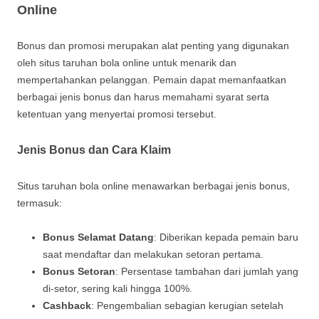
Online
Bonus dan promosi merupakan alat penting yang digunakan
oleh situs taruhan bola online untuk menarik dan
mempertahankan pelanggan. Pemain dapat memanfaatkan
berbagai jenis bonus dan harus memahami syarat serta
ketentuan yang menyertai promosi tersebut.
Jenis Bonus dan Cara Klaim
Situs taruhan bola online menawarkan berbagai jenis bonus,
termasuk:
Bonus Selamat Datang
: Diberikan kepada pemain baru
saat mendaftar dan melakukan setoran pertama.
Bonus Setoran
: Persentase tambahan dari jumlah yang
di-setor, sering kali hingga 100%.
Cashback
: Pengembalian sebagian kerugian setelah