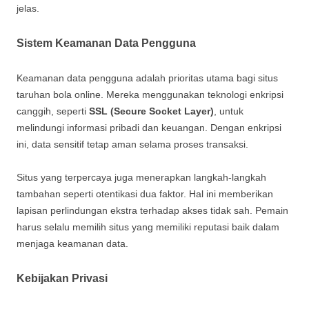
jelas.
Sistem Keamanan Data Pengguna
Keamanan data pengguna adalah prioritas utama bagi situs
taruhan bola online. Mereka menggunakan teknologi enkripsi
canggih, seperti
SSL (Secure Socket Layer)
, untuk
melindungi informasi pribadi dan keuangan. Dengan enkripsi
ini, data sensitif tetap aman selama proses transaksi.
Situs yang terpercaya juga menerapkan langkah-langkah
tambahan seperti otentikasi dua faktor. Hal ini memberikan
lapisan perlindungan ekstra terhadap akses tidak sah. Pemain
harus selalu memilih situs yang memiliki reputasi baik dalam
menjaga keamanan data.
Kebijakan Privasi