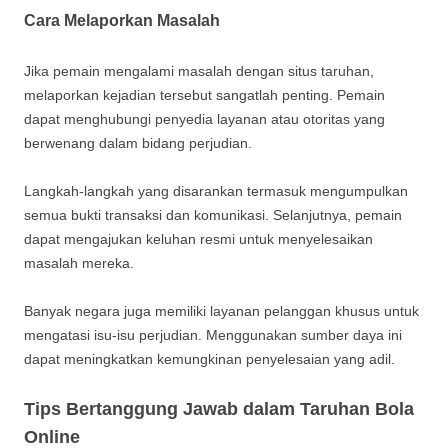
Cara Melaporkan Masalah
Jika pemain mengalami masalah dengan situs taruhan,
melaporkan kejadian tersebut sangatlah penting. Pemain
dapat menghubungi penyedia layanan atau otoritas yang
berwenang dalam bidang perjudian.
Langkah-langkah yang disarankan termasuk mengumpulkan
semua bukti transaksi dan komunikasi. Selanjutnya, pemain
dapat mengajukan keluhan resmi untuk menyelesaikan
masalah mereka.
Banyak negara juga memiliki layanan pelanggan khusus untuk
mengatasi isu-isu perjudian. Menggunakan sumber daya ini
dapat meningkatkan kemungkinan penyelesaian yang adil.
Tips Bertanggung Jawab dalam Taruhan Bola
Online