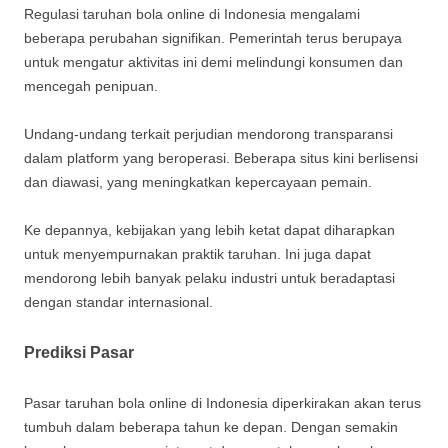
Regulasi taruhan bola online di Indonesia mengalami
beberapa perubahan signifikan. Pemerintah terus berupaya
untuk mengatur aktivitas ini demi melindungi konsumen dan
mencegah penipuan.
Undang-undang terkait perjudian mendorong transparansi
dalam platform yang beroperasi. Beberapa situs kini berlisensi
dan diawasi, yang meningkatkan kepercayaan pemain.
Ke depannya, kebijakan yang lebih ketat dapat diharapkan
untuk menyempurnakan praktik taruhan. Ini juga dapat
mendorong lebih banyak pelaku industri untuk beradaptasi
dengan standar internasional.
Prediksi Pasar
Pasar taruhan bola online di Indonesia diperkirakan akan terus
tumbuh dalam beberapa tahun ke depan. Dengan semakin