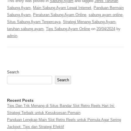
This entry was posted in
Sabung Ayam
and tagged
Jenis Taruhan
Sabung Ayam
,
Main Sabung Ayam Lewat Internet
,
Panduan Bermain
Sabung Ayam
,
Peraturan Sabung Ayam Online
,
sabung ayam online
,
Situs Sabung Ayam Terpercaya
,
Strategi Menang Sabung Ayam
,
taruhan sabung ayam
,
Tips Sabung Ayam Online
on
20/04/2024
by
admin
.
Search
Search
Recent Posts
Tips Dan Trik Menang di Situs Bandar Slot Retro Reels Hari Ini:
Strategi Terbaik untuk Kesuksesan Pemain
Panduan Lengkap Main Slot Retro Reels untuk Pemula Agar Sering
Jackpot: Tips dan Strategi Efektif