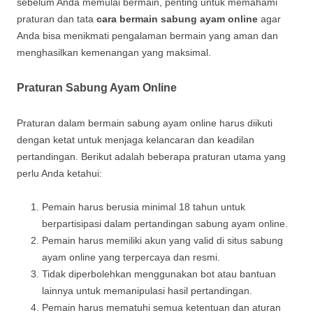
sebelum Anda memulai bermain, penting untuk memahami
praturan dan tata
cara bermain sabung ayam online
agar
Anda bisa menikmati pengalaman bermain yang aman dan
menghasilkan kemenangan yang maksimal.
Praturan Sabung Ayam Online
Praturan dalam bermain sabung ayam online harus diikuti
dengan ketat untuk menjaga kelancaran dan keadilan
pertandingan. Berikut adalah beberapa praturan utama yang
perlu Anda ketahui:
Pemain harus berusia minimal 18 tahun untuk
berpartisipasi dalam pertandingan sabung ayam online.
Pemain harus memiliki akun yang valid di situs sabung
ayam online yang terpercaya dan resmi.
Tidak diperbolehkan menggunakan bot atau bantuan
lainnya untuk memanipulasi hasil pertandingan.
Pemain harus mematuhi semua ketentuan dan aturan