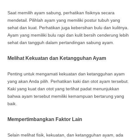
Saat memilih ayam sabung, perhatikan fisiknya secara
mendetail. Pilihlah ayam yang memiliki postur tubuh yang
sehat dan kuat. Perhatikan juga kebersihan bulu dan kulitnya.
Ayam yang memiliki bulu rapi dan kulit bersih cenderung lebih
sehat dan tangguh dalam pertandingan sabung ayam.
Melihat Kekuatan dan Ketangguhan Ayam
Penting untuk mengamati kekuatan dan ketangguhan ayam
yang akan Anda pilih. Perhatikan kaki dan otot ayam tersebut.
Kaki yang kuat dan otot yang terlihat padat menunjukkan
bahwa ayam tersebut memiliki kemampuan bertarung yang
baik.
Mempertimbangkan Faktor Lain
Selain melihat fisik, kekuatan, dan ketangguhan ayam, ada