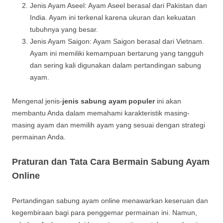
Jenis Ayam Aseel: Ayam Aseel berasal dari Pakistan dan
India. Ayam ini terkenal karena ukuran dan kekuatan
tubuhnya yang besar.
Jenis Ayam Saigon: Ayam Saigon berasal dari Vietnam.
Ayam ini memiliki kemampuan bertarung yang tangguh
dan sering kali digunakan dalam pertandingan sabung
ayam.
Mengenal jenis-
jenis sabung ayam populer
ini akan
membantu Anda dalam memahami karakteristik masing-
masing ayam dan memilih ayam yang sesuai dengan strategi
permainan Anda.
Praturan dan Tata Cara Bermain Sabung Ayam
Online
Pertandingan sabung ayam online menawarkan keseruan dan
kegembiraan bagi para penggemar permainan ini. Namun,