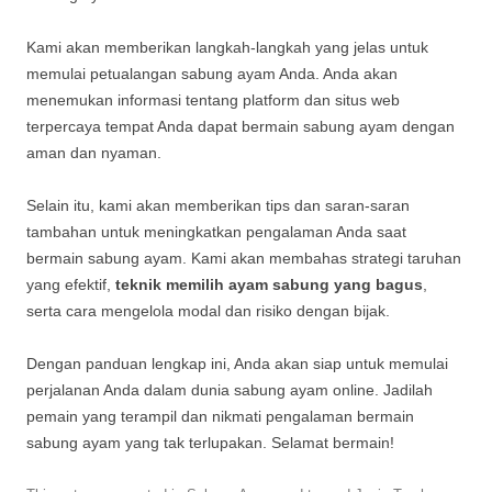
Kami akan memberikan langkah-langkah yang jelas untuk
memulai petualangan sabung ayam Anda. Anda akan
menemukan informasi tentang platform dan situs web
terpercaya tempat Anda dapat bermain sabung ayam dengan
aman dan nyaman.
Selain itu, kami akan memberikan tips dan saran-saran
tambahan untuk meningkatkan pengalaman Anda saat
bermain sabung ayam. Kami akan membahas strategi taruhan
yang efektif,
teknik memilih ayam sabung yang bagus
,
serta cara mengelola modal dan risiko dengan bijak.
Dengan panduan lengkap ini, Anda akan siap untuk memulai
perjalanan Anda dalam dunia sabung ayam online. Jadilah
pemain yang terampil dan nikmati pengalaman bermain
sabung ayam yang tak terlupakan. Selamat bermain!