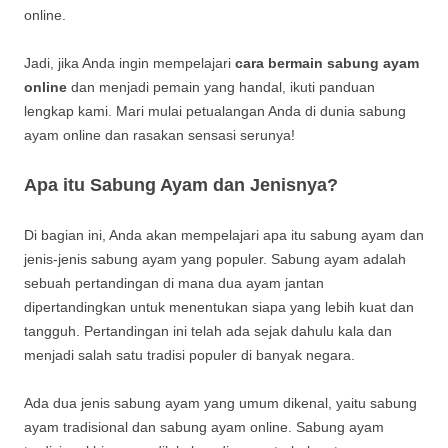
online.
Jadi, jika Anda ingin mempelajari
cara bermain sabung ayam
online
dan menjadi pemain yang handal, ikuti panduan
lengkap kami. Mari mulai petualangan Anda di dunia sabung
ayam online dan rasakan sensasi serunya!
Apa itu Sabung Ayam dan Jenisnya?
Di bagian ini, Anda akan mempelajari apa itu sabung ayam dan
jenis-jenis sabung ayam yang populer. Sabung ayam adalah
sebuah pertandingan di mana dua ayam jantan
dipertandingkan untuk menentukan siapa yang lebih kuat dan
tangguh. Pertandingan ini telah ada sejak dahulu kala dan
menjadi salah satu tradisi populer di banyak negara.
Ada dua jenis sabung ayam yang umum dikenal, yaitu sabung
ayam tradisional dan sabung ayam online. Sabung ayam