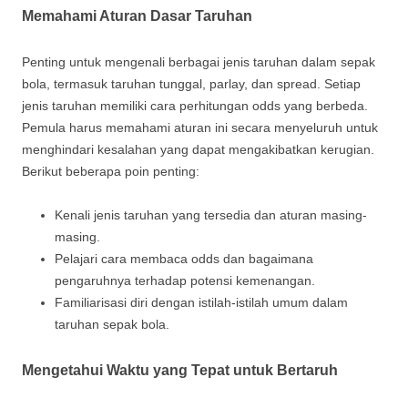
Memahami Aturan Dasar Taruhan
Penting untuk mengenali berbagai jenis taruhan dalam sepak
bola, termasuk taruhan tunggal, parlay, dan spread. Setiap
jenis taruhan memiliki cara perhitungan odds yang berbeda.
Pemula harus memahami aturan ini secara menyeluruh untuk
menghindari kesalahan yang dapat mengakibatkan kerugian.
Berikut beberapa poin penting:
Kenali jenis taruhan yang tersedia dan aturan masing-
masing.
Pelajari cara membaca odds dan bagaimana
pengaruhnya terhadap potensi kemenangan.
Familiarisasi diri dengan istilah-istilah umum dalam
taruhan sepak bola.
Mengetahui Waktu yang Tepat untuk Bertaruh