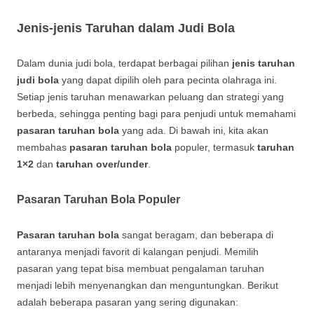
Jenis-jenis Taruhan dalam Judi Bola
Dalam dunia judi bola, terdapat berbagai pilihan
jenis taruhan
judi bola
yang dapat dipilih oleh para pecinta olahraga ini.
Setiap jenis taruhan menawarkan peluang dan strategi yang
berbeda, sehingga penting bagi para penjudi untuk memahami
pasaran taruhan bola
yang ada. Di bawah ini, kita akan
membahas
pasaran taruhan bola
populer, termasuk
taruhan
1×2
dan
taruhan over/under
.
Pasaran Taruhan Bola Populer
Pasaran taruhan bola
sangat beragam, dan beberapa di
antaranya menjadi favorit di kalangan penjudi. Memilih
pasaran yang tepat bisa membuat pengalaman taruhan
menjadi lebih menyenangkan dan menguntungkan. Berikut
adalah beberapa pasaran yang sering digunakan: