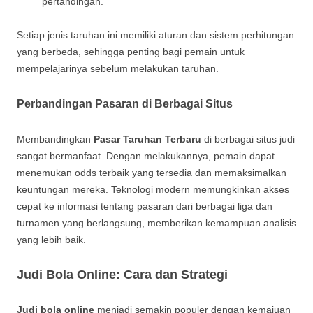
pertandingan.
Setiap jenis taruhan ini memiliki aturan dan sistem perhitungan
yang berbeda, sehingga penting bagi pemain untuk
mempelajarinya sebelum melakukan taruhan.
Perbandingan Pasaran di Berbagai Situs
Membandingkan
Pasar Taruhan Terbaru
di berbagai situs judi
sangat bermanfaat. Dengan melakukannya, pemain dapat
menemukan odds terbaik yang tersedia dan memaksimalkan
keuntungan mereka. Teknologi modern memungkinkan akses
cepat ke informasi tentang pasaran dari berbagai liga dan
turnamen yang berlangsung, memberikan kemampuan analisis
yang lebih baik.
Judi Bola Online: Cara dan Strategi
Judi bola online
menjadi semakin populer dengan kemajuan