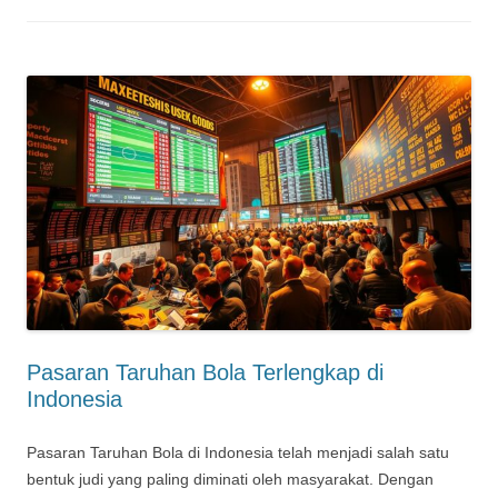
Pasaran Taruhan Bola Terlengkap di
Indonesia
Pasaran Taruhan Bola di Indonesia telah menjadi salah satu
bentuk judi yang paling diminati oleh masyarakat. Dengan