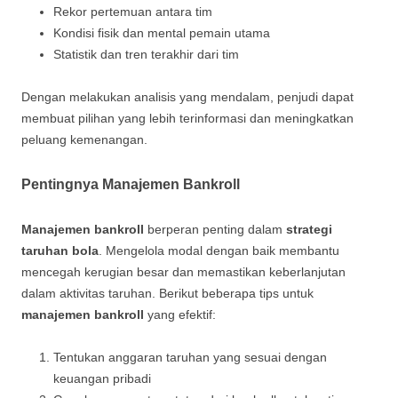
Rekor pertemuan antara tim
Kondisi fisik dan mental pemain utama
Statistik dan tren terakhir dari tim
Dengan melakukan analisis yang mendalam, penjudi dapat
membuat pilihan yang lebih terinformasi dan meningkatkan
peluang kemenangan.
Pentingnya Manajemen Bankroll
Manajemen bankroll
berperan penting dalam
strategi
taruhan bola
. Mengelola modal dengan baik membantu
mencegah kerugian besar dan memastikan keberlanjutan
dalam aktivitas taruhan. Berikut beberapa tips untuk
manajemen bankroll
yang efektif:
Tentukan anggaran taruhan yang sesuai dengan
keuangan pribadi