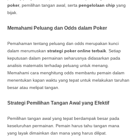
poker
, pemilihan tangan awal, serta
pengelolaan chip
yang
bijak.
Memahami Peluang dan Odds dalam Poker
Pemahaman tentang peluang dan odds merupakan kunci
dalam merumuskan
strategi poker online terbaik
. Setiap
keputusan dalam permainan seharusnya didasarkan pada
analisis matematis terhadap peluang untuk menang.
Memahami cara menghitung odds membantu pemain dalam
menentukan kapan waktu yang tepat untuk melakukan taruhan
besar atau melipat tangan.
Strategi Pemilihan Tangan Awal yang Efektif
Pemilihan tangan awal yang tepat berdampak besar pada
keseluruhan permainan. Pemain harus tahu tangan mana
yang layak dimainkan dan mana yang harus dilipat.