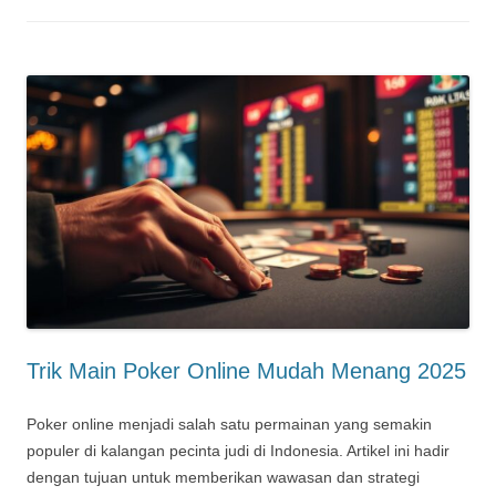
Trik Main Poker Online Mudah Menang 2025
Poker online menjadi salah satu permainan yang semakin
populer di kalangan pecinta judi di Indonesia. Artikel ini hadir
dengan tujuan untuk memberikan wawasan dan strategi