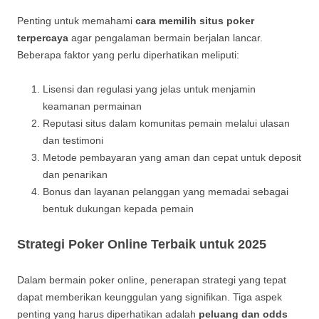
Penting untuk memahami
cara memilih situs poker
terpercaya
agar pengalaman bermain berjalan lancar.
Beberapa faktor yang perlu diperhatikan meliputi:
Lisensi dan regulasi yang jelas untuk menjamin
keamanan permainan
Reputasi situs dalam komunitas pemain melalui ulasan
dan testimoni
Metode pembayaran yang aman dan cepat untuk deposit
dan penarikan
Bonus dan layanan pelanggan yang memadai sebagai
bentuk dukungan kepada pemain
Strategi Poker Online Terbaik untuk 2025
Dalam bermain poker online, penerapan strategi yang tepat
dapat memberikan keunggulan yang signifikan. Tiga aspek
penting yang harus diperhatikan adalah
peluang dan odds