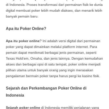
di Indonesia. Proses transformasi dari permainan fisik ke dunia
digital membuat poker lebih mudah diakses, dan menarik lebih
banyak pemain baru.
Apa itu Poker Online?
Apa itu poker online
? Ini adalah versi digital dari permainan
poker yang dapat dimainkan melalui platform internet. Para
pemain dapat menikmati berbagai jenis permainan, seperti
Texas Hold’em, Omaha, dan jenis lainnya. Dengan kemudahan
akses dan berbagai opsi di satu tempat, poker online menjadi
pilihan utama untuk banyak orang yang ingin merasakan
pengalaman bermain poker tanpa harus pergi ke kasino fisik.
Sejarah dan Perkembangan Poker Online di
Indonesia
Sejarah poker online
di Indonesia memiliki perjalanan yang