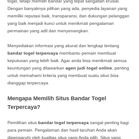
togel, tetapi memilih bandar yang tepat sangatlah krusial.
Dengan banyaknya pilihan yang ada, penyedia layanan yang
memiliki reputasi baik, transparansi, dan dukungan pelanggan
yang baik menjadi kunci untuk menikmati pengalaman
permainan yang adil dan menyenangkan.
Menyediakan informasi yang akurat dan lengkap tentang
bandar togel terpercaya
membantu pemain membuat
keputusan yang lebih baik. Agar anda bisa menikmati semua
keuntungan yang ditawarkan
agen judi togel online
, penting
untuk memahami kriteria yang membuat suatu situs bisa
dianggap terpercaya.
Mengapa Memilih Situs Bandar Togel
Terpercaya?
Pemilihan situs
bandar togel terpercaya
sangat penting bagi
para pemain. Pengalaman dan hasil taruhan Anda akan
dipengaruhi oleh kualitas situs yang Anda pilih. Situs yang