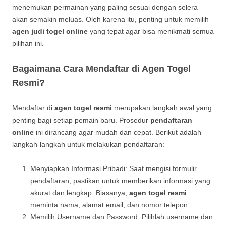
menemukan permainan yang paling sesuai dengan selera
akan semakin meluas. Oleh karena itu, penting untuk memilih
agen judi togel online
yang tepat agar bisa menikmati semua
pilihan ini.
Bagaimana Cara Mendaftar di Agen Togel
Resmi?
Mendaftar di
agen togel resmi
merupakan langkah awal yang
penting bagi setiap pemain baru. Prosedur
pendaftaran
online
ini dirancang agar mudah dan cepat. Berikut adalah
langkah-langkah untuk melakukan pendaftaran:
Menyiapkan Informasi Pribadi: Saat mengisi formulir
pendaftaran, pastikan untuk memberikan informasi yang
akurat dan lengkap. Biasanya,
agen togel resmi
meminta nama, alamat email, dan nomor telepon.
Memilih Username dan Password: Pilihlah username dan