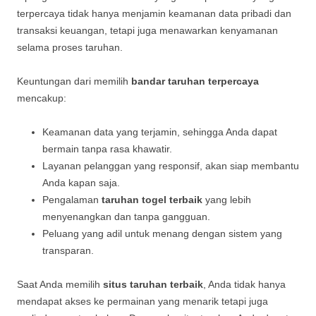
terpercaya tidak hanya menjamin keamanan data pribadi dan
transaksi keuangan, tetapi juga menawarkan kenyamanan
selama proses taruhan.
Keuntungan dari memilih
bandar taruhan terpercaya
mencakup:
Keamanan data yang terjamin, sehingga Anda dapat
bermain tanpa rasa khawatir.
Layanan pelanggan yang responsif, akan siap membantu
Anda kapan saja.
Pengalaman
taruhan togel terbaik
yang lebih
menyenangkan dan tanpa gangguan.
Peluang yang adil untuk menang dengan sistem yang
transparan.
Saat Anda memilih
situs taruhan terbaik
, Anda tidak hanya
mendapat akses ke permainan yang menarik tetapi juga