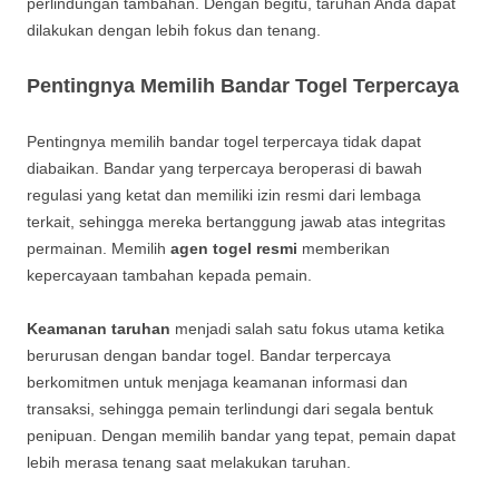
perlindungan tambahan. Dengan begitu, taruhan Anda dapat
dilakukan dengan lebih fokus dan tenang.
Pentingnya Memilih Bandar Togel Terpercaya
Pentingnya memilih bandar togel terpercaya tidak dapat
diabaikan. Bandar yang terpercaya beroperasi di bawah
regulasi yang ketat dan memiliki izin resmi dari lembaga
terkait, sehingga mereka bertanggung jawab atas integritas
permainan. Memilih
agen togel resmi
memberikan
kepercayaan tambahan kepada pemain.
Keamanan taruhan
menjadi salah satu fokus utama ketika
berurusan dengan bandar togel. Bandar terpercaya
berkomitmen untuk menjaga keamanan informasi dan
transaksi, sehingga pemain terlindungi dari segala bentuk
penipuan. Dengan memilih bandar yang tepat, pemain dapat
lebih merasa tenang saat melakukan taruhan.