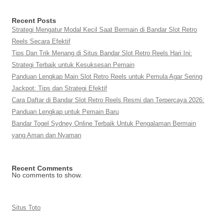
Recent Posts
Strategi Mengatur Modal Kecil Saat Bermain di Bandar Slot Retro
Reels Secara Efektif
Tips Dan Trik Menang di Situs Bandar Slot Retro Reels Hari Ini:
Strategi Terbaik untuk Kesuksesan Pemain
Panduan Lengkap Main Slot Retro Reels untuk Pemula Agar Sering
Jackpot: Tips dan Strategi Efektif
Cara Daftar di Bandar Slot Retro Reels Resmi dan Terpercaya 2026:
Panduan Lengkap untuk Pemain Baru
Bandar Togel Sydney Online Terbaik Untuk Pengalaman Bermain
yang Aman dan Nyaman
Recent Comments
No comments to show.
Situs Toto