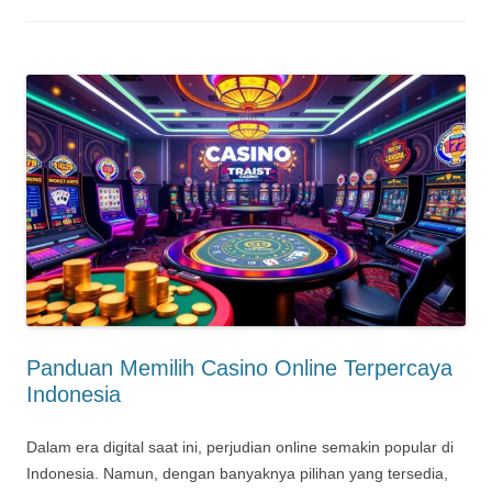
Panduan Memilih Casino Online Terpercaya
Indonesia
Dalam era digital saat ini, perjudian online semakin popular di
Indonesia. Namun, dengan banyaknya pilihan yang tersedia,