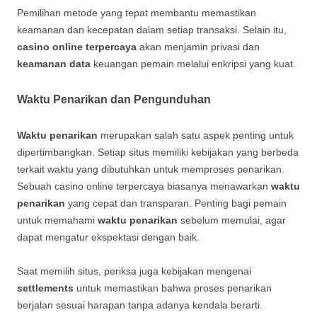
Pemilihan metode yang tepat membantu memastikan
keamanan dan kecepatan dalam setiap transaksi. Selain itu,
casino online terpercaya
akan menjamin privasi dan
keamanan data
keuangan pemain melalui enkripsi yang kuat.
Waktu Penarikan dan Pengunduhan
Waktu penarikan
merupakan salah satu aspek penting untuk
dipertimbangkan. Setiap situs memiliki kebijakan yang berbeda
terkait waktu yang dibutuhkan untuk memproses penarikan.
Sebuah casino online terpercaya biasanya menawarkan
waktu
penarikan
yang cepat dan transparan. Penting bagi pemain
untuk memahami
waktu penarikan
sebelum memulai, agar
dapat mengatur ekspektasi dengan baik.
Saat memilih situs, periksa juga kebijakan mengenai
settlements
untuk memastikan bahwa proses penarikan
berjalan sesuai harapan tanpa adanya kendala berarti.