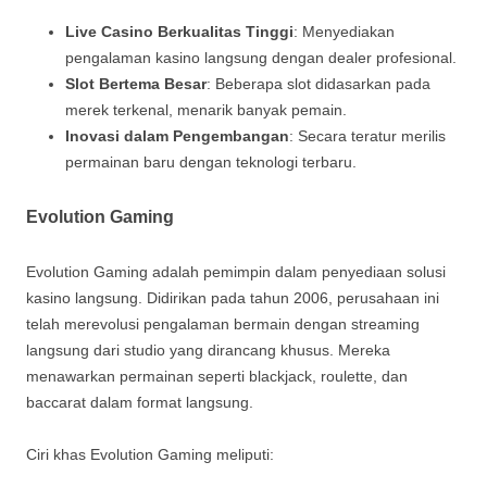
Live Casino Berkualitas Tinggi
: Menyediakan
pengalaman kasino langsung dengan dealer profesional.
Slot Bertema Besar
: Beberapa slot didasarkan pada
merek terkenal, menarik banyak pemain.
Inovasi dalam Pengembangan
: Secara teratur merilis
permainan baru dengan teknologi terbaru.
Evolution Gaming
Evolution Gaming adalah pemimpin dalam penyediaan solusi
kasino langsung. Didirikan pada tahun 2006, perusahaan ini
telah merevolusi pengalaman bermain dengan streaming
langsung dari studio yang dirancang khusus. Mereka
menawarkan permainan seperti blackjack, roulette, dan
baccarat dalam format langsung.
Ciri khas Evolution Gaming meliputi: