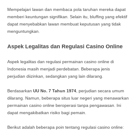
Mempelajari lawan dan membaca pola taruhan mereka dapat
memberi keuntungan signifikan. Selain itu, bluffing yang efektif
dapat menyebabkan lawan membuat keputusan yang tidak
menguntungkan.
Aspek Legalitas dan Regulasi Casino Online
Aspek legalitas dan regulasi permainan casino online di
Indonesia masih menjadi perdebatan. Beberapa jenis
perjudian diizinkan, sedangkan yang lain dilarang.
Berdasarkan
UU No. 7 Tahun 1974
, perjudian secara umum
dilarang. Namun, beberapa situs luar negeri yang menawarkan
permainan casino online beroperasi tanpa pengawasan. Ini
dapat mengakibatkan risiko bagi pemain.
Berikut adalah beberapa poin tentang regulasi casino online: