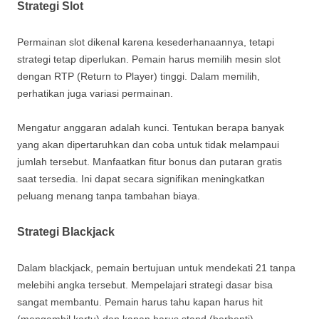
Strategi Slot
Permainan slot dikenal karena kesederhanaannya, tetapi
strategi tetap diperlukan. Pemain harus memilih mesin slot
dengan RTP (Return to Player) tinggi. Dalam memilih,
perhatikan juga variasi permainan.
Mengatur anggaran adalah kunci. Tentukan berapa banyak
yang akan dipertaruhkan dan coba untuk tidak melampaui
jumlah tersebut. Manfaatkan fitur bonus dan putaran gratis
saat tersedia. Ini dapat secara signifikan meningkatkan
peluang menang tanpa tambahan biaya.
Strategi Blackjack
Dalam blackjack, pemain bertujuan untuk mendekati 21 tanpa
melebihi angka tersebut. Mempelajari strategi dasar bisa
sangat membantu. Pemain harus tahu kapan harus hit