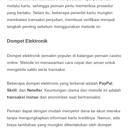
melalui kartu, sehingga pemain perlu memeriksa prosedur
yang berlaku. Selain itu, beberapa penerbit kartu mungkin
membatasi transaksi perjudian, membuat verifikasi menjadi
langkah penting sebelum menggunakan metode ini.
Dompet Elektronik
Dompet elektronik semakin populer di kalangan pemain casino
online. Metode ini menawarkan cara cepat dan aman untuk
mengelola saldo serta transaksi.
Beberapa dompet elektronis yang terkenal adalah
PayPal
,
Skrill
, dan
Neteller
. Keuntungan utama dari metode ini adalah
transaksi instan
dan anonimitas saat bertransaksi.
Pemain dapat dengan mudah menyetor dana ke akun mereka
tanpa mengungkapkan informasi kartu kreditnya. Namun, ada
biaya tambahan yang mungkin diberlakukan oleh dompet