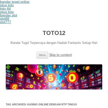
bandar togel online
situs toto
toto 4d
situs toto
bandar slot
slot88
slot777
TOTO12
Bandar Togel Terpercaya dengan Hadiah Fantastis Setiap Hari
Skip to content
Menu
TAG ARCHIVES:
KASINO ONLINE DENGAN RTP TINGGI