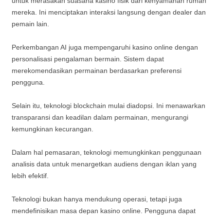
untuk merasakan suasana kasino fisik dari kenyamanan rumah
mereka. Ini menciptakan interaksi langsung dengan dealer dan
pemain lain.
Perkembangan AI juga mempengaruhi kasino online dengan
personalisasi pengalaman bermain. Sistem dapat
merekomendasikan permainan berdasarkan preferensi
pengguna.
Selain itu, teknologi blockchain mulai diadopsi. Ini menawarkan
transparansi dan keadilan dalam permainan, mengurangi
kemungkinan kecurangan.
Dalam hal pemasaran, teknologi memungkinkan penggunaan
analisis data untuk menargetkan audiens dengan iklan yang
lebih efektif.
Teknologi bukan hanya mendukung operasi, tetapi juga
mendefinisikan masa depan kasino online. Pengguna dapat