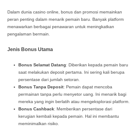
Dalam dunia casino online, bonus dan promosi memainkan
peran penting dalam menarik pemain baru. Banyak platform
menawarkan berbagai penawaran untuk meningkatkan
pengalaman bermain.
Jenis Bonus Utama
Bonus Selamat Datang
: Diberikan kepada pemain baru
saat melakukan deposit pertama. Ini sering kali berupa
persentase dari jumlah setoran.
Bonus Tanpa Deposit
: Pemain dapat mencoba
permainan tanpa perlu menyetor uang. Ini menarik bagi
mereka yang ingin berlatih atau mengeksplorasi platform.
Bonus Cashback
: Memberikan persentase dari
kerugian kembali kepada pemain. Hal ini membantu
meminimalkan risiko.