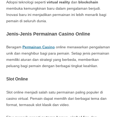
Adopsi teknologi seperti
virtual reality
dan
blockchain
membuka kemungkinan baru dalam pengalaman berjudi.
Inovasi baru ini menjadikan permainan ini lebih menarik bagi
pemain di seluruh dunia.
Jenis-Jenis Permainan Casino Online
Beragam
Permainan Casino
online menawarkan pengalaman
unik dan menghibur bagi para pemain. Setiap jenis permainan
memiliki aturan dan strategi yang berbeda, memberikan
peluang bagi pemain dengan berbagai tingkat keahlian.
Slot Online
Slot online menjadi salah satu permainan paling populer di
casino virtual. Pemain dapat memilih dari berbagai tema dan
format, termasuk slot klasik dan video.