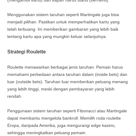
(mengambil kartu) dan kapan harus stand (berhenti).
Menggunakan sistem taruhan seperti Martingale juga bisa
menjadi pilihan. Pastikan untuk memperhatikan kartu yang
telah terbuang. Ini memberikan gambaran yang lebih baik
tentang kartu apa yang mungkin keluar selanjutnya.
Strategi Roulette
Roulette menawarkan berbagai jenis taruhan. Pemain harus
memahami perbedaan antara taruhan dalam (inside bets) dan
luar (outside bets). Taruhan luar memberikan peluang menang
yang lebih tinggi, meski dengan pembayaran yang lebih
rendah.
Penggunaan sistem taruhan seperti Fibonacci atau Martingale
dapat membantu mengelola bankroll. Memilih roda roulette
Eropa, daripada Amerika, juga mengurangi edge kasino,
sehingga meningkatkan peluang pemain.