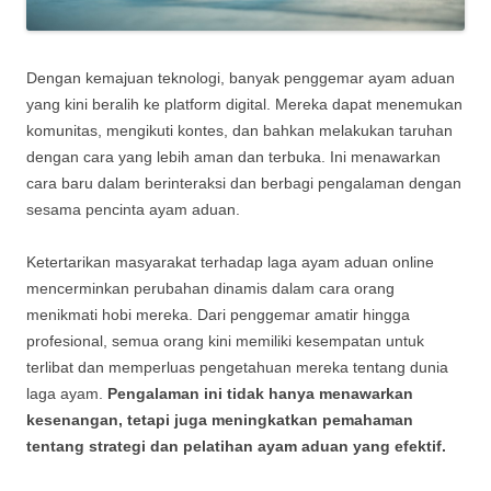
Dengan kemajuan teknologi, banyak penggemar ayam aduan
yang kini beralih ke platform digital. Mereka dapat menemukan
komunitas, mengikuti kontes, dan bahkan melakukan taruhan
dengan cara yang lebih aman dan terbuka. Ini menawarkan
cara baru dalam berinteraksi dan berbagi pengalaman dengan
sesama pencinta ayam aduan.
Ketertarikan masyarakat terhadap laga ayam aduan online
mencerminkan perubahan dinamis dalam cara orang
menikmati hobi mereka. Dari penggemar amatir hingga
profesional, semua orang kini memiliki kesempatan untuk
terlibat dan memperluas pengetahuan mereka tentang dunia
laga ayam.
Pengalaman ini tidak hanya menawarkan
kesenangan, tetapi juga meningkatkan pemahaman
tentang strategi dan pelatihan ayam aduan yang efektif.