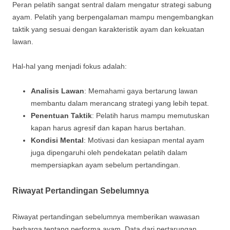
Peran pelatih sangat sentral dalam mengatur strategi sabung
ayam. Pelatih yang berpengalaman mampu mengembangkan
taktik yang sesuai dengan karakteristik ayam dan kekuatan
lawan.
Hal-hal yang menjadi fokus adalah:
Analisis Lawan
: Memahami gaya bertarung lawan
membantu dalam merancang strategi yang lebih tepat.
Penentuan Taktik
: Pelatih harus mampu memutuskan
kapan harus agresif dan kapan harus bertahan.
Kondisi Mental
: Motivasi dan kesiapan mental ayam
juga dipengaruhi oleh pendekatan pelatih dalam
mempersiapkan ayam sebelum pertandingan.
Riwayat Pertandingan Sebelumnya
Riwayat pertandingan sebelumnya memberikan wawasan
berharga tentang performa ayam. Data dari pertarungan