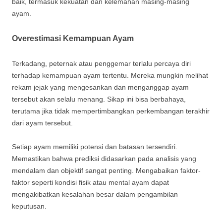
baik, termasuk kekuatan dan kelemahan masing-masing
ayam.
Overestimasi Kemampuan Ayam
Terkadang, peternak atau penggemar terlalu percaya diri
terhadap kemampuan ayam tertentu. Mereka mungkin melihat
rekam jejak yang mengesankan dan menganggap ayam
tersebut akan selalu menang. Sikap ini bisa berbahaya,
terutama jika tidak mempertimbangkan perkembangan terakhir
dari ayam tersebut.
Setiap ayam memiliki potensi dan batasan tersendiri.
Memastikan bahwa prediksi didasarkan pada analisis yang
mendalam dan objektif sangat penting. Mengabaikan faktor-
faktor seperti kondisi fisik atau mental ayam dapat
mengakibatkan kesalahan besar dalam pengambilan
keputusan.