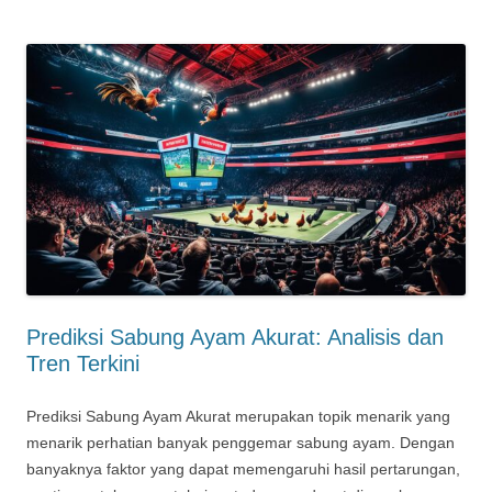
Prediksi Sabung Ayam Akurat: Analisis dan
Tren Terkini
Prediksi Sabung Ayam Akurat merupakan topik menarik yang
menarik perhatian banyak penggemar sabung ayam. Dengan
banyaknya faktor yang dapat memengaruhi hasil pertarungan,