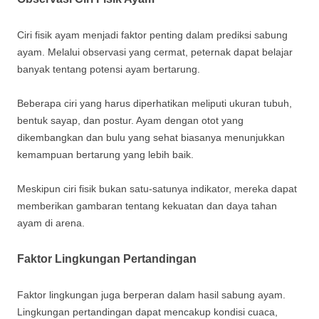
Ciri fisik ayam menjadi faktor penting dalam prediksi sabung
ayam. Melalui observasi yang cermat, peternak dapat belajar
banyak tentang potensi ayam bertarung.
Beberapa ciri yang harus diperhatikan meliputi ukuran tubuh,
bentuk sayap, dan postur. Ayam dengan otot yang
dikembangkan dan bulu yang sehat biasanya menunjukkan
kemampuan bertarung yang lebih baik.
Meskipun ciri fisik bukan satu-satunya indikator, mereka dapat
memberikan gambaran tentang kekuatan dan daya tahan
ayam di arena.
Faktor Lingkungan Pertandingan
Faktor lingkungan juga berperan dalam hasil sabung ayam.
Lingkungan pertandingan dapat mencakup kondisi cuaca,