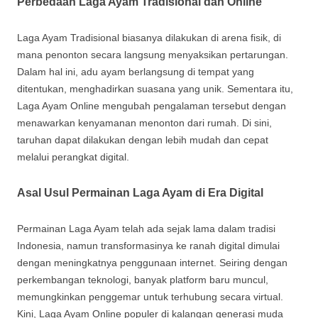
Perbedaan Laga Ayam Tradisional dan Online
Laga Ayam Tradisional biasanya dilakukan di arena fisik, di
mana penonton secara langsung menyaksikan pertarungan.
Dalam hal ini, adu ayam berlangsung di tempat yang
ditentukan, menghadirkan suasana yang unik. Sementara itu,
Laga Ayam Online mengubah pengalaman tersebut dengan
menawarkan kenyamanan menonton dari rumah. Di sini,
taruhan dapat dilakukan dengan lebih mudah dan cepat
melalui perangkat digital.
Asal Usul Permainan Laga Ayam di Era Digital
Permainan Laga Ayam telah ada sejak lama dalam tradisi
Indonesia, namun transformasinya ke ranah digital dimulai
dengan meningkatnya penggunaan internet. Seiring dengan
perkembangan teknologi, banyak platform baru muncul,
memungkinkan penggemar untuk terhubung secara virtual.
Kini, Laga Ayam Online populer di kalangan generasi muda