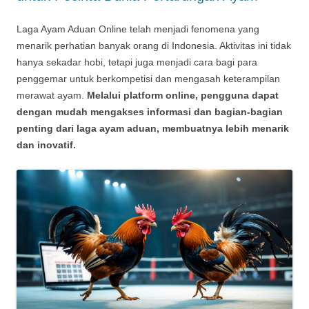
Laga Ayam Aduan Online telah menjadi fenomena yang
menarik perhatian banyak orang di Indonesia. Aktivitas ini tidak
hanya sekadar hobi, tetapi juga menjadi cara bagi para
penggemar untuk berkompetisi dan mengasah keterampilan
merawat ayam.
Melalui platform online, pengguna dapat
dengan mudah mengakses informasi dan bagian-bagian
penting dari laga ayam aduan, membuatnya lebih menarik
dan inovatif.