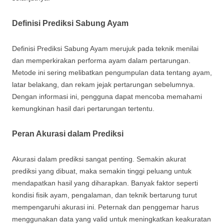
Definisi Prediksi Sabung Ayam
Definisi Prediksi Sabung Ayam merujuk pada teknik menilai
dan memperkirakan performa ayam dalam pertarungan.
Metode ini sering melibatkan pengumpulan data tentang ayam,
latar belakang, dan rekam jejak pertarungan sebelumnya.
Dengan informasi ini, pengguna dapat mencoba memahami
kemungkinan hasil dari pertarungan tertentu.
Peran Akurasi dalam Prediksi
Akurasi dalam prediksi sangat penting. Semakin akurat
prediksi yang dibuat, maka semakin tinggi peluang untuk
mendapatkan hasil yang diharapkan. Banyak faktor seperti
kondisi fisik ayam, pengalaman, dan teknik bertarung turut
mempengaruhi akurasi ini. Peternak dan penggemar harus
menggunakan data yang valid untuk meningkatkan keakuratan