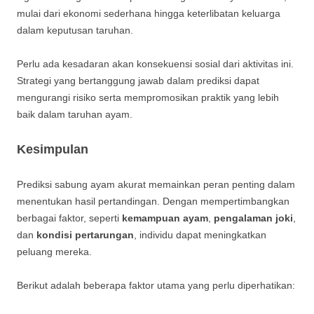
mulai dari ekonomi sederhana hingga keterlibatan keluarga
dalam keputusan taruhan.
Perlu ada kesadaran akan konsekuensi sosial dari aktivitas ini.
Strategi yang bertanggung jawab dalam prediksi dapat
mengurangi risiko serta mempromosikan praktik yang lebih
baik dalam taruhan ayam.
Kesimpulan
Prediksi sabung ayam akurat memainkan peran penting dalam
menentukan hasil pertandingan. Dengan mempertimbangkan
berbagai faktor, seperti
kemampuan ayam
,
pengalaman joki
,
dan
kondisi pertarungan
, individu dapat meningkatkan
peluang mereka.
Berikut adalah beberapa faktor utama yang perlu diperhatikan: