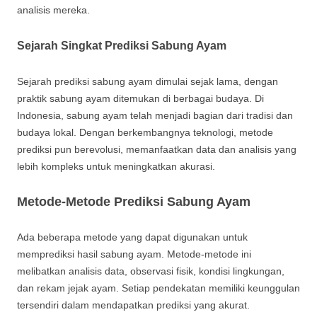
analisis mereka.
Sejarah Singkat Prediksi Sabung Ayam
Sejarah prediksi sabung ayam dimulai sejak lama, dengan
praktik sabung ayam ditemukan di berbagai budaya. Di
Indonesia, sabung ayam telah menjadi bagian dari tradisi dan
budaya lokal. Dengan berkembangnya teknologi, metode
prediksi pun berevolusi, memanfaatkan data dan analisis yang
lebih kompleks untuk meningkatkan akurasi.
Metode-Metode Prediksi Sabung Ayam
Ada beberapa metode yang dapat digunakan untuk
memprediksi hasil sabung ayam. Metode-metode ini
melibatkan analisis data, observasi fisik, kondisi lingkungan,
dan rekam jejak ayam. Setiap pendekatan memiliki keunggulan
tersendiri dalam mendapatkan prediksi yang akurat.