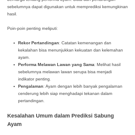
sebelumnya dapat digunakan untuk memprediksi kemungkinan
hasil.
Poin-poin penting meliputi:
Rekor Pertandingan
: Catatan kemenangan dan
kekalahan bisa menunjukkan kekuatan dan kelemahan
ayam.
Performa Melawan Lawan yang Sama
: Melihat hasil
sebelumnya melawan lawan serupa bisa menjadi
indikator penting.
Pengalaman
: Ayam dengan lebih banyak pengalaman
cenderung lebih siap menghadapi tekanan dalam
pertandingan.
Kesalahan Umum dalam Prediksi Sabung
Ayam