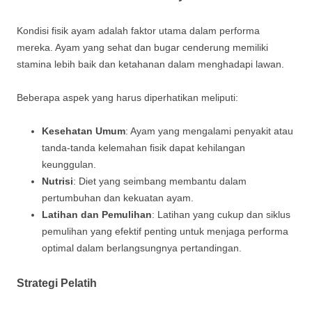
Kondisi fisik ayam adalah faktor utama dalam performa
mereka. Ayam yang sehat dan bugar cenderung memiliki
stamina lebih baik dan ketahanan dalam menghadapi lawan.
Beberapa aspek yang harus diperhatikan meliputi:
Kesehatan Umum
: Ayam yang mengalami penyakit atau
tanda-tanda kelemahan fisik dapat kehilangan
keunggulan.
Nutrisi
: Diet yang seimbang membantu dalam
pertumbuhan dan kekuatan ayam.
Latihan dan Pemulihan
: Latihan yang cukup dan siklus
pemulihan yang efektif penting untuk menjaga performa
optimal dalam berlangsungnya pertandingan.
Strategi Pelatih