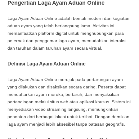
Pengertian Laga Ayam Aduan Online
Laga Ayam Aduan Online adalah bentuk modern dari kegiatan
aduan ayam yang telah berlangsung lama. Aktivitas ini
memanfaatkan platform digital untuk menghubungkan para
peternak dan penggemar laga ayam, memudahkan interaksi
dan taruhan dalam taruhan ayam secara virtual.
Definisi Laga Ayam Aduan Online
Laga Ayam Aduan Online merujuk pada pertarungan ayam
yang dilakukan dan disaksikan secara daring. Peserta dapat
mendaftarkan ayam mereka, bertaruh, dan menyaksikan
pertandingan melalui situs web atau aplikasi khusus. Sistem ini
menyediakan video streaming langsung, memungkinkan
penonton dari berbagai lokasi untuk terlibat. Dengan demikian,
laga ayam menjadi lebih aksesibel tanpa batasan geografis.