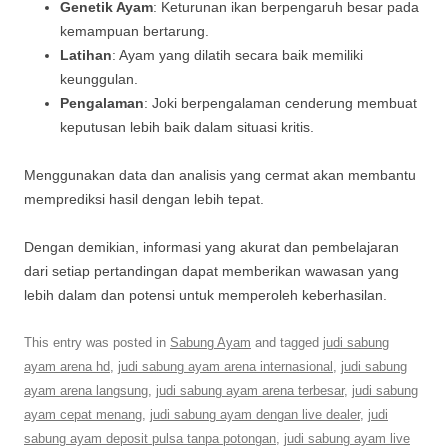
Genetik Ayam
: Keturunan ikan berpengaruh besar pada
kemampuan bertarung.
Latihan
: Ayam yang dilatih secara baik memiliki
keunggulan.
Pengalaman
: Joki berpengalaman cenderung membuat
keputusan lebih baik dalam situasi kritis.
Menggunakan data dan analisis yang cermat akan membantu
memprediksi hasil dengan lebih tepat.
Dengan demikian, informasi yang akurat dan pembelajaran
dari setiap pertandingan dapat memberikan wawasan yang
lebih dalam dan potensi untuk memperoleh keberhasilan.
This entry was posted in
Sabung Ayam
and tagged
judi sabung
ayam arena hd
,
judi sabung ayam arena internasional
,
judi sabung
ayam arena langsung
,
judi sabung ayam arena terbesar
,
judi sabung
ayam cepat menang
,
judi sabung ayam dengan live dealer
,
judi
sabung ayam deposit pulsa tanpa potongan
,
judi sabung ayam live