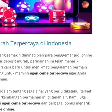
ah Terpercaya di Indonesia
ng semakin diminati oleh para penggemar judi online
ur deposit murah, permainan ini telah menarik
ri cara baru untuk menikmati pengalaman bermain
ing untuk memilih
agen ceme terpercaya
agar Anda
aman.
dalam tentang segala hal yang perlu diketahui terkait
erkembangan permainan ini di tanah air. Kami juga
ai
agen ceme terpercaya
dan berbagai bonus menarik
me online
.