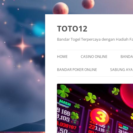
TOTO12
Bandar Togel Terpercaya dengan Hadiah Fan
HOME
CASINO ONLINE
BANDA
BANDAR POKER ONLINE
SABUNG AY