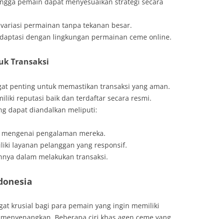
hingga pemain dapat menyesuaikan strategi secara
ariasi permainan tanpa tekanan besar.
aptasi dengan lingkungan permainan ceme online.
uk Transaksi
at penting untuk memastikan transaksi yang aman.
iki reputasi baik dan terdaftar secara resmi.
g dapat diandalkan meliputi:
in mengenai pengalaman mereka.
iki layanan pelanggan yang responsif.
nnya dalam melakukan transaksi.
donesia
t krusial bagi para pemain yang ingin memiliki
menyenangkan. Beberapa ciri khas agen ceme yang