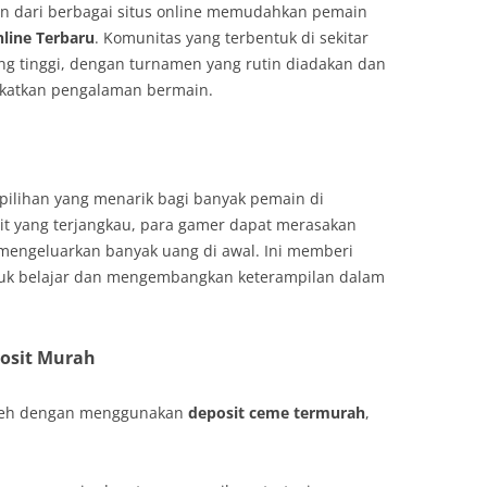
an dari berbagai situs online memudahkan pemain
line Terbaru
. Komunitas yang terbentuk di sekitar
g tinggi, dengan turnamen yang rutin diadakan dan
gkatkan pengalaman bermain.
pilihan yang menarik bagi banyak pemain di
it yang terjangkau, para gamer dapat merasakan
engeluarkan banyak uang di awal. Ini memberi
uk belajar dan mengembangkan keterampilan dalam
osit Murah
oleh dengan menggunakan
deposit ceme termurah
,