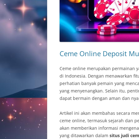
Ceme Online Deposit Mur
Ceme online merupakan permainan ya
di Indonesia. Dengan menawarkan fit
perhatian banyak pemain yang menca
yang menyenangkan. Selain itu, pent
dapat bermain dengan aman dan ny
Artikel ini akan membahas secara men
ceme online, termasuk sejarah dan p
akan memberikan informasi mengen
yang ditawarkan dalam
situs judi ce