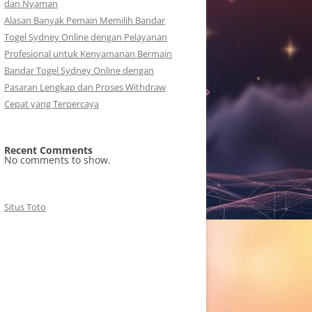
dan Nyaman
Alasan Banyak Pemain Memilih Bandar
Togel Sydney Online dengan Pelayanan
Profesional untuk Kenyamanan Bermain
Bandar Togel Sydney Online dengan
Pasaran Lengkap dan Proses Withdraw
Cepat yang Terpercaya
Recent Comments
No comments to show.
Situs Toto