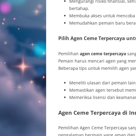
Mengurangi risiko finansial, se
bertahap.
Membuka akses untuk mencoba v
Memudahkan pemain baru berad
Pilih Agen Ceme Terpercaya unt
Pemilihan
agen ceme terpercaya
sang
Pemain harus mencari agen yang memil
Beberapa tips untuk memilih agen yan
Meneliti ulasan dari pemain la
Memastikan agen tersebut memil
Memeriksa lisensi dan keamana
Agen Ceme Terpercaya di In
Pemilihan Agen Ceme Terpercaya sanga
pengalaman bermain yang aman dan 