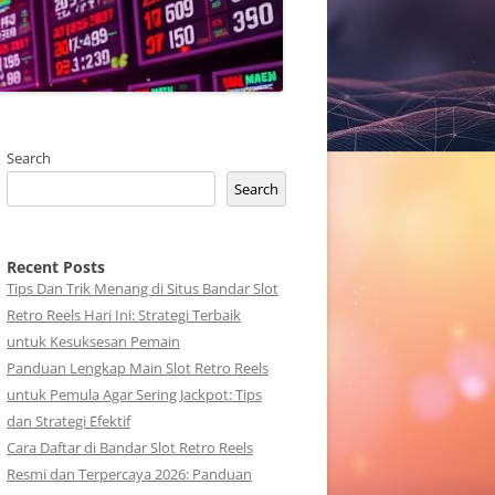
Search
Search
Recent Posts
Tips Dan Trik Menang di Situs Bandar Slot
Retro Reels Hari Ini: Strategi Terbaik
untuk Kesuksesan Pemain
Panduan Lengkap Main Slot Retro Reels
untuk Pemula Agar Sering Jackpot: Tips
dan Strategi Efektif
Cara Daftar di Bandar Slot Retro Reels
Resmi dan Terpercaya 2026: Panduan