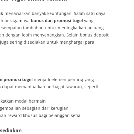
ik
menawarkan banyak keuntungan. Salah satu daya
alah beragamnya
bonus dan promosi togel
yang
 kesempatan tambahan untuk meningkatkan peluang
n dengan lebih menyenangkan. Selain bonus deposit
 juga sering disediakan untuk menghargai para
n promosi togel
menjadi elemen penting yang
n dapat memanfaatkan berbagai tawaran, seperti:
gkatkan modal bermain
embalian sebagian dari kerugian
kan reward khusus bagi pelanggan setia
isediakan