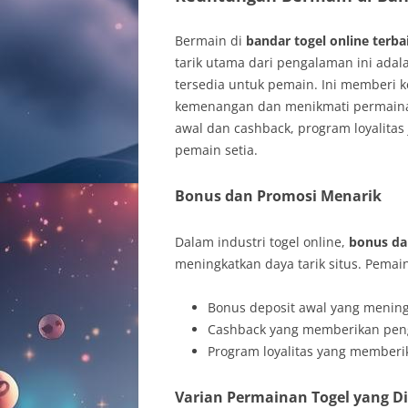
Bermain di
bandar togel online terba
tarik utama dari pengalaman ini ad
tersedia untuk pemain. Ini memberi
kemenangan dan menikmati permaina
awal dan cashback, program loyalitas
pemain setia.
Bonus dan Promosi Menarik
Dalam industri togel online,
bonus da
meningkatkan daya tarik situs. Pemai
Bonus deposit awal yang menin
Cashback yang memberikan peng
Program loyalitas yang memberi
Varian Permainan Togel yang D