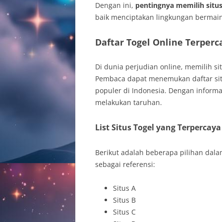
Dengan ini,
pentingnya memilih situs
baik menciptakan lingkungan bermain
Daftar Togel Online Terperc
Di dunia perjudian online, memilih s
Pembaca dapat menemukan daftar situ
populer di Indonesia. Dengan informas
melakukan taruhan.
List Situs Togel yang Terpercaya
Berikut adalah beberapa pilihan dal
sebagai referensi:
Situs A
Situs B
Situs C