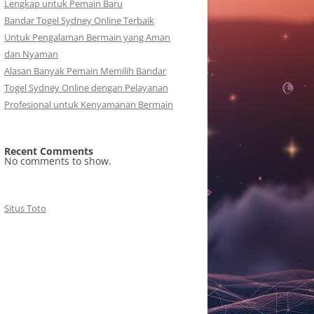
Lengkap untuk Pemain Baru
Bandar Togel Sydney Online Terbaik
Untuk Pengalaman Bermain yang Aman
dan Nyaman
Alasan Banyak Pemain Memilih Bandar
Togel Sydney Online dengan Pelayanan
Profesional untuk Kenyamanan Bermain
Recent Comments
No comments to show.
Situs Toto