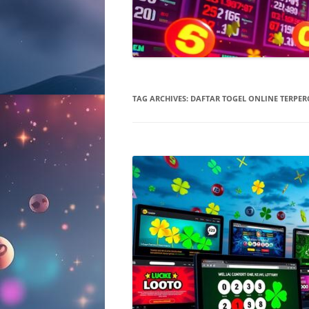
TAG ARCHIVES:
DAFTAR TOGEL ONLINE TERPE