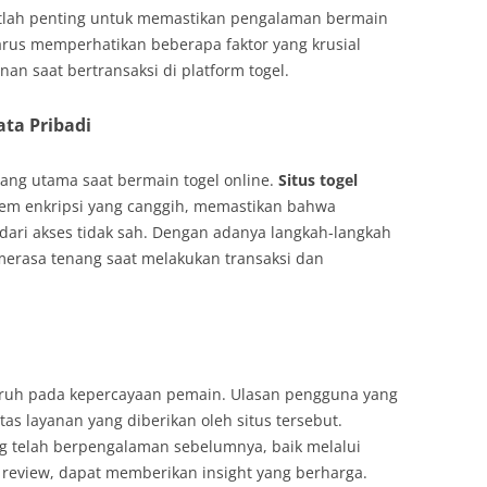
lah penting untuk memastikan pengalaman bermain
us memperhatikan beberapa faktor yang krusial
n saat bertransaksi di platform togel.
ta Pribadi
ang utama saat bermain togel online.
Situs togel
em enkripsi yang canggih, memastikan bahwa
 dari akses tidak sah. Dengan adanya langkah-langkah
erasa tenang saat melakukan transaksi dan
ruh pada kepercayaan pemain. Ulasan pengguna yang
tas layanan yang diberikan oleh situs tersebut.
g telah berpengalaman sebelumnya, baik melalui
 review, dapat memberikan insight yang berharga.