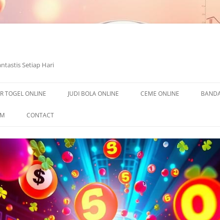
tastis Setiap Hari
Skip
to
R TOGEL ONLINE
JUDI BOLA ONLINE
CEME ONLINE
BANDA
content
AM
CONTACT