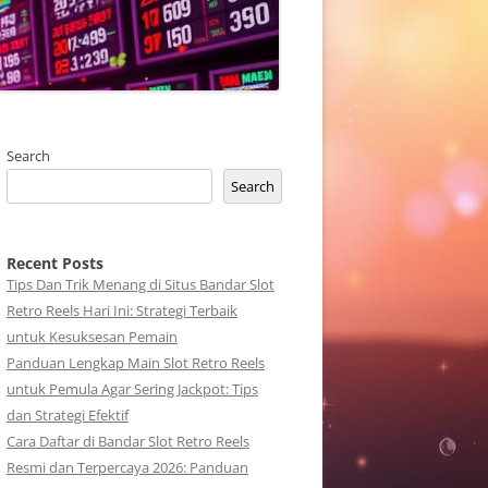
Search
Search
Recent Posts
Tips Dan Trik Menang di Situs Bandar Slot
Retro Reels Hari Ini: Strategi Terbaik
untuk Kesuksesan Pemain
Panduan Lengkap Main Slot Retro Reels
untuk Pemula Agar Sering Jackpot: Tips
dan Strategi Efektif
Cara Daftar di Bandar Slot Retro Reels
Resmi dan Terpercaya 2026: Panduan