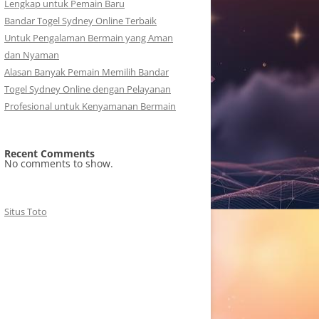
Lengkap untuk Pemain Baru
Bandar Togel Sydney Online Terbaik
Untuk Pengalaman Bermain yang Aman
dan Nyaman
Alasan Banyak Pemain Memilih Bandar
Togel Sydney Online dengan Pelayanan
Profesional untuk Kenyamanan Bermain
Recent Comments
No comments to show.
Situs Toto