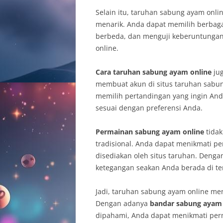
Selain itu, taruhan sabung ayam on
menarik. Anda dapat memilih berbagai
berbeda, dan menguji keberuntunga
online.
Cara taruhan sabung ayam online
jug
membuat akun di situs taruhan sabun
memilih pertandingan yang ingin And
sesuai dengan preferensi Anda.
Permainan sabung ayam online
tidak
tradisional. Anda dapat menikmati pe
disediakan oleh situs taruhan. Deng
ketegangan seakan Anda berada di t
Jadi, taruhan sabung ayam online me
Dengan adanya
bandar sabung ayam 
dipahami, Anda dapat menikmati pe