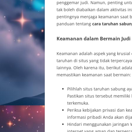
penggemar judi. Namun, penting unt
tak boleh diabaikan dalam aktivitas 
pentingnya menjaga keamanan saat b
panduan tentang
cara taruhan sabun
Keamanan dalam Bermain Judi
Keamanan adalah aspek yang krusial
taruhan di situs yang tidak terperca
lainnya. Oleh karena itu, berikut ad
memastikan keamanan saat bermain:
Pilihlah situs taruhan sabung ay
Pastikan situs tersebut memiliki
terkemuka.
Periksa kebijakan privasi dan ke
informasi pribadi Anda akan dij
Hindari menggunakan jaringan W
internet yang aman dan terperca