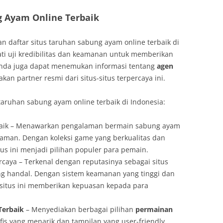
g Ayam Online Terbaik
n daftar situs taruhan sabung ayam online terbaik di
wati uji kredibilitas dan keamanan untuk memberikan
nda juga dapat menemukan informasi tentang
agen
an partner resmi dari situs-situs terpercaya ini.
taruhan sabung ayam online terbaik di Indonesia:
baik – Menawarkan pengalaman bermain sabung ayam
aman. Dengan koleksi game yang berkualitas dan
tus ini menjadi pilihan populer para pemain.
rcaya – Terkenal dengan reputasinya sebagai situs
g handal. Dengan sistem keamanan yang tinggi dan
situs ini memberikan kepuasan kepada para
Terbaik
– Menyediakan berbagai pilihan
permainan
is yang menarik dan tampilan yang user-friendly.