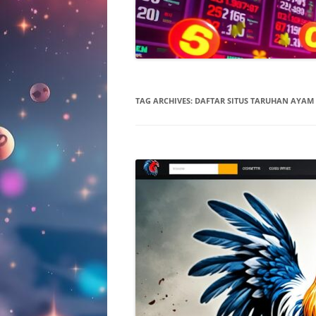
TAG ARCHIVES:
DAFTAR SITUS TARUHAN AYAM