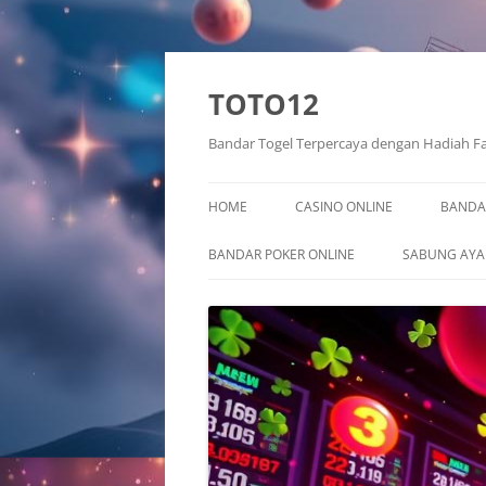
TOTO12
Bandar Togel Terpercaya dengan Hadiah Fan
HOME
CASINO ONLINE
BANDA
BANDAR POKER ONLINE
SABUNG AY