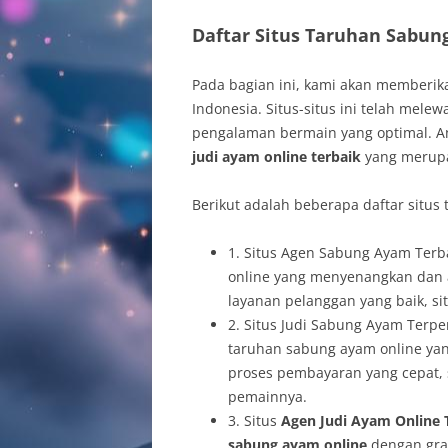
Daftar Situs Taruhan Sabun
Pada bagian ini, kami akan memberika
Indonesia. Situs-situs ini telah mele
pengalaman bermain yang optimal. A
judi ayam online terbaik
yang merupak
Berikut adalah beberapa daftar situs 
1. Situs Agen Sabung Ayam Ter
online yang menyenangkan dan 
layanan pelanggan yang baik, si
2. Situs Judi Sabung Ayam Terpe
taruhan sabung ayam online yan
proses pembayaran yang cepat, 
pemainnya.
3. Situs
Agen Judi Ayam Online 
sabung ayam online
dengan graf