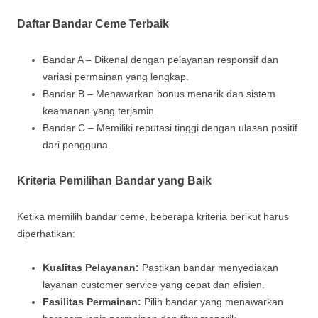
Daftar Bandar Ceme Terbaik
Bandar A – Dikenal dengan pelayanan responsif dan
variasi permainan yang lengkap.
Bandar B – Menawarkan bonus menarik dan sistem
keamanan yang terjamin.
Bandar C – Memiliki reputasi tinggi dengan ulasan positif
dari pengguna.
Kriteria Pemilihan Bandar yang Baik
Ketika memilih bandar ceme, beberapa kriteria berikut harus
diperhatikan:
Kualitas Pelayanan:
Pastikan bandar menyediakan
layanan customer service yang cepat dan efisien.
Fasilitas Permainan:
Pilih bandar yang menawarkan