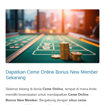
Dapatkan Ceme Online Bonus New Member
Sekarang
Selamat datang di dunia
Ceme Online
, tempat di mana Anda
memiliki kesempatan untuk mendapatkan
Ceme Online
Bonus New Member
. Bergabung dengan
situs ceme