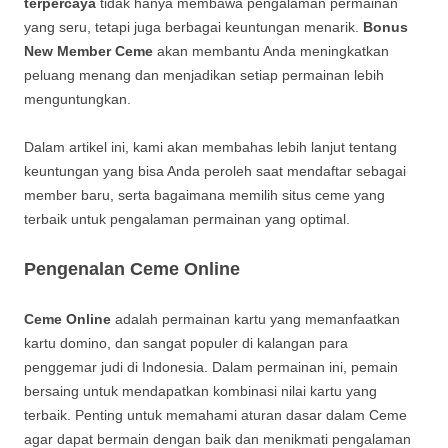
terpercaya
tidak hanya membawa pengalaman permainan
yang seru, tetapi juga berbagai keuntungan menarik.
Bonus
New Member Ceme
akan membantu Anda meningkatkan
peluang menang dan menjadikan setiap permainan lebih
menguntungkan.
Dalam artikel ini, kami akan membahas lebih lanjut tentang
keuntungan yang bisa Anda peroleh saat mendaftar sebagai
member baru, serta bagaimana memilih situs ceme yang
terbaik untuk pengalaman permainan yang optimal.
Pengenalan Ceme Online
Ceme Online
adalah permainan kartu yang memanfaatkan
kartu domino, dan sangat populer di kalangan para
penggemar judi di Indonesia. Dalam permainan ini, pemain
bersaing untuk mendapatkan kombinasi nilai kartu yang
terbaik. Penting untuk memahami aturan dasar dalam Ceme
agar dapat bermain dengan baik dan menikmati pengalaman