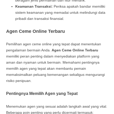
beragam jenis permainan dan fitur menarik.
Keamanan Transaksi:
Periksa apakah bandar memiliki
sistem keamanan yang memadai untuk melindungi data
pribadi dan transaksi finansial.
Agen Ceme Online Terbaru
Pemilihan agen ceme online yang tepat dapat menentukan
pengalaman bermain Anda.
Agen Ceme Online Terbaru
memiliki peran penting dalam menyediakan platform yang
aman dan nyaman untuk bermain. Memahami pentingnya
memilih agen yang tepat akan membantu pemain
memaksimalkan peluang kemenangan sekaligus mengurangi
risiko penipuan.
Pentingnya Memilih Agen yang Tepat
Menemukan agen yang sesuai adalah langkah awal yang vital.
Beberapa poin penting yang perlu dicermati termasuk: