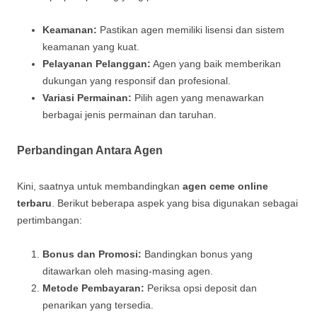
Keamanan:
Pastikan agen memiliki lisensi dan sistem
keamanan yang kuat.
Pelayanan Pelanggan:
Agen yang baik memberikan
dukungan yang responsif dan profesional.
Variasi Permainan:
Pilih agen yang menawarkan
berbagai jenis permainan dan taruhan.
Perbandingan Antara Agen
Kini, saatnya untuk membandingkan
agen ceme online
terbaru
. Berikut beberapa aspek yang bisa digunakan sebagai
pertimbangan:
Bonus dan Promosi:
Bandingkan bonus yang
ditawarkan oleh masing-masing agen.
Metode Pembayaran:
Periksa opsi deposit dan
penarikan yang tersedia.