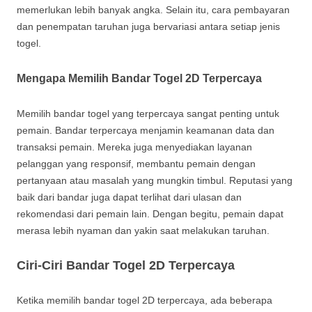
memerlukan lebih banyak angka. Selain itu, cara pembayaran
dan penempatan taruhan juga bervariasi antara setiap jenis
togel.
Mengapa Memilih Bandar Togel 2D Terpercaya
Memilih bandar togel yang terpercaya sangat penting untuk
pemain. Bandar terpercaya menjamin keamanan data dan
transaksi pemain. Mereka juga menyediakan layanan
pelanggan yang responsif, membantu pemain dengan
pertanyaan atau masalah yang mungkin timbul. Reputasi yang
baik dari bandar juga dapat terlihat dari ulasan dan
rekomendasi dari pemain lain. Dengan begitu, pemain dapat
merasa lebih nyaman dan yakin saat melakukan taruhan.
Ciri-Ciri Bandar Togel 2D Terpercaya
Ketika memilih bandar togel 2D terpercaya, ada beberapa