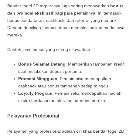
Bandar togel 2D terpercaya juga sering menawarkan
bonus
dan promosi eksklusif
bagi para pemainnya. Ini termasuk
bonus pendaftaran, cashback, dan referral yang menarik.
Dengan demikian, pemain dapat memaksimalkan modal awal
mereka.
Contoh jenis bonus yang sering ditawarkan:
Bonus Selamat Datang
: Memberikan tambahan kredit
saat melakukan deposit pertama.
Promosi Mingguan
: Pemain bisa mendapatkan
cashback atau bonus tambahan setiap minggu.
Loyalty Program
: Pemain setia mendapatkan hadiah
ekstra berdasarkan aktivitas bermain mereka.
Pelayanan Profesional
Pelayanan yang profesional adalah ciri khas bandar togel 2D