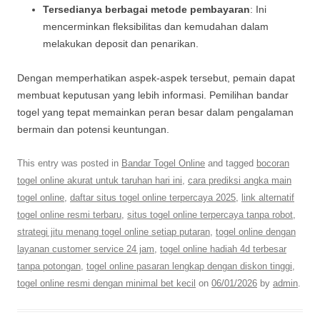
Tersedianya berbagai metode pembayaran
: Ini
mencerminkan fleksibilitas dan kemudahan dalam
melakukan deposit dan penarikan.
Dengan memperhatikan aspek-aspek tersebut, pemain dapat
membuat keputusan yang lebih informasi. Pemilihan bandar
togel yang tepat memainkan peran besar dalam pengalaman
bermain dan potensi keuntungan.
This entry was posted in
Bandar Togel Online
and tagged
bocoran
togel online akurat untuk taruhan hari ini
,
cara prediksi angka main
togel online
,
daftar situs togel online terpercaya 2025
,
link alternatif
togel online resmi terbaru
,
situs togel online terpercaya tanpa robot
,
strategi jitu menang togel online setiap putaran
,
togel online dengan
layanan customer service 24 jam
,
togel online hadiah 4d terbesar
tanpa potongan
,
togel online pasaran lengkap dengan diskon tinggi
,
togel online resmi dengan minimal bet kecil
on
06/01/2026
by
admin
.