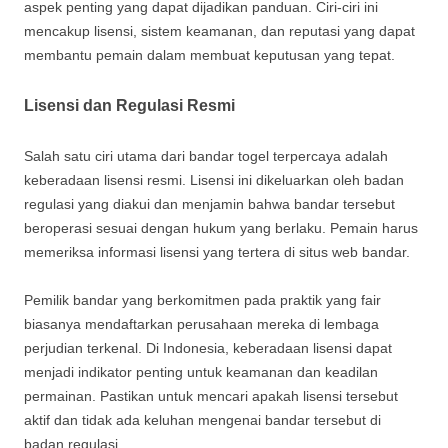
aspek penting yang dapat dijadikan panduan. Ciri-ciri ini
mencakup lisensi, sistem keamanan, dan reputasi yang dapat
membantu pemain dalam membuat keputusan yang tepat.
Lisensi dan Regulasi Resmi
Salah satu ciri utama dari bandar togel terpercaya adalah
keberadaan lisensi resmi. Lisensi ini dikeluarkan oleh badan
regulasi yang diakui dan menjamin bahwa bandar tersebut
beroperasi sesuai dengan hukum yang berlaku. Pemain harus
memeriksa informasi lisensi yang tertera di situs web bandar.
Pemilik bandar yang berkomitmen pada praktik yang fair
biasanya mendaftarkan perusahaan mereka di lembaga
perjudian terkenal. Di Indonesia, keberadaan lisensi dapat
menjadi indikator penting untuk keamanan dan keadilan
permainan. Pastikan untuk mencari apakah lisensi tersebut
aktif dan tidak ada keluhan mengenai bandar tersebut di
badan regulasi.