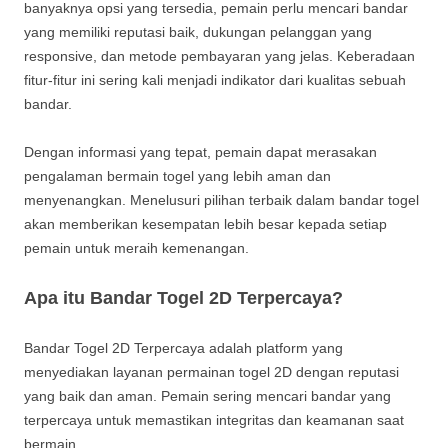
banyaknya opsi yang tersedia, pemain perlu mencari bandar
yang memiliki reputasi baik, dukungan pelanggan yang
responsive, dan metode pembayaran yang jelas. Keberadaan
fitur-fitur ini sering kali menjadi indikator dari kualitas sebuah
bandar.
Dengan informasi yang tepat, pemain dapat merasakan
pengalaman bermain togel yang lebih aman dan
menyenangkan. Menelusuri pilihan terbaik dalam bandar togel
akan memberikan kesempatan lebih besar kepada setiap
pemain untuk meraih kemenangan.
Apa itu Bandar Togel 2D Terpercaya?
Bandar Togel 2D Terpercaya adalah platform yang
menyediakan layanan permainan togel 2D dengan reputasi
yang baik dan aman. Pemain sering mencari bandar yang
terpercaya untuk memastikan integritas dan keamanan saat
bermain.