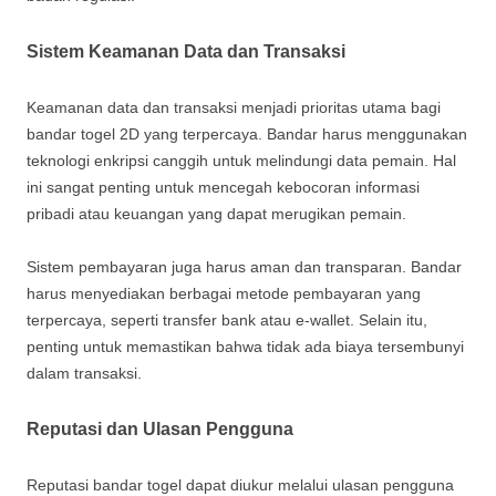
Sistem Keamanan Data dan Transaksi
Keamanan data dan transaksi menjadi prioritas utama bagi
bandar togel 2D yang terpercaya. Bandar harus menggunakan
teknologi enkripsi canggih untuk melindungi data pemain. Hal
ini sangat penting untuk mencegah kebocoran informasi
pribadi atau keuangan yang dapat merugikan pemain.
Sistem pembayaran juga harus aman dan transparan. Bandar
harus menyediakan berbagai metode pembayaran yang
terpercaya, seperti transfer bank atau e-wallet. Selain itu,
penting untuk memastikan bahwa tidak ada biaya tersembunyi
dalam transaksi.
Reputasi dan Ulasan Pengguna
Reputasi bandar togel dapat diukur melalui ulasan pengguna