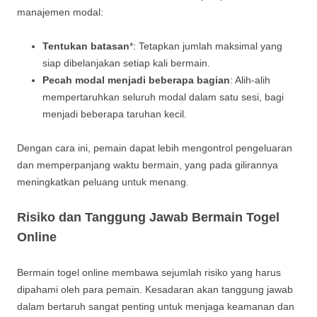
manajemen modal:
Tentukan batasan
*: Tetapkan jumlah maksimal yang
siap dibelanjakan setiap kali bermain.
Pecah modal menjadi beberapa bagian
: Alih-alih
mempertaruhkan seluruh modal dalam satu sesi, bagi
menjadi beberapa taruhan kecil.
Dengan cara ini, pemain dapat lebih mengontrol pengeluaran
dan memperpanjang waktu bermain, yang pada gilirannya
meningkatkan peluang untuk menang.
Risiko dan Tanggung Jawab Bermain Togel
Online
Bermain togel online membawa sejumlah risiko yang harus
dipahami oleh para pemain. Kesadaran akan tanggung jawab
dalam bertaruh sangat penting untuk menjaga keamanan dan