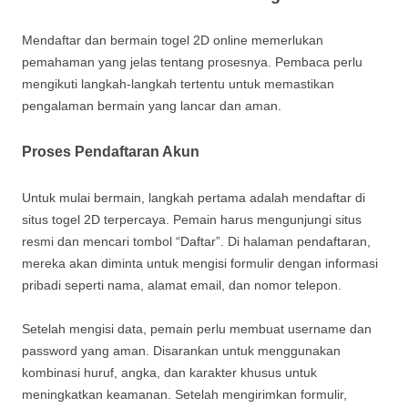
Mendaftar dan bermain togel 2D online memerlukan
pemahaman yang jelas tentang prosesnya. Pembaca perlu
mengikuti langkah-langkah tertentu untuk memastikan
pengalaman bermain yang lancar dan aman.
Proses Pendaftaran Akun
Untuk mulai bermain, langkah pertama adalah mendaftar di
situs togel 2D terpercaya. Pemain harus mengunjungi situs
resmi dan mencari tombol “Daftar”. Di halaman pendaftaran,
mereka akan diminta untuk mengisi formulir dengan informasi
pribadi seperti nama, alamat email, dan nomor telepon.
Setelah mengisi data, pemain perlu membuat username dan
password yang aman. Disarankan untuk menggunakan
kombinasi huruf, angka, dan karakter khusus untuk
meningkatkan keamanan. Setelah mengirimkan formulir,