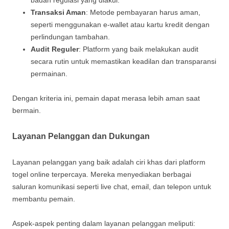
Transaksi Aman
: Metode pembayaran harus aman,
seperti menggunakan e-wallet atau kartu kredit dengan
perlindungan tambahan.
Audit Reguler
: Platform yang baik melakukan audit
secara rutin untuk memastikan keadilan dan transparansi
permainan.
Dengan kriteria ini, pemain dapat merasa lebih aman saat
bermain.
Layanan Pelanggan dan Dukungan
Layanan pelanggan yang baik adalah ciri khas dari platform
togel online terpercaya. Mereka menyediakan berbagai
saluran komunikasi seperti live chat, email, dan telepon untuk
membantu pemain.
Aspek-aspek penting dalam layanan pelanggan meliputi: