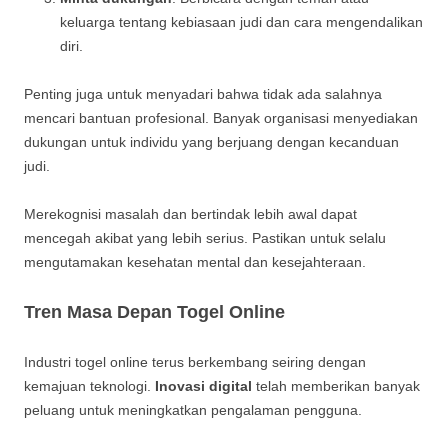
keluarga tentang kebiasaan judi dan cara mengendalikan
diri.
Penting juga untuk menyadari bahwa tidak ada salahnya
mencari bantuan profesional. Banyak organisasi menyediakan
dukungan untuk individu yang berjuang dengan kecanduan
judi.
Merekognisi masalah dan bertindak lebih awal dapat
mencegah akibat yang lebih serius. Pastikan untuk selalu
mengutamakan kesehatan mental dan kesejahteraan.
Tren Masa Depan Togel Online
Industri togel online terus berkembang seiring dengan
kemajuan teknologi.
Inovasi digital
telah memberikan banyak
peluang untuk meningkatkan pengalaman pengguna.