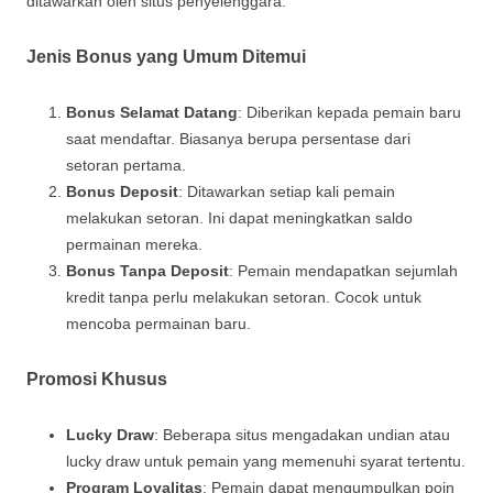
ditawarkan oleh situs penyelenggara.
Jenis Bonus yang Umum Ditemui
Bonus Selamat Datang
: Diberikan kepada pemain baru
saat mendaftar. Biasanya berupa persentase dari
setoran pertama.
Bonus Deposit
: Ditawarkan setiap kali pemain
melakukan setoran. Ini dapat meningkatkan saldo
permainan mereka.
Bonus Tanpa Deposit
: Pemain mendapatkan sejumlah
kredit tanpa perlu melakukan setoran. Cocok untuk
mencoba permainan baru.
Promosi Khusus
Lucky Draw
: Beberapa situs mengadakan undian atau
lucky draw untuk pemain yang memenuhi syarat tertentu.
Program Loyalitas
: Pemain dapat mengumpulkan poin