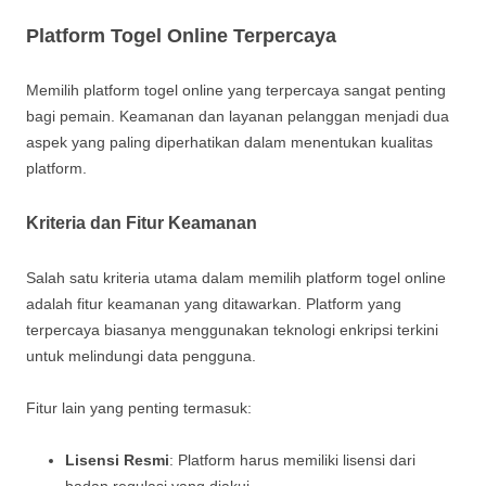
Platform Togel Online Terpercaya
Memilih platform togel online yang terpercaya sangat penting
bagi pemain. Keamanan dan layanan pelanggan menjadi dua
aspek yang paling diperhatikan dalam menentukan kualitas
platform.
Kriteria dan Fitur Keamanan
Salah satu kriteria utama dalam memilih platform togel online
adalah fitur keamanan yang ditawarkan. Platform yang
terpercaya biasanya menggunakan teknologi enkripsi terkini
untuk melindungi data pengguna.
Fitur lain yang penting termasuk:
Lisensi Resmi
: Platform harus memiliki lisensi dari
badan regulasi yang diakui.