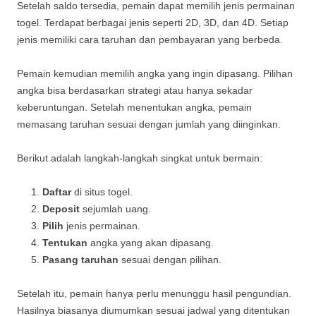
Setelah saldo tersedia, pemain dapat memilih jenis permainan
togel. Terdapat berbagai jenis seperti 2D, 3D, dan 4D. Setiap
jenis memiliki cara taruhan dan pembayaran yang berbeda.
Pemain kemudian memilih angka yang ingin dipasang. Pilihan
angka bisa berdasarkan strategi atau hanya sekadar
keberuntungan. Setelah menentukan angka, pemain
memasang taruhan sesuai dengan jumlah yang diinginkan.
Berikut adalah langkah-langkah singkat untuk bermain:
Daftar
di situs togel.
Deposit
sejumlah uang.
Pilih
jenis permainan.
Tentukan
angka yang akan dipasang.
Pasang taruhan
sesuai dengan pilihan.
Setelah itu, pemain hanya perlu menunggu hasil pengundian.
Hasilnya biasanya diumumkan sesuai jadwal yang ditentukan