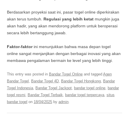
Berdasarkan proyeksi saat ini, pasar togel online diperkirakan
akan terus tumbuh.
Regulasi yang lebih ketat
mungkin juga
akan hadir, yang akan mendorong platform untuk beroperasi
secara lebih bertanggung jawab.
Faktor-faktor
ini menunjukkan bahwa masa depan togel
online sangat menjanjikan dengan berbagai inovasi yang akan
membawa pengalaman bermain ke level yang lebih tinggi.
This entry was posted in
Bandar Togel Online
and tagged
Agen
Bandar Togel
,
Bandar Togel 4D
,
Bandar Togel Hongkong
,
Bandar
Togel Indonesia
,
Bandar Togel Jackpot
,
bandar togel online
,
bandar
togel resmi
,
Bandar Togel Terbaik
,
bandar togel terpercaya
,
situs
bandar togel
on
18/04/2025
by
admin
.