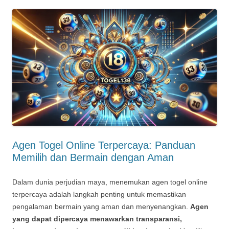
Agen Togel Online Terpercaya: Panduan
Memilih dan Bermain dengan Aman
Dalam dunia perjudian maya, menemukan agen togel online
terpercaya adalah langkah penting untuk memastikan
pengalaman bermain yang aman dan menyenangkan.
Agen
yang dapat dipercaya menawarkan transparansi,