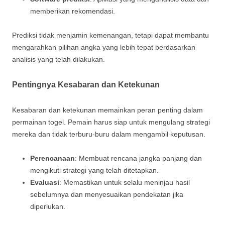
memberikan rekomendasi.
Prediksi tidak menjamin kemenangan, tetapi dapat membantu
mengarahkan pilihan angka yang lebih tepat berdasarkan
analisis yang telah dilakukan.
Pentingnya Kesabaran dan Ketekunan
Kesabaran dan ketekunan memainkan peran penting dalam
permainan togel. Pemain harus siap untuk mengulang strategi
mereka dan tidak terburu-buru dalam mengambil keputusan.
Perencanaan
: Membuat rencana jangka panjang dan
mengikuti strategi yang telah ditetapkan.
Evaluasi
: Memastikan untuk selalu meninjau hasil
sebelumnya dan menyesuaikan pendekatan jika
diperlukan.