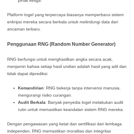
pihak ketiga.
Platform togel yang terpercaya biasanya memperbarui sistem
enkripsi mereka secara berkala untuk melindungi data dari
ancaman terbaru.
Penggunaan RNG (Random Number Generator)
RNG berfungsi untuk menghasilkan angka secara acak,
menjamin bahwa setiap hasil undian adalah hasil yang adil dan
tidak dapat diprediksi.
Kemandirian
: RNG bekerja tanpa intervensi manusia,
mengurangi risiko curangan.
Audit Berkala
: Banyak penyedia togel melakukan audit
rutin untuk memastikan keandalan sistem RNG mereka.
Dengan pengawasan yang ketat dan sertifikasi dari lembaga
independen, RNG memastikan moralitas dan integritas