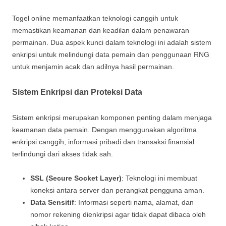
Togel online memanfaatkan teknologi canggih untuk
memastikan keamanan dan keadilan dalam penawaran
permainan. Dua aspek kunci dalam teknologi ini adalah sistem
enkripsi untuk melindungi data pemain dan penggunaan RNG
untuk menjamin acak dan adilnya hasil permainan.
Sistem Enkripsi dan Proteksi Data
Sistem enkripsi merupakan komponen penting dalam menjaga
keamanan data pemain. Dengan menggunakan algoritma
enkripsi canggih, informasi pribadi dan transaksi finansial
terlindungi dari akses tidak sah.
SSL (Secure Socket Layer)
: Teknologi ini membuat
koneksi antara server dan perangkat pengguna aman.
Data Sensitif
: Informasi seperti nama, alamat, dan
nomor rekening dienkripsi agar tidak dapat dibaca oleh