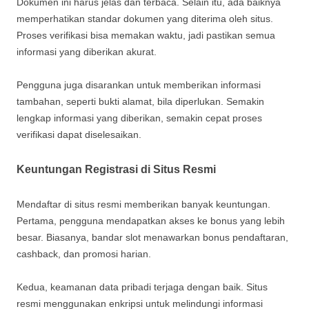
Dokumen ini harus jelas dan terbaca. Selain itu, ada baiknya
memperhatikan standar dokumen yang diterima oleh situs.
Proses verifikasi bisa memakan waktu, jadi pastikan semua
informasi yang diberikan akurat.
Pengguna juga disarankan untuk memberikan informasi
tambahan, seperti bukti alamat, bila diperlukan. Semakin
lengkap informasi yang diberikan, semakin cepat proses
verifikasi dapat diselesaikan.
Keuntungan Registrasi di Situs Resmi
Mendaftar di situs resmi memberikan banyak keuntungan.
Pertama, pengguna mendapatkan akses ke bonus yang lebih
besar. Biasanya, bandar slot menawarkan bonus pendaftaran,
cashback, dan promosi harian.
Kedua, keamanan data pribadi terjaga dengan baik. Situs
resmi menggunakan enkripsi untuk melindungi informasi