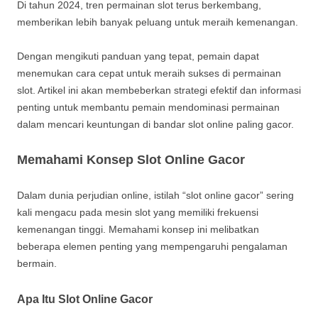
Di tahun 2024, tren permainan slot terus berkembang,
memberikan lebih banyak peluang untuk meraih kemenangan.
Dengan mengikuti panduan yang tepat, pemain dapat
menemukan cara cepat untuk meraih sukses di permainan
slot. Artikel ini akan membeberkan strategi efektif dan informasi
penting untuk membantu pemain mendominasi permainan
dalam mencari keuntungan di bandar slot online paling gacor.
Memahami Konsep Slot Online Gacor
Dalam dunia perjudian online, istilah “slot online gacor” sering
kali mengacu pada mesin slot yang memiliki frekuensi
kemenangan tinggi. Memahami konsep ini melibatkan
beberapa elemen penting yang mempengaruhi pengalaman
bermain.
Apa Itu Slot Online Gacor