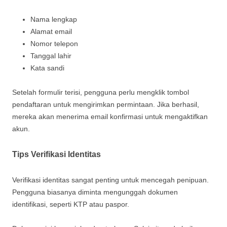
Nama lengkap
Alamat email
Nomor telepon
Tanggal lahir
Kata sandi
Setelah formulir terisi, pengguna perlu mengklik tombol
pendaftaran untuk mengirimkan permintaan. Jika berhasil,
mereka akan menerima email konfirmasi untuk mengaktifkan
akun.
Tips Verifikasi Identitas
Verifikasi identitas sangat penting untuk mencegah penipuan.
Pengguna biasanya diminta mengunggah dokumen
identifikasi, seperti KTP atau paspor.