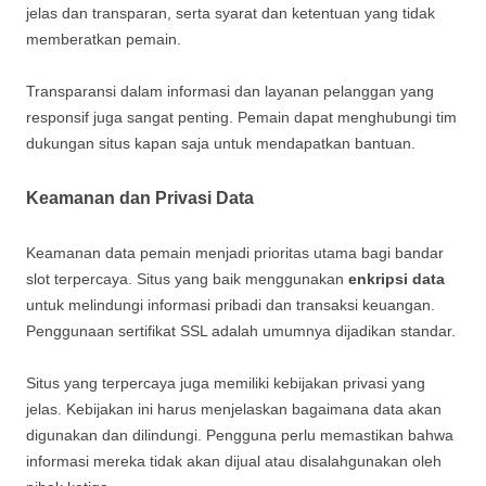
jelas dan transparan, serta syarat dan ketentuan yang tidak
memberatkan pemain.
Transparansi dalam informasi dan layanan pelanggan yang
responsif juga sangat penting. Pemain dapat menghubungi tim
dukungan situs kapan saja untuk mendapatkan bantuan.
Keamanan dan Privasi Data
Keamanan data pemain menjadi prioritas utama bagi bandar
slot terpercaya. Situs yang baik menggunakan
enkripsi data
untuk melindungi informasi pribadi dan transaksi keuangan.
Penggunaan sertifikat SSL adalah umumnya dijadikan standar.
Situs yang terpercaya juga memiliki kebijakan privasi yang
jelas. Kebijakan ini harus menjelaskan bagaimana data akan
digunakan dan dilindungi. Pengguna perlu memastikan bahwa
informasi mereka tidak akan dijual atau disalahgunakan oleh