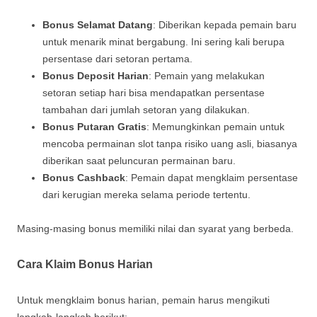
Bonus Selamat Datang
: Diberikan kepada pemain baru
untuk menarik minat bergabung. Ini sering kali berupa
persentase dari setoran pertama.
Bonus Deposit Harian
: Pemain yang melakukan
setoran setiap hari bisa mendapatkan persentase
tambahan dari jumlah setoran yang dilakukan.
Bonus Putaran Gratis
: Memungkinkan pemain untuk
mencoba permainan slot tanpa risiko uang asli, biasanya
diberikan saat peluncuran permainan baru.
Bonus Cashback
: Pemain dapat mengklaim persentase
dari kerugian mereka selama periode tertentu.
Masing-masing bonus memiliki nilai dan syarat yang berbeda.
Cara Klaim Bonus Harian
Untuk mengklaim bonus harian, pemain harus mengikuti