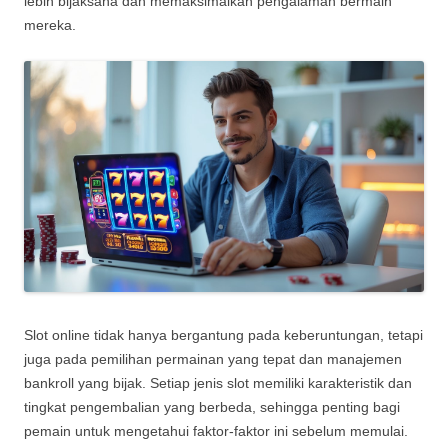
lebih bijaksana dan memaksimalkan pengalaman bermain
mereka.
Slot online tidak hanya bergantung pada keberuntungan, tetapi
juga pada pemilihan permainan yang tepat dan manajemen
bankroll yang bijak. Setiap jenis slot memiliki karakteristik dan
tingkat pengembalian yang berbeda, sehingga penting bagi
pemain untuk mengetahui faktor-faktor ini sebelum memulai.