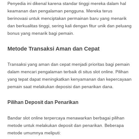
Penyedia ini dikenal karena standar tinggi mereka dalam hal
keamanan dan pengalaman pengguna. Mereka terus
berinovasi untuk menciptakan permainan baru yang menarik
dan berkualitas tinggi, sering kali dengan fitur unik dan peluang
bonus yang menarik bagi pemain.
Metode Transaksi Aman dan Cepat
Transaksi yang aman dan cepat menjadi prioritas bagi pemain
dalam mencari pengalaman terbaik di situs slot online. Pilihan
yang tepat dapat meningkatkan kenyamanan dan kepercayaan
pemain saat melakukan deposisi dan penarikan dana.
Pilihan Deposit dan Penarikan
Bandar slot online terpercaya menawarkan berbagai pilihan
metode untuk melakukan deposit dan penarikan. Beberapa
metode umumnya meliputi: