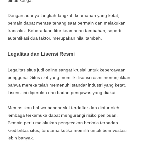
pihak ketiga.
Dengan adanya langkah-langkah keamanan yang ketat,
pemain dapat merasa tenang saat bermain dan melakukan
transaksi. Keberadaan fitur keamanan tambahan, seperti
autentikasi dua faktor, merupakan nilai tambah.
Legalitas dan Lisensi Resmi
Legalitas situs judi online sangat krusial untuk kepercayaan
pengguna. Situs slot yang memiliki lisensi resmi menunjukkan
bahwa mereka telah memenuhi standar industri yang ketat.
Lisensi ini diperoleh dari badan pengawas yang diakui.
Memastikan bahwa bandar slot terdaftar dan diatur oleh
lembaga terkemuka dapat mengurangi risiko penipuan.
Pemain perlu melakukan pengecekan berkala terhadap
kredibilitas situs, terutama ketika memilih untuk berinvestasi
lebih banyak.