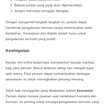
Batasai jumlah uang yang akan dipertaruhkan.
Jangan mencoba mengejar kerugian.
Dengan mengambil langkah-langkah ini, pemain dapat
menikmati pengalaman bermain tanpa menimbulkan risiko
berlebihan. Kesadaran dan disiplin adalah kunci untuk
pengalaman bermain yang positif.
Kesimpulan
Bandar slot online terpercaya menawarkan banyak manfaat
bagi para pemain. Bonus terbesar setiap hari menjadi daya
tarik utama. Para pemain dapat memanfaatkan berbagai
penawaran ini untuk meningkatkan peluang menang.
Salah satu keunggulan yang ditawarkan adalah
keamanan
.
Pemain dapat merasa nyaman saat melakukan transaksi dan
bermain. Ini penting untuk menjaga pengalaman bermain yang