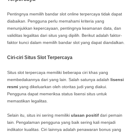
Pentingnya memilih bandar slot online terpercaya tidak dapat
diabaikan. Pengguna perlu memahami kriteria yang
menunjukkan kepercayaan, pentingnya keamanan data, dan
validitas legalitas dari situs yang dipilih. Berikut adalah faktor-
faktor kunci dalam memilih bandar slot yang dapat diandalkan.
Ciri-ciri Situs Slot Terpercaya
Situs slot terpercaya memiliki beberapa ciri khas yang
membedakannya dari yang lain. Salah satunya adalah
lisensi
resmi
yang dikeluarkan oleh otoritas judi yang diakui.
Pengguna dapat memeriksa status lisensi situs untuk
memastikan legalitas.
Selain itu, situs ini sering memiliki
ulasan positif
dari pemain
lain. Pengalaman pengguna yang baik sering kali menjadi
indikator kualitas. Ciri lainnya adalah penawaran bonus yang