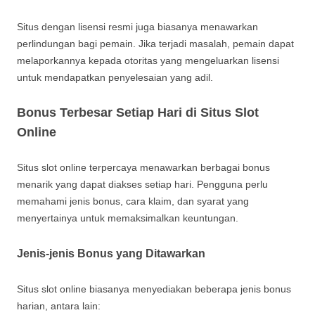
Situs dengan lisensi resmi juga biasanya menawarkan
perlindungan bagi pemain. Jika terjadi masalah, pemain dapat
melaporkannya kepada otoritas yang mengeluarkan lisensi
untuk mendapatkan penyelesaian yang adil.
Bonus Terbesar Setiap Hari di Situs Slot
Online
Situs slot online terpercaya menawarkan berbagai bonus
menarik yang dapat diakses setiap hari. Pengguna perlu
memahami jenis bonus, cara klaim, dan syarat yang
menyertainya untuk memaksimalkan keuntungan.
Jenis-jenis Bonus yang Ditawarkan
Situs slot online biasanya menyediakan beberapa jenis bonus
harian, antara lain: