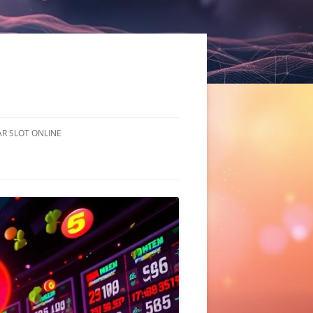
R SLOT ONLINE