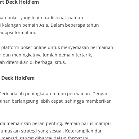
rt Deck Hold’em
nan poker yang lebih tradisional, namun
i kalangan pemain Asia. Dalam beberapa tahun
dopsi format ini.
platform poker online untuk menyediakan permainan
 dan meningkatnya jumlah pemain tertarik,
ah ditemukan di berbagai situs.
 Deck Hold’em
 Deck adalah peningkatan tempo permainan. Dengan
mainan berlangsung lebih cepat, sehingga memberikan
rbeda memainkan peran penting. Pemain harus mampu
muskan strategi yang sesuai. Keterampilan dan
enjadi sangat dihargai dalam format ini.