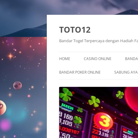
TOTO12
Bandar Togel Terpercaya dengan Hadiah Fan
HOME
CASINO ONLINE
BANDA
BANDAR POKER ONLINE
SABUNG AY