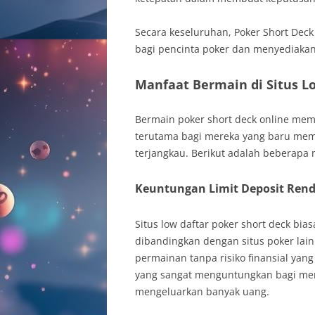
Secara keseluruhan, Poker Short Dec
bagi pencinta poker dan menyediakan
Manfaat Bermain di Situs L
Bermain poker short deck online me
terutama bagi mereka yang baru mem
terjangkau. Berikut adalah beberapa
Keuntungan Limit Deposit Ren
Situs low daftar poker short deck bi
dibandingkan dengan situs poker la
permainan tanpa risiko finansial yan
yang sangat menguntungkan bagi mere
mengeluarkan banyak uang.