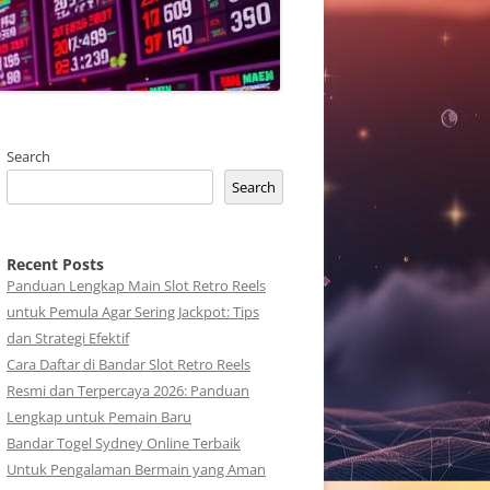
Search
Search
Recent Posts
Panduan Lengkap Main Slot Retro Reels
untuk Pemula Agar Sering Jackpot: Tips
dan Strategi Efektif
Cara Daftar di Bandar Slot Retro Reels
Resmi dan Terpercaya 2026: Panduan
Lengkap untuk Pemain Baru
Bandar Togel Sydney Online Terbaik
Untuk Pengalaman Bermain yang Aman