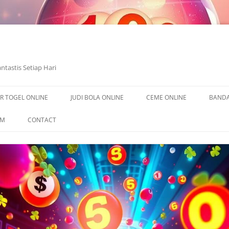
tastis Setiap Hari
Skip
to
R TOGEL ONLINE
JUDI BOLA ONLINE
CEME ONLINE
BANDA
content
AM
CONTACT