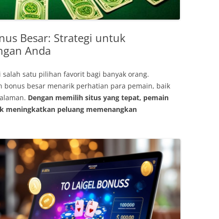
us Besar: Strategi untuk
ngan Anda
salah satu pilihan favorit bagi banyak orang.
 bonus besar menarik perhatian para pemain, baik
galaman.
Dengan memilih situs yang tepat, pemain
uk meningkatkan peluang memenangkan