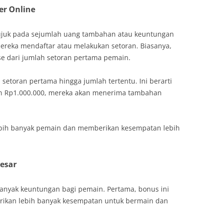
er Online
ujuk pada sejumlah uang tambahan atau keuntungan
ereka mendaftar atau melakukan setoran. Biasanya,
se dari jumlah setoran pertama pemain.
setoran pertama hingga jumlah tertentu. Ini berarti
an Rp1.000.000, mereka akan menerima tambahan
lebih banyak pemain dan memberikan kesempatan lebih
esar
anyak keuntungan bagi pemain. Pertama, bonus ini
rikan lebih banyak kesempatan untuk bermain dan