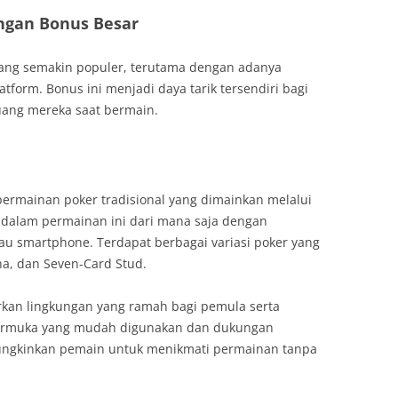
ngan Bonus Besar
ang semakin populer, terutama dengan adanya
tform. Bonus ini menjadi daya tarik tersendiri bagi
uang mereka saat bermain.
i permainan poker tradisional yang dimainkan melalui
i dalam permainan ini dari mana saja dengan
u smartphone. Terdapat berbagai variasi poker yang
ha, dan Seven-Card Stud.
rkan lingkungan yang ramah bagi pemula serta
armuka yang mudah digunakan dan dukungan
ungkinkan pemain untuk menikmati permainan tanpa