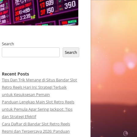
Search
Search
Recent Posts
Tips Dan Trik Menang di Situs Bandar Slot
Retro Reels Hari Ini: Strategi Terbaik
untuk Kesuksesan Pemain
Panduan Lengkap Main Slot Retro Reels
untuk Pemula Agar Sering Jackpot: Tips
dan Strategi Efektif
Cara Daftar di Bandar Slot Retro Reels
Resmi dan Terpercaya 2026: Panduan