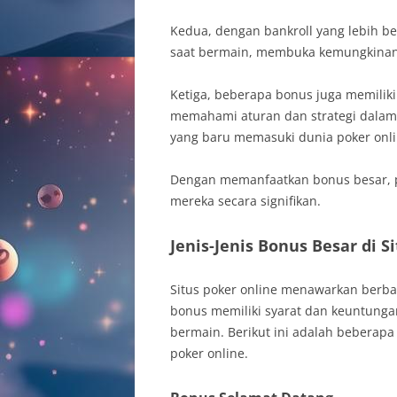
Kedua, dengan bankroll yang lebih be
saat bermain, membuka kemungkinan
Ketiga, beberapa bonus juga memilik
memahami aturan dan strategi dalam 
yang baru memasuki dunia poker onli
Dengan memanfaatkan bonus besar, 
mereka secara signifikan.
Jenis-Jenis Bonus Besar di S
Situs poker online menawarkan berba
bonus memiliki syarat dan keuntunga
bermain. Berikut ini adalah beberap
poker online.