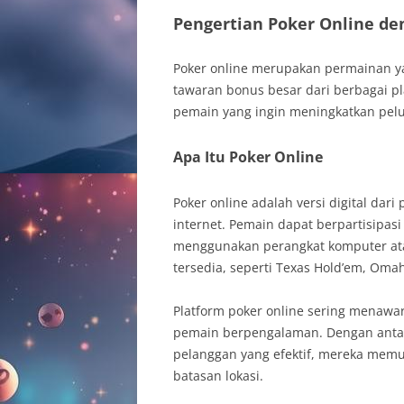
Pengertian Poker Online de
Poker online merupakan permainan y
tawaran bonus besar dari berbagai pla
pemain yang ingin meningkatkan pel
Apa Itu Poker Online
Poker online adalah versi digital dar
internet. Pemain dapat berpartisipas
menggunakan perangkat komputer ata
tersedia, seperti Texas Hold’em, Oma
Platform poker online sering menawa
pemain berpengalaman. Dengan ant
pelanggan yang efektif, mereka mem
batasan lokasi.