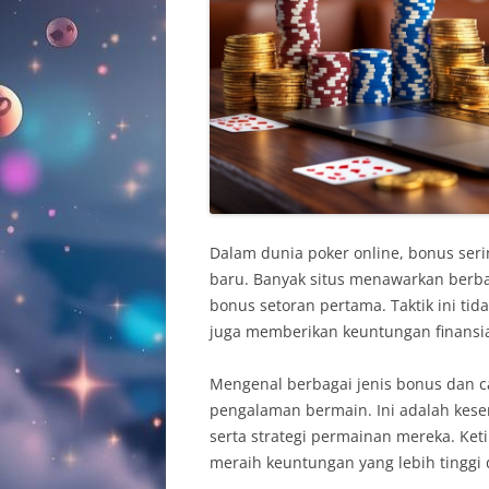
Dalam dunia poker online, bonus seri
baru. Banyak situs menawarkan berba
bonus setoran pertama. Taktik ini ti
juga memberikan keuntungan finansial
Mengenal berbagai jenis bonus dan 
pengalaman bermain. Ini adalah ke
serta strategi permainan mereka. Ket
meraih keuntungan yang lebih tinggi 