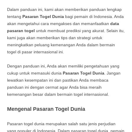
Dalam panduan ini, kami akan memberikan panduan lengkap
tentang
Pasaran Togel Dunia
bagi pemain di Indonesia. Anda
akan mengetahui cara mengakses dan memanfaatkan
data
pasaran togel
untuk membuat prediksi yang akurat. Selain itu,
kami juga akan memberikan tips dan strategi untuk
meningkatkan peluang kemenangan Anda dalam bermain
togel di pasar internasional ini.
Dengan panduan ini, Anda akan memiliki pengetahuan yang
cukup untuk memasuki dunia
Pasaran Togel Dunia
. Jangan
lewatkan kesempatan ini dan pastikan Anda membaca
panduan ini dengan cermat agar Anda bisa meraih
kemenangan besar dalam bermain togel internasional.
Mengenal Pasaran Togel Dunia
Pasaran togel dunia merupakan salah satu jenis perjudian
yang populer di Indonesia. Dalam pasaran togel dunia, pemain