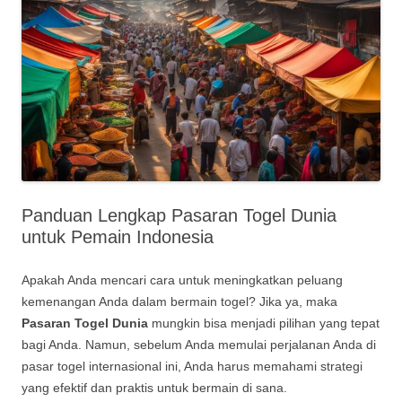
Panduan Lengkap Pasaran Togel Dunia
untuk Pemain Indonesia
Apakah Anda mencari cara untuk meningkatkan peluang
kemenangan Anda dalam bermain togel? Jika ya, maka
Pasaran Togel Dunia
mungkin bisa menjadi pilihan yang tepat
bagi Anda. Namun, sebelum Anda memulai perjalanan Anda di
pasar togel internasional ini, Anda harus memahami strategi
yang efektif dan praktis untuk bermain di sana.