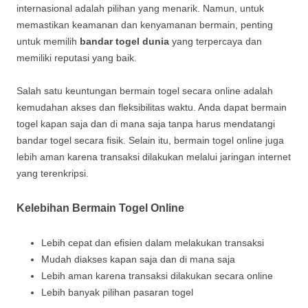
internasional adalah pilihan yang menarik. Namun, untuk
memastikan keamanan dan kenyamanan bermain, penting
untuk memilih
bandar togel dunia
yang terpercaya dan
memiliki reputasi yang baik.
Salah satu keuntungan bermain togel secara online adalah
kemudahan akses dan fleksibilitas waktu. Anda dapat bermain
togel kapan saja dan di mana saja tanpa harus mendatangi
bandar togel secara fisik. Selain itu, bermain togel online juga
lebih aman karena transaksi dilakukan melalui jaringan internet
yang terenkripsi.
Kelebihan Bermain Togel Online
Lebih cepat dan efisien dalam melakukan transaksi
Mudah diakses kapan saja dan di mana saja
Lebih aman karena transaksi dilakukan secara online
Lebih banyak pilihan pasaran togel