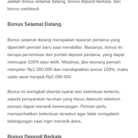
adalah bonus selamat datang, bonus deposit berkala, dan
bonus cashback.
Bonus Selamat Datang
Bonus selamat datang merupakan tawaran pertama yang
diperoleh pemain baru saat mendaftar. Biasanya, bonus ini
berupa persentase dari jumlah deposit pertama, yang dapat
mencapai 100% atau lebih. Misalnya, jika seorang pemain
menyetor Rp1.000.000 dan mendapatkan bonus 100%, maka
saldo awal menjadi Rp2.000.000.
Bonus ini seringkali disertai syarat dan ketentuan tertentu,
seperti persyaratan taruhan yang harus dipenuhi sebelum
pemain dapat menarik kemenangan. Pemain perlu
memperhatikan ketentuan tersebut agar tidak mengalami
kebingungan saat ingin menarik dana.
Bonus Deposit Berkala