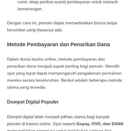
rumit, tetap periksa syarat pembayaran untuk menarik
kemenangan.
Dengan cara ini, pemain dapat memanfaatkan bonus tanpa
kerumitan yang biasanya ada.
Metode Pembayaran dan Penarikan Dana
Dalam dunia kasino online, metode pembayaran dan
penarikan dana menjadi aspek penting bagi pemain. Memilih
opsi yang tepat dapat mempengaruhi pengalaman permainan
mereka secara keseluruhan. Berikut adalah beberapa metode
utama yang tersedia.
Dompet Digital Populer
Dompet digital telah menjadi pilihan utama bagi banyak
pemain di kasino online. Opsi seperti
Gopay, OVO, dan DANA
memungkinkan pengguna untuk melakukan setoran dan