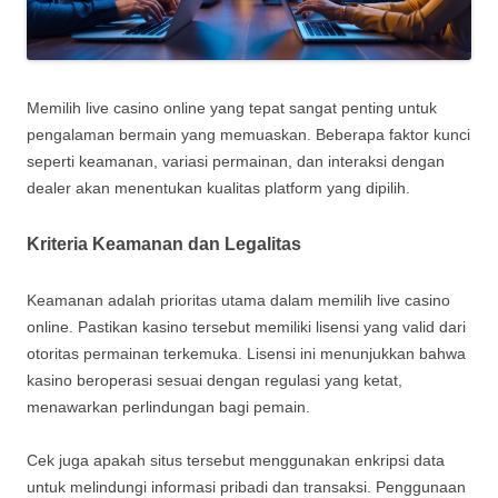
Memilih live casino online yang tepat sangat penting untuk
pengalaman bermain yang memuaskan. Beberapa faktor kunci
seperti keamanan, variasi permainan, dan interaksi dengan
dealer akan menentukan kualitas platform yang dipilih.
Kriteria Keamanan dan Legalitas
Keamanan adalah prioritas utama dalam memilih live casino
online. Pastikan kasino tersebut memiliki lisensi yang valid dari
otoritas permainan terkemuka. Lisensi ini menunjukkan bahwa
kasino beroperasi sesuai dengan regulasi yang ketat,
menawarkan perlindungan bagi pemain.
Cek juga apakah situs tersebut menggunakan enkripsi data
untuk melindungi informasi pribadi dan transaksi. Penggunaan