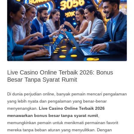
Live Casino Online Terbaik 2026: Bonus
Besar Tanpa Syarat Rumit
Di dunia perjudian online, banyak pemain mencari pengalaman
yang lebih nyata dan pengalaman yang benar-benar
menyenangkan.
Live Casino Online Terbaik 2026
menawarkan bonus besar tanpa syarat rumit
,
memungkinkan pemain untuk menikmati permainan favorit
mereka tanpa beban aturan yang menyulitkan. Dengan