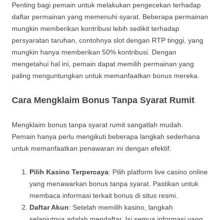
Penting bagi pemain untuk melakukan pengecekan terhadap
daftar permainan yang memenuhi syarat. Beberapa permainan
mungkin memberikan kontribusi lebih sedikit terhadap
persyaratan taruhan, contohnya slot dengan RTP tinggi, yang
mungkin hanya memberikan 50% kontribusi. Dengan
mengetahui hal ini, pemain dapat memilih permainan yang
paling menguntungkan untuk memanfaatkan bonus mereka.
Cara Mengklaim Bonus Tanpa Syarat Rumit
Mengklaim bonus tanpa syarat rumit sangatlah mudah.
Pemain hanya perlu mengikuti beberapa langkah sederhana
untuk memanfaatkan penawaran ini dengan efektif.
Pilih Kasino Terpercaya
: Pilih platform live casino online
yang menawarkan bonus tanpa syarat. Pastikan untuk
membaca informasi terkait bonus di situs resmi.
Daftar Akun
: Setelah memilih kasino, langkah
selanjutnya adalah mendaftar. Isi semua informasi yang