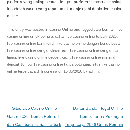
platform yang paling sesuai dengan preferensi masing-masing.
Ini adalah waktu yang tepat untuk menjelajahi dunia live casino
online.
This entry was posted in
Casino Online
and tagged
cara bermain live
casino online untuk pemula
,
daftar live casino online terbaik 2026
,
live casino online bank lokal
,
live casino online dengan bonus besar
,
live casino online dengan dealer asli
,
live casino online dengan rtp
tinggi
,
live casino online deposit kecil
,
live casino online minimal
deposit 10 ribu
,
live casino online tanpa potongan
,
situs live casino
online terpercaya di Indonesia
on
16/05/2026
by
admin
.
Post
←
Situs Live Casino Online
Daftar Bandar Togel Online
navigation
Gacor 2026: Bonus Referral
Bonus Tanpa Potongan
dan Cashback Harian Terbaik
Terpercaya 2026 Untuk Pemain