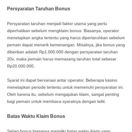
Persyaratan Taruhan Bonus
Persyaratan taruhan menjadi faktor utama yang perlu
diperhatikan sebelum mengklaim bonus. Biasanya, operator
menetapkan angka tertentu yang harus dipertaruhkan sebelum
pemain dapat menarik kemenangan. Misalnya, jika bonus yang
diberikan adalah Rp1.000.000 dengan persyaratan taruhan
20x, maka pemain harus memasang taruhan total sebesar
Rp20.000.000.
Syarat ini dapat bervariasi antar operator. Beberapa kasino
menetapkan periode tertentu untuk memenuhi persyaratan ini.
Oleh karena itu, sebelum mengajukan klaim, sangat penting
bagi pemain untuk membaca syaratnya dengan teliti.
Batas Waktu Klaim Bonus
Setiap bonus biasanya memiliki batas waktu klaim yang