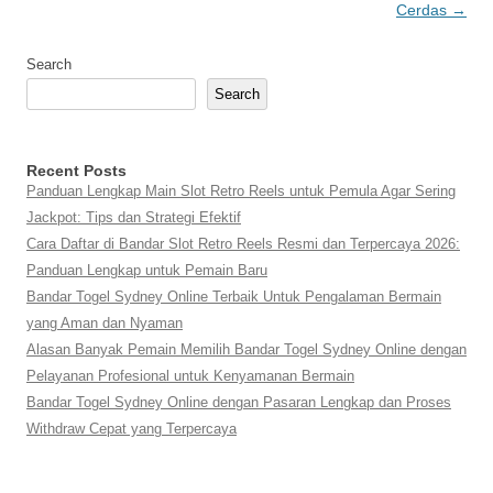
Cerdas
→
Search
Search
Recent Posts
Panduan Lengkap Main Slot Retro Reels untuk Pemula Agar Sering
Jackpot: Tips dan Strategi Efektif
Cara Daftar di Bandar Slot Retro Reels Resmi dan Terpercaya 2026:
Panduan Lengkap untuk Pemain Baru
Bandar Togel Sydney Online Terbaik Untuk Pengalaman Bermain
yang Aman dan Nyaman
Alasan Banyak Pemain Memilih Bandar Togel Sydney Online dengan
Pelayanan Profesional untuk Kenyamanan Bermain
Bandar Togel Sydney Online dengan Pasaran Lengkap dan Proses
Withdraw Cepat yang Terpercaya