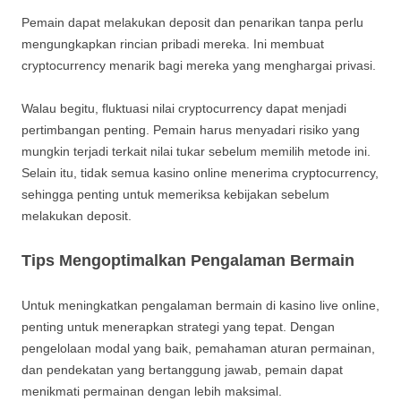
Pemain dapat melakukan deposit dan penarikan tanpa perlu
mengungkapkan rincian pribadi mereka. Ini membuat
cryptocurrency menarik bagi mereka yang menghargai privasi.
Walau begitu, fluktuasi nilai cryptocurrency dapat menjadi
pertimbangan penting. Pemain harus menyadari risiko yang
mungkin terjadi terkait nilai tukar sebelum memilih metode ini.
Selain itu, tidak semua kasino online menerima cryptocurrency,
sehingga penting untuk memeriksa kebijakan sebelum
melakukan deposit.
Tips Mengoptimalkan Pengalaman Bermain
Untuk meningkatkan pengalaman bermain di kasino live online,
penting untuk menerapkan strategi yang tepat. Dengan
pengelolaan modal yang baik, pemahaman aturan permainan,
dan pendekatan yang bertanggung jawab, pemain dapat
menikmati permainan dengan lebih maksimal.