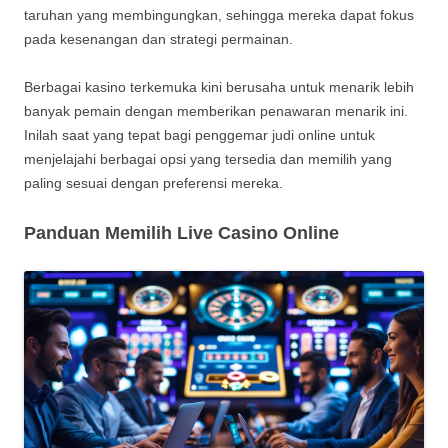
taruhan yang membingungkan, sehingga mereka dapat fokus
pada kesenangan dan strategi permainan.
Berbagai kasino terkemuka kini berusaha untuk menarik lebih
banyak pemain dengan memberikan penawaran menarik ini.
Inilah saat yang tepat bagi penggemar judi online untuk
menjelajahi berbagai opsi yang tersedia dan memilih yang
paling sesuai dengan preferensi mereka.
Panduan Memilih Live Casino Online