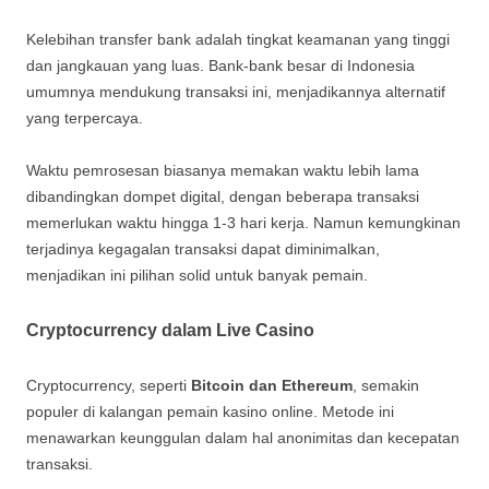
Kelebihan transfer bank adalah tingkat keamanan yang tinggi
dan jangkauan yang luas. Bank-bank besar di Indonesia
umumnya mendukung transaksi ini, menjadikannya alternatif
yang terpercaya.
Waktu pemrosesan biasanya memakan waktu lebih lama
dibandingkan dompet digital, dengan beberapa transaksi
memerlukan waktu hingga 1-3 hari kerja. Namun kemungkinan
terjadinya kegagalan transaksi dapat diminimalkan,
menjadikan ini pilihan solid untuk banyak pemain.
Cryptocurrency dalam Live Casino
Cryptocurrency, seperti
Bitcoin dan Ethereum
, semakin
populer di kalangan pemain kasino online. Metode ini
menawarkan keunggulan dalam hal anonimitas dan kecepatan
transaksi.