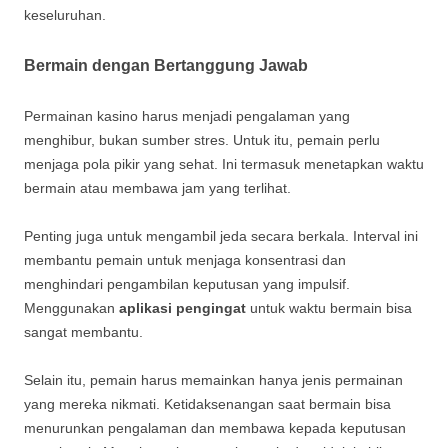
keseluruhan.
Bermain dengan Bertanggung Jawab
Permainan kasino harus menjadi pengalaman yang
menghibur, bukan sumber stres. Untuk itu, pemain perlu
menjaga pola pikir yang sehat. Ini termasuk menetapkan waktu
bermain atau membawa jam yang terlihat.
Penting juga untuk mengambil jeda secara berkala. Interval ini
membantu pemain untuk menjaga konsentrasi dan
menghindari pengambilan keputusan yang impulsif.
Menggunakan
aplikasi pengingat
untuk waktu bermain bisa
sangat membantu.
Selain itu, pemain harus memainkan hanya jenis permainan
yang mereka nikmati. Ketidaksenangan saat bermain bisa
menurunkan pengalaman dan membawa kepada keputusan