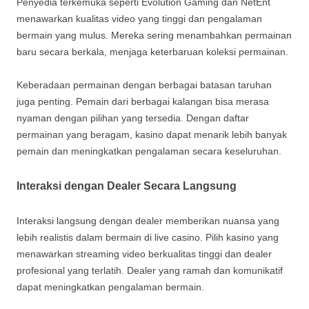
Penyedia terkemuka seperti Evolution Gaming dan NetEnt
menawarkan kualitas video yang tinggi dan pengalaman
bermain yang mulus. Mereka sering menambahkan permainan
baru secara berkala, menjaga keterbaruan koleksi permainan.
Keberadaan permainan dengan berbagai batasan taruhan
juga penting. Pemain dari berbagai kalangan bisa merasa
nyaman dengan pilihan yang tersedia. Dengan daftar
permainan yang beragam, kasino dapat menarik lebih banyak
pemain dan meningkatkan pengalaman secara keseluruhan.
Interaksi dengan Dealer Secara Langsung
Interaksi langsung dengan dealer memberikan nuansa yang
lebih realistis dalam bermain di live casino. Pilih kasino yang
menawarkan streaming video berkualitas tinggi dan dealer
profesional yang terlatih. Dealer yang ramah dan komunikatif
dapat meningkatkan pengalaman bermain.