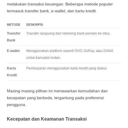
melakukan transaksi keuangan. Beberapa metode populer
termasuk transfer bank, e-wallet, dan kartu kredit.
METODE
DESKRIPSI
Transfer
Transfer langsung dari rekening bank pemain ke situs.
Bank
E-wallet
Menggunakan platform seperti OVO, GoPay, atau DANA
untuk transaksi instan.
Kartu
Pembayaran menggunakan kartu kredit yang diakui.
Kredit
Masing-masing pilihan ini menawarkan kemudahan dan
kecepatan yang berbeda, tergantung pada preferensi
pengguna.
Kecepatan dan Keamanan Transaksi