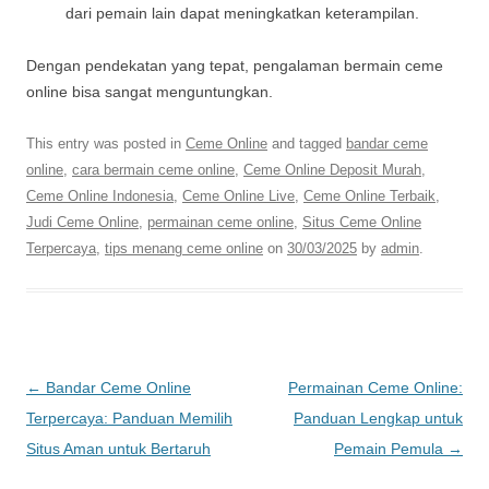
dari pemain lain dapat meningkatkan keterampilan.
Dengan pendekatan yang tepat, pengalaman bermain ceme
online bisa sangat menguntungkan.
This entry was posted in
Ceme Online
and tagged
bandar ceme
online
,
cara bermain ceme online
,
Ceme Online Deposit Murah
,
Ceme Online Indonesia
,
Ceme Online Live
,
Ceme Online Terbaik
,
Judi Ceme Online
,
permainan ceme online
,
Situs Ceme Online
Terpercaya
,
tips menang ceme online
on
30/03/2025
by
admin
.
Post
←
Bandar Ceme Online
Permainan Ceme Online:
navigation
Terpercaya: Panduan Memilih
Panduan Lengkap untuk
Situs Aman untuk Bertaruh
Pemain Pemula
→