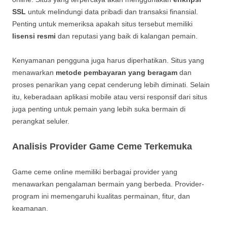
SSL
untuk melindungi data pribadi dan transaksi finansial.
Penting untuk memeriksa apakah situs tersebut memiliki
lisensi resmi
dan reputasi yang baik di kalangan pemain.
Kenyamanan pengguna juga harus diperhatikan. Situs yang
menawarkan
metode pembayaran yang beragam
dan
proses penarikan yang cepat cenderung lebih diminati. Selain
itu, keberadaan aplikasi mobile atau versi responsif dari situs
juga penting untuk pemain yang lebih suka bermain di
perangkat seluler.
Analisis Provider Game Ceme Terkemuka
Game ceme online memiliki berbagai provider yang
menawarkan pengalaman bermain yang berbeda. Provider-
program ini memengaruhi kualitas permainan, fitur, dan
keamanan.