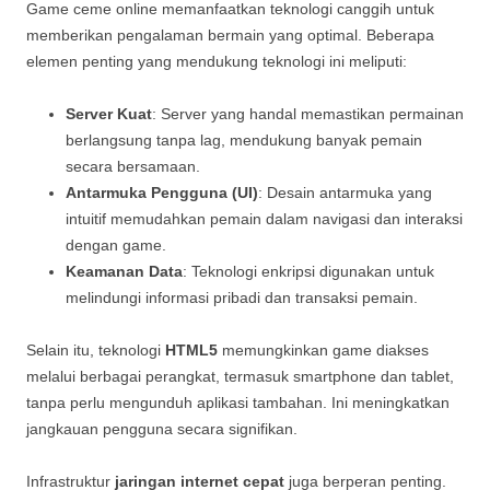
Game ceme online memanfaatkan teknologi canggih untuk
memberikan pengalaman bermain yang optimal. Beberapa
elemen penting yang mendukung teknologi ini meliputi:
Server Kuat
: Server yang handal memastikan permainan
berlangsung tanpa lag, mendukung banyak pemain
secara bersamaan.
Antarmuka Pengguna (UI)
: Desain antarmuka yang
intuitif memudahkan pemain dalam navigasi dan interaksi
dengan game.
Keamanan Data
: Teknologi enkripsi digunakan untuk
melindungi informasi pribadi dan transaksi pemain.
Selain itu, teknologi
HTML5
memungkinkan game diakses
melalui berbagai perangkat, termasuk smartphone dan tablet,
tanpa perlu mengunduh aplikasi tambahan. Ini meningkatkan
jangkauan pengguna secara signifikan.
Infrastruktur
jaringan internet cepat
juga berperan penting.