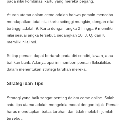
pada nilai kombinasi kartu yang mereka pegang.
Aturan utama dalam ceme adalah bahwa pemain mencoba
mendapatkan total nilai kartu setinggi mungkin, dengan nilai
tertinggi adalah 9. Kartu dengan angka 2 hingga 9 memiliki
nilai sesuai angka tersebut, sedangkan 10, J, Q, dan K
memiliki nilai nol.
Setiap pemain dapat bertaruh pada diri sendiri, lawan, atau
bahkan bank. Adanya opsi ini memberi pemain fleksibilitas
dalam menentukan strategi taruhan mereka.
Strategi dan Tips
Strategi yang baik sangat penting dalam ceme online. Salah
satu tips utama adalah mengelola modal dengan bijak. Pemain
harus menetapkan batas taruhan dan tidak melebihi jumlah
tersebut.