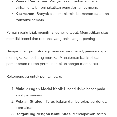
Variasi Permainan
: Menyediakan berbagai macam
pilihan untuk meningkatkan pengalaman bermain.
Keamanan
: Banyak situs menjamin keamanan data dan
transaksi pemain.
Pemain perlu bijak memilih situs yang tepat. Memastikan situs
memiliki lisensi dan reputasi yang baik sangat penting.
Dengan mengikuti strategi bermain yang tepat, pemain dapat
meningkatkan peluang mereka. Manajemen bankroll dan
pemahaman aturan permainan akan sangat membantu.
Rekomendasi untuk pemain baru:
Mulai dengan Modal Kecil
: Hindari risiko besar pada
awal permainan.
Pelajari Strategi
: Terus belajar dan beradaptasi dengan
permainan.
Bergabung dengan Komunitas
: Mendapatkan saran