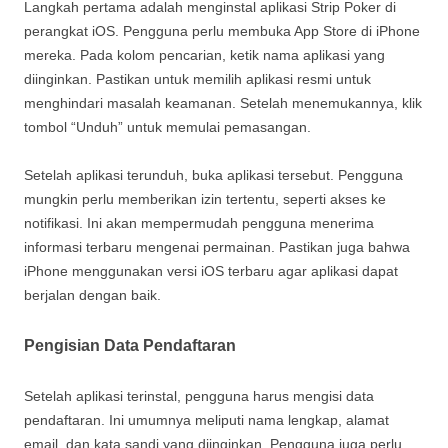
Langkah pertama adalah menginstal aplikasi Strip Poker di
perangkat iOS. Pengguna perlu membuka App Store di iPhone
mereka. Pada kolom pencarian, ketik nama aplikasi yang
diinginkan. Pastikan untuk memilih aplikasi resmi untuk
menghindari masalah keamanan. Setelah menemukannya, klik
tombol “Unduh” untuk memulai pemasangan.
Setelah aplikasi terunduh, buka aplikasi tersebut. Pengguna
mungkin perlu memberikan izin tertentu, seperti akses ke
notifikasi. Ini akan mempermudah pengguna menerima
informasi terbaru mengenai permainan. Pastikan juga bahwa
iPhone menggunakan versi iOS terbaru agar aplikasi dapat
berjalan dengan baik.
Pengisian Data Pendaftaran
Setelah aplikasi terinstal, pengguna harus mengisi data
pendaftaran. Ini umumnya meliputi nama lengkap, alamat
email, dan kata sandi yang diinginkan. Pengguna juga perlu