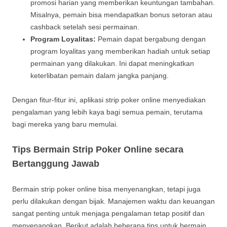
promosi harian yang memberikan keuntungan tambahan.
Misalnya, pemain bisa mendapatkan bonus setoran atau
cashback setelah sesi permainan.
Program Loyalitas:
Pemain dapat bergabung dengan
program loyalitas yang memberikan hadiah untuk setiap
permainan yang dilakukan. Ini dapat meningkatkan
keterlibatan pemain dalam jangka panjang.
Dengan fitur-fitur ini, aplikasi strip poker online menyediakan
pengalaman yang lebih kaya bagi semua pemain, terutama
bagi mereka yang baru memulai.
Tips Bermain Strip Poker Online secara
Bertanggung Jawab
Bermain strip poker online bisa menyenangkan, tetapi juga
perlu dilakukan dengan bijak. Manajemen waktu dan keuangan
sangat penting untuk menjaga pengalaman tetap positif dan
menyenangkan. Berikut adalah beberapa tips untuk bermain