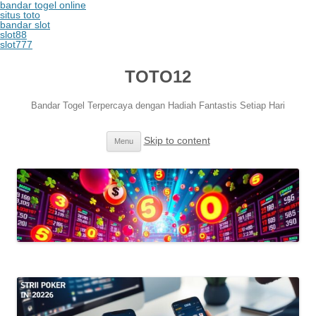
bandar togel online
situs toto
bandar slot
slot88
slot777
TOTO12
Bandar Togel Terpercaya dengan Hadiah Fantastis Setiap Hari
Skip to content
Menu