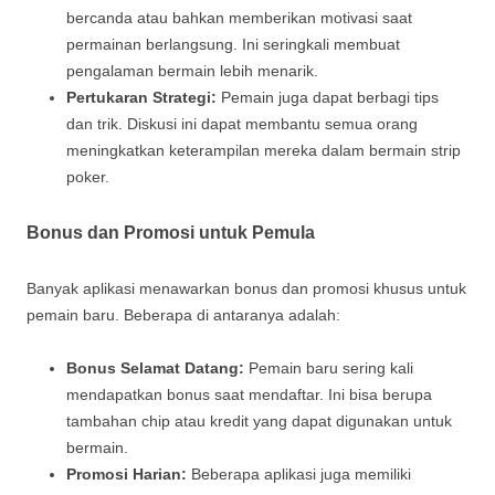
bercanda atau bahkan memberikan motivasi saat
permainan berlangsung. Ini seringkali membuat
pengalaman bermain lebih menarik.
Pertukaran Strategi:
Pemain juga dapat berbagi tips
dan trik. Diskusi ini dapat membantu semua orang
meningkatkan keterampilan mereka dalam bermain strip
poker.
Bonus dan Promosi untuk Pemula
Banyak aplikasi menawarkan bonus dan promosi khusus untuk
pemain baru. Beberapa di antaranya adalah:
Bonus Selamat Datang:
Pemain baru sering kali
mendapatkan bonus saat mendaftar. Ini bisa berupa
tambahan chip atau kredit yang dapat digunakan untuk
bermain.
Promosi Harian:
Beberapa aplikasi juga memiliki