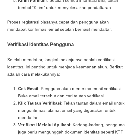
Kirim Formulir
: Setelah semua informasi diisi, tekan
tombol “Kirim” untuk menyelesaikan pendaftaran.
Proses registrasi biasanya cepat dan pengguna akan
mendapat konfirmasi email setelah berhasil mendaftar.
Verifikasi Identitas Pengguna
Setelah mendaftar, langkah selanjutnya adalah verifikasi
identitas. Ini penting untuk menjaga keamanan akun. Berikut
adalah cara melakukannya:
Cek Email
: Pengguna akan menerima email verifikasi.
Buka email tersebut dan cari tautan verifikasi.
Klik Tautan Verifikasi
: Tekan tautan dalam email untuk
mengonfirmasi alamat email yang digunakan untuk
mendaftar.
Verifikasi Melalui Aplikasi
: Kadang-kadang, pengguna
juga perlu mengunggah dokumen identitas seperti KTP