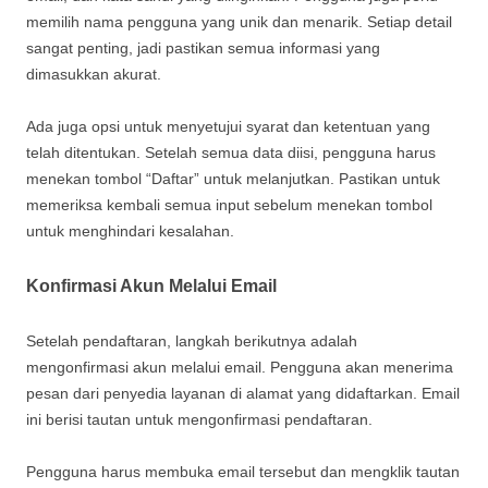
memilih nama pengguna yang unik dan menarik. Setiap detail
sangat penting, jadi pastikan semua informasi yang
dimasukkan akurat.
Ada juga opsi untuk menyetujui syarat dan ketentuan yang
telah ditentukan. Setelah semua data diisi, pengguna harus
menekan tombol “Daftar” untuk melanjutkan. Pastikan untuk
memeriksa kembali semua input sebelum menekan tombol
untuk menghindari kesalahan.
Konfirmasi Akun Melalui Email
Setelah pendaftaran, langkah berikutnya adalah
mengonfirmasi akun melalui email. Pengguna akan menerima
pesan dari penyedia layanan di alamat yang didaftarkan. Email
ini berisi tautan untuk mengonfirmasi pendaftaran.
Pengguna harus membuka email tersebut dan mengklik tautan