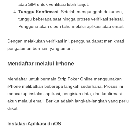
atau SIM untuk verifikasi lebih lanjut.
Tunggu Konfirmasi
: Setelah mengunggah dokumen,
tunggu beberapa saat hingga proses verifikasi selesai.
Pengguna akan diberi tahu melalui aplikasi atau email.
Dengan melakukan verifikasi ini, pengguna dapat menikmati
pengalaman bermain yang aman.
Mendaftar melalui iPhone
Mendaftar untuk bermain Strip Poker Online menggunakan
iPhone melibatkan beberapa langkah sederhana. Proses ini
mencakup instalasi aplikasi, pengisian data, dan konfirmasi
akun melalui email. Berikut adalah langkah-langkah yang perlu
diikuti.
Instalasi Aplikasi di iOS