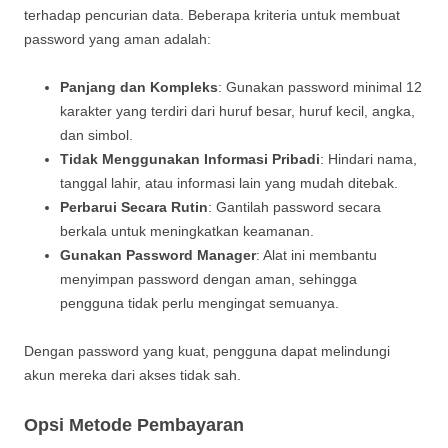
terhadap pencurian data. Beberapa kriteria untuk membuat
password yang aman adalah:
Panjang dan Kompleks
: Gunakan password minimal 12
karakter yang terdiri dari huruf besar, huruf kecil, angka,
dan simbol.
Tidak Menggunakan Informasi Pribadi
: Hindari nama,
tanggal lahir, atau informasi lain yang mudah ditebak.
Perbarui Secara Rutin
: Gantilah password secara
berkala untuk meningkatkan keamanan.
Gunakan Password Manager
: Alat ini membantu
menyimpan password dengan aman, sehingga
pengguna tidak perlu mengingat semuanya.
Dengan password yang kuat, pengguna dapat melindungi
akun mereka dari akses tidak sah.
Opsi Metode Pembayaran