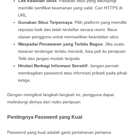
Cek Keaslian Situs
: Pastikan situs yang dikunjungi
memiliki sertifikat keamanan yang valid. Cari HTTPS di
URL.
Gunakan Situs Terpercaya
: Pilih platform yang memiliki
reputasi baik dan telah terdaftar secara resmi. Baca
ulasan pengguna untuk memastikan keandalan situs.
Waspadai Penawaran yang Terlalu Bagus
: Jika suatu
tawaran terdengar terlalu menarik, bisa jadi itu penipuan.
Teliti dan jangan mudah tergoda.
Hindari Berbagi Informasi Sensitif
: Jangan pernah
membagikan password atau informasi pribadi pada pihak
ketiga.
Dengan mengikuti langkah-langkah ini, pengguna dapat
melindungi dirinya dari risiko penipuan.
Pentingnya Password yang Kuat
Password yang kuat adalah garis pertahanan pertama