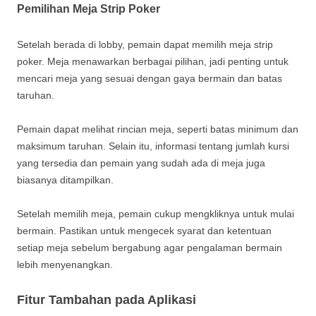
Pemilihan Meja Strip Poker
Setelah berada di lobby, pemain dapat memilih meja strip
poker. Meja menawarkan berbagai pilihan, jadi penting untuk
mencari meja yang sesuai dengan gaya bermain dan batas
taruhan.
Pemain dapat melihat rincian meja, seperti batas minimum dan
maksimum taruhan. Selain itu, informasi tentang jumlah kursi
yang tersedia dan pemain yang sudah ada di meja juga
biasanya ditampilkan.
Setelah memilih meja, pemain cukup mengkliknya untuk mulai
bermain. Pastikan untuk mengecek syarat dan ketentuan
setiap meja sebelum bergabung agar pengalaman bermain
lebih menyenangkan.
Fitur Tambahan pada Aplikasi