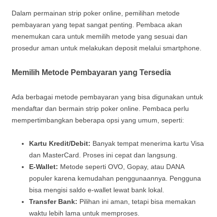
Dalam permainan strip poker online, pemilihan metode
pembayaran yang tepat sangat penting. Pembaca akan
menemukan cara untuk memilih metode yang sesuai dan
prosedur aman untuk melakukan deposit melalui smartphone.
Memilih Metode Pembayaran yang Tersedia
Ada berbagai metode pembayaran yang bisa digunakan untuk
mendaftar dan bermain strip poker online. Pembaca perlu
mempertimbangkan beberapa opsi yang umum, seperti:
Kartu Kredit/Debit:
Banyak tempat menerima kartu Visa
dan MasterCard. Proses ini cepat dan langsung.
E-Wallet:
Metode seperti OVO, Gopay, atau DANA
populer karena kemudahan penggunaannya. Pengguna
bisa mengisi saldo e-wallet lewat bank lokal.
Transfer Bank:
Pilihan ini aman, tetapi bisa memakan
waktu lebih lama untuk memproses.