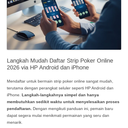
Langkah Mudah Daftar Strip Poker Online
2026 via HP Android dan iPhone
Mendaftar untuk bermain strip poker online sangat mudah,
terutama dengan perangkat seluler seperti HP Android dan
iPhone.
Langkah-langkahnya simpel dan hanya
membutuhkan sedikit waktu untuk menyelesaikan proses
pendaftaran.
Dengan mengikuti panduan ini, pemain baru
dapat segera mulai menikmati permainan yang seru dan
menarik.