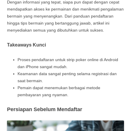
Dengan informasi yang tepat, siapa pun dapat dengan cepat
mendapatkan akses ke permainan dan menikmati pengalaman
bermain yang menyenangkan. Dari panduan pendaftaran
hingga tips bermain yang bertanggung jawab, artikel ini
menyediakan semua yang dibutuhkan untuk sukses.
Takeaways Kunci
Proses pendaftaran untuk strip poker online di Android
dan iPhone sangat mudah.
Keamanan data sangat penting selama registrasi dan
saat bermain.
Pemain dapat menemukan berbagai metode
pembayaran yang nyaman.
Persiapan Sebelum Mendaftar