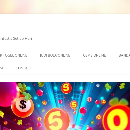
tastis Setiap Hari
Skip
to
R TOGEL ONLINE
JUDI BOLA ONLINE
CEME ONLINE
BANDA
content
AM
CONTACT