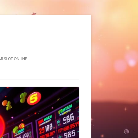
R SLOT ONLINE