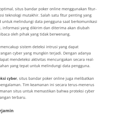
optimal, situs bandar poker online menggunakan fitur-
i teknologi mutakhir. Salah satu fitur penting yang
nd untuk melindungi data pengguna saat berkomunikasi
i, informasi yang dikirim dan diterima akan diubah
ibaca oleh pihak yang tidak berwenang.
ga mencakup sistem deteksi intrusi yang dapat
rangan cyber yang mungkin terjadi. Dengan adanya
 dapat mendeteksi aktivitas mencurigakan secara real-
ahan yang tepat untuk melindungi data pengguna.
ksi cyber
, situs bandar poker online juga melibatkan
pengalaman. Tim keamanan ini secara terus-menerus
anan situs untuk memastikan bahwa proteksi cyber
angan terbaru.
rjamin