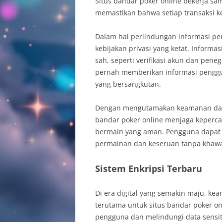
Situs bandar poker online bekerja s
memastikan bahwa setiap transaksi k
Dalam hal perlindungan informasi pen
kebijakan privasi yang ketat. Inform
sah, seperti verifikasi akun dan pene
pernah memberikan informasi penggun
yang bersangkutan.
Dengan mengutamakan keamanan data 
bandar poker online menjaga keper
bermain yang aman. Pengguna dapat 
permainan dan keseruan tanpa khawat
Sistem Enkripsi Terbaru
Di era digital yang semakin maju, ke
terutama untuk situs bandar poker 
pengguna dan melindungi data sensi