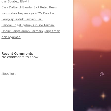
dan Strategi Efektif
Cara Daftar di Bandar Slot Retro Reels
Resmi dan Terpercaya 2026: Panduan
Lengkap untuk Pemain Baru
Bandar Togel Sydney Online Terbaik
Untuk Pengalaman Bermain yang Aman
dan Nyaman
Recent Comments
No comments to show.
Situs Toto