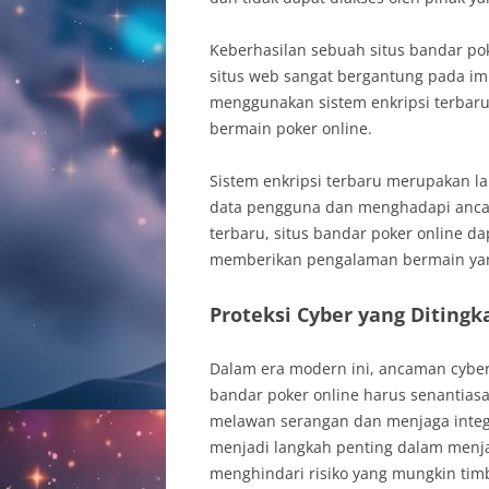
Keberhasilan sebuah situs bandar po
situs web sangat bergantung pada imp
menggunakan sistem enkripsi terbar
bermain poker online.
Sistem enkripsi terbaru merupakan l
data pengguna dan menghadapi anca
terbaru, situs bandar poker online 
memberikan pengalaman bermain ya
Proteksi Cyber yang Ditingk
Dalam era modern ini, ancaman cyber 
bandar poker online harus senanti
melawan serangan dan menjaga integ
menjadi langkah penting dalam menj
menghindari risiko yang mungkin tim