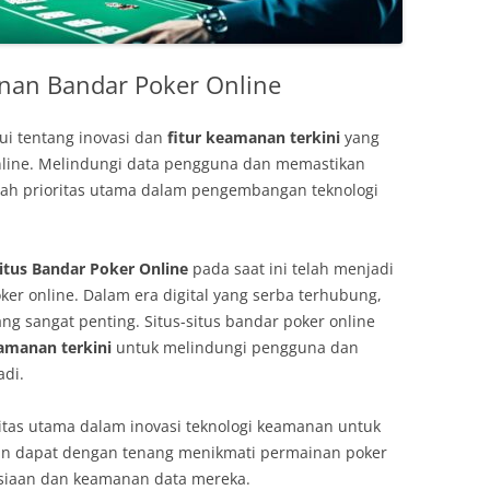
anan Bandar Poker Online
ui tentang inovasi dan
fitur keamanan terkini
yang
online. Melindungi data pengguna dan memastikan
h prioritas utama dalam pengembangan teknologi
itus Bandar Poker Online
pada saat ini telah menjadi
er online. Dalam era digital yang serba terhubung,
ng sangat penting. Situs-situs bandar poker online
eamanan terkini
untuk melindungi pengguna dan
di.
itas utama dalam inovasi teknologi keamanan untuk
ain dapat dengan tenang menikmati permainan poker
asiaan dan keamanan data mereka.