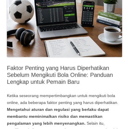
Faktor Penting yang Harus Diperhatikan
Sebelum Mengikuti Bola Online: Panduan
Lengkap untuk Pemain Baru
Ketika seseorang mempertimbangkan untuk mengikuti bola
online, ada beberapa faktor penting yang harus diperhatikan.
Mengetahui aturan dan regulasi yang berlaku dapat
membantu meminimalkan risiko dan memastikan
pengalaman yang lebih menyenangkan.
Selain itu,