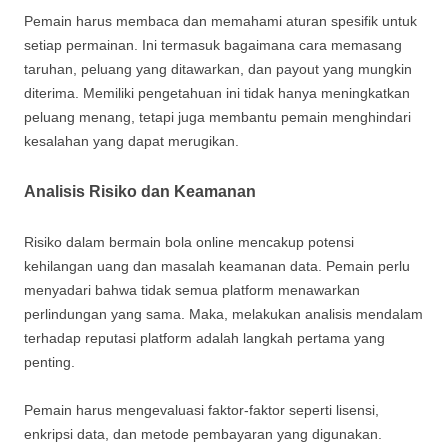
Pemain harus membaca dan memahami aturan spesifik untuk
setiap permainan. Ini termasuk bagaimana cara memasang
taruhan, peluang yang ditawarkan, dan payout yang mungkin
diterima. Memiliki pengetahuan ini tidak hanya meningkatkan
peluang menang, tetapi juga membantu pemain menghindari
kesalahan yang dapat merugikan.
Analisis Risiko dan Keamanan
Risiko dalam bermain bola online mencakup potensi
kehilangan uang dan masalah keamanan data. Pemain perlu
menyadari bahwa tidak semua platform menawarkan
perlindungan yang sama. Maka, melakukan analisis mendalam
terhadap reputasi platform adalah langkah pertama yang
penting.
Pemain harus mengevaluasi faktor-faktor seperti lisensi,
enkripsi data, dan metode pembayaran yang digunakan.