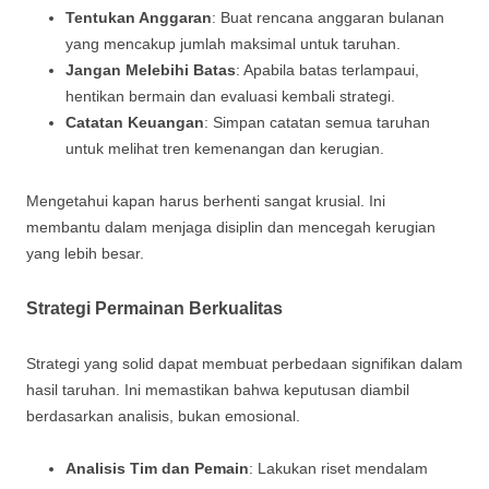
Tentukan Anggaran
: Buat rencana anggaran bulanan
yang mencakup jumlah maksimal untuk taruhan.
Jangan Melebihi Batas
: Apabila batas terlampaui,
hentikan bermain dan evaluasi kembali strategi.
Catatan Keuangan
: Simpan catatan semua taruhan
untuk melihat tren kemenangan dan kerugian.
Mengetahui kapan harus berhenti sangat krusial. Ini
membantu dalam menjaga disiplin dan mencegah kerugian
yang lebih besar.
Strategi Permainan Berkualitas
Strategi yang solid dapat membuat perbedaan signifikan dalam
hasil taruhan. Ini memastikan bahwa keputusan diambil
berdasarkan analisis, bukan emosional.
Analisis Tim dan Pemain
: Lakukan riset mendalam