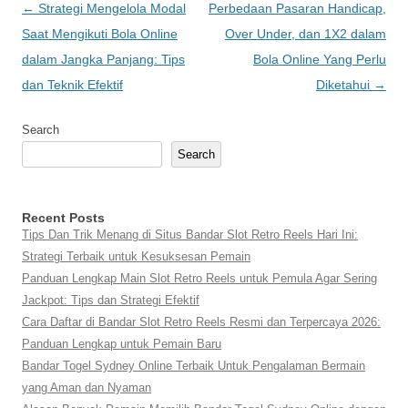
Post
←
Strategi Mengelola Modal
Perbedaan Pasaran Handicap,
navigation
Saat Mengikuti Bola Online
Over Under, dan 1X2 dalam
dalam Jangka Panjang: Tips
Bola Online Yang Perlu
dan Teknik Efektif
Diketahui
→
Search
Search
Recent Posts
Tips Dan Trik Menang di Situs Bandar Slot Retro Reels Hari Ini:
Strategi Terbaik untuk Kesuksesan Pemain
Panduan Lengkap Main Slot Retro Reels untuk Pemula Agar Sering
Jackpot: Tips dan Strategi Efektif
Cara Daftar di Bandar Slot Retro Reels Resmi dan Terpercaya 2026:
Panduan Lengkap untuk Pemain Baru
Bandar Togel Sydney Online Terbaik Untuk Pengalaman Bermain
yang Aman dan Nyaman