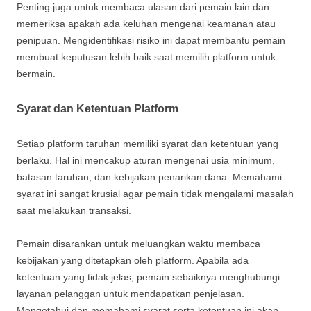
Penting juga untuk membaca ulasan dari pemain lain dan
memeriksa apakah ada keluhan mengenai keamanan atau
penipuan. Mengidentifikasi risiko ini dapat membantu pemain
membuat keputusan lebih baik saat memilih platform untuk
bermain.
Syarat dan Ketentuan Platform
Setiap platform taruhan memiliki syarat dan ketentuan yang
berlaku. Hal ini mencakup aturan mengenai usia minimum,
batasan taruhan, dan kebijakan penarikan dana. Memahami
syarat ini sangat krusial agar pemain tidak mengalami masalah
saat melakukan transaksi.
Pemain disarankan untuk meluangkan waktu membaca
kebijakan yang ditetapkan oleh platform. Apabila ada
ketentuan yang tidak jelas, pemain sebaiknya menghubungi
layanan pelanggan untuk mendapatkan penjelasan.
Mengetahui dan memahami syarat serta ketentuan ini akan