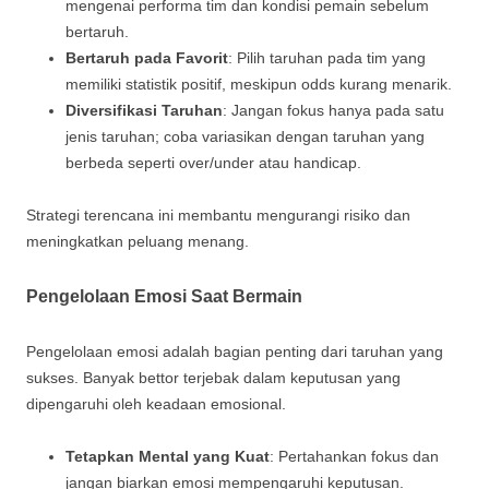
mengenai performa tim dan kondisi pemain sebelum
bertaruh.
Bertaruh pada Favorit
: Pilih taruhan pada tim yang
memiliki statistik positif, meskipun odds kurang menarik.
Diversifikasi Taruhan
: Jangan fokus hanya pada satu
jenis taruhan; coba variasikan dengan taruhan yang
berbeda seperti over/under atau handicap.
Strategi terencana ini membantu mengurangi risiko dan
meningkatkan peluang menang.
Pengelolaan Emosi Saat Bermain
Pengelolaan emosi adalah bagian penting dari taruhan yang
sukses. Banyak bettor terjebak dalam keputusan yang
dipengaruhi oleh keadaan emosional.
Tetapkan Mental yang Kuat
: Pertahankan fokus dan
jangan biarkan emosi mempengaruhi keputusan.