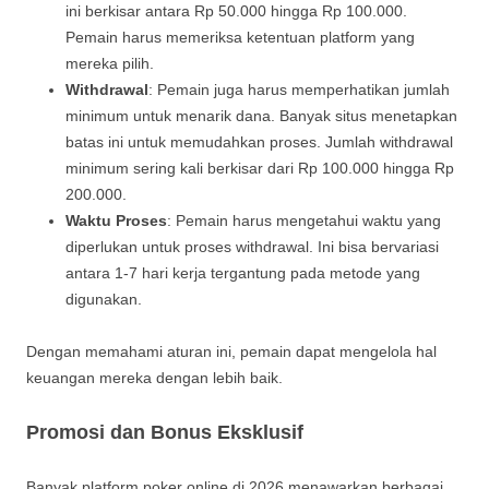
ini berkisar antara Rp 50.000 hingga Rp 100.000.
Pemain harus memeriksa ketentuan platform yang
mereka pilih.
Withdrawal
: Pemain juga harus memperhatikan jumlah
minimum untuk menarik dana. Banyak situs menetapkan
batas ini untuk memudahkan proses. Jumlah withdrawal
minimum sering kali berkisar dari Rp 100.000 hingga Rp
200.000.
Waktu Proses
: Pemain harus mengetahui waktu yang
diperlukan untuk proses withdrawal. Ini bisa bervariasi
antara 1-7 hari kerja tergantung pada metode yang
digunakan.
Dengan memahami aturan ini, pemain dapat mengelola hal
keuangan mereka dengan lebih baik.
Promosi dan Bonus Eksklusif
Banyak platform poker online di 2026 menawarkan berbagai