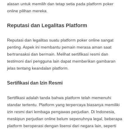
alasan untuk memilih dan tetap setia pada platform poker
online pilihan mereka.
Reputasi dan Legalitas Platform
Reputasi dan legalitas suatu platform poker online sangat
penting. Aspek ini membantu pemain merasa aman saat
bertransaksi dan bermain. Melihat sertifikasi resmi dan
testimoni dari pengguna lain dapat memberikan gambaran
jelas tentang keandalan platform.
Sertifikasi dan Izin Resmi
Sertifikasi adalah tanda bahwa platform telah memenuhi
standar tertentu. Platform yang terpercaya biasanya memiliki
izin resmi dari lembaga pengawas perjudian. Di Indonesia,
meskipun perjudian online belum sepenuhnya legal, beberapa
platform beroperasi dengan lisensi dari negara lain, seperti