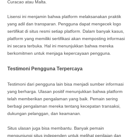
Curacao atau Malta.
Lisensi ini menjamin bahwa platform melaksanakan praktik
yang adil dan transparan. Pengguna dapat mengecek logo
sertifikat di situs resmi setiap platform. Dalam banyak kasus,
platform yang memiliki sertifikasi akan memposting informasi
ini secara terbuka. Hal ini menunjukkan bahwa mereka
berkomitmen untuk menjaga kepercayaan pengguna.
Testimoni Pengguna Terpercaya
Testimoni dari pengguna lain bisa menjadi sumber informasi
yang berharga. Ulasan positif menunjukkan bahwa platform
telah memberikan pengalaman yang baik. Pemain sering
berbagi pengalaman mereka tentang kecepatan transaksi,
dukungan pelanggan, dan keamanan.
Situs ulasan juga bisa membantu. Banyak pemain
mengunjungi situs independen untuk melihat penilaian dan