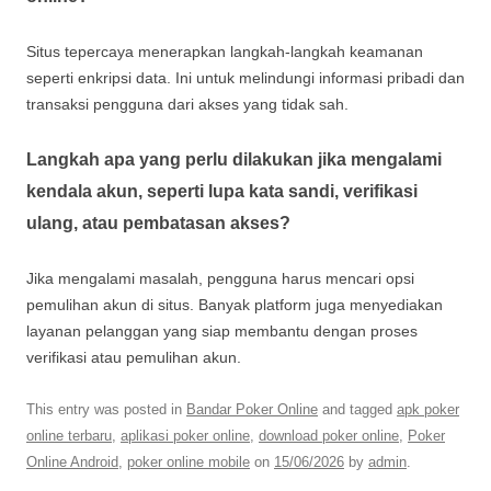
Situs tepercaya menerapkan langkah-langkah keamanan
seperti enkripsi data. Ini untuk melindungi informasi pribadi dan
transaksi pengguna dari akses yang tidak sah.
Langkah apa yang perlu dilakukan jika mengalami
kendala akun, seperti lupa kata sandi, verifikasi
ulang, atau pembatasan akses?
Jika mengalami masalah, pengguna harus mencari opsi
pemulihan akun di situs. Banyak platform juga menyediakan
layanan pelanggan yang siap membantu dengan proses
verifikasi atau pemulihan akun.
This entry was posted in
Bandar Poker Online
and tagged
apk poker
online terbaru
,
aplikasi poker online
,
download poker online
,
Poker
Online Android
,
poker online mobile
on
15/06/2026
by
admin
.