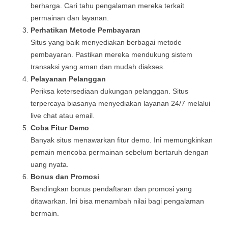
berharga. Cari tahu pengalaman mereka terkait
permainan dan layanan.
Perhatikan Metode Pembayaran
Situs yang baik menyediakan berbagai metode
pembayaran. Pastikan mereka mendukung sistem
transaksi yang aman dan mudah diakses.
Pelayanan Pelanggan
Periksa ketersediaan dukungan pelanggan. Situs
terpercaya biasanya menyediakan layanan 24/7 melalui
live chat atau email.
Coba Fitur Demo
Banyak situs menawarkan fitur demo. Ini memungkinkan
pemain mencoba permainan sebelum bertaruh dengan
uang nyata.
Bonus dan Promosi
Bandingkan bonus pendaftaran dan promosi yang
ditawarkan. Ini bisa menambah nilai bagi pengalaman
bermain.