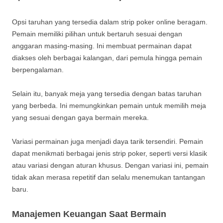
Opsi taruhan yang tersedia dalam strip poker online beragam.
Pemain memiliki pilihan untuk bertaruh sesuai dengan
anggaran masing-masing. Ini membuat permainan dapat
diakses oleh berbagai kalangan, dari pemula hingga pemain
berpengalaman.
Selain itu, banyak meja yang tersedia dengan batas taruhan
yang berbeda. Ini memungkinkan pemain untuk memilih meja
yang sesuai dengan gaya bermain mereka.
Variasi permainan juga menjadi daya tarik tersendiri. Pemain
dapat menikmati berbagai jenis strip poker, seperti versi klasik
atau variasi dengan aturan khusus. Dengan variasi ini, pemain
tidak akan merasa repetitif dan selalu menemukan tantangan
baru.
Manajemen Keuangan Saat Bermain