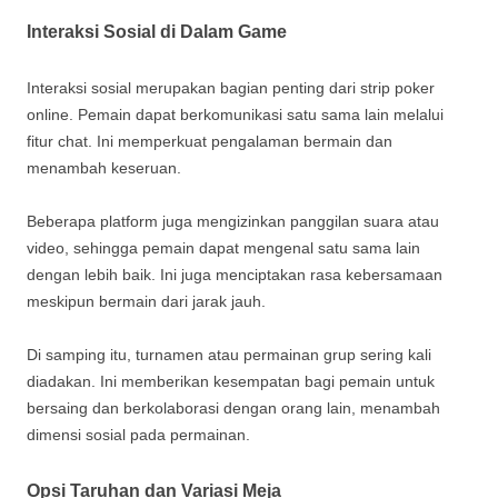
Interaksi Sosial di Dalam Game
Interaksi sosial merupakan bagian penting dari strip poker
online. Pemain dapat berkomunikasi satu sama lain melalui
fitur chat. Ini memperkuat pengalaman bermain dan
menambah keseruan.
Beberapa platform juga mengizinkan panggilan suara atau
video, sehingga pemain dapat mengenal satu sama lain
dengan lebih baik. Ini juga menciptakan rasa kebersamaan
meskipun bermain dari jarak jauh.
Di samping itu, turnamen atau permainan grup sering kali
diadakan. Ini memberikan kesempatan bagi pemain untuk
bersaing dan berkolaborasi dengan orang lain, menambah
dimensi sosial pada permainan.
Opsi Taruhan dan Variasi Meja