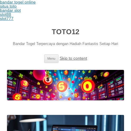
bandar togel online
situs toto
bandar slot
slot88
slot777
TOTO12
Bandar Togel Terpercaya dengan Hadiah Fantastis Setiap Hari
Skip to content
Menu