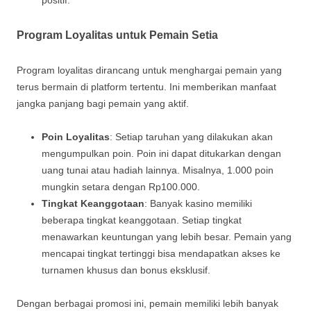
Program Loyalitas untuk Pemain Setia
Program loyalitas dirancang untuk menghargai pemain yang
terus bermain di platform tertentu. Ini memberikan manfaat
jangka panjang bagi pemain yang aktif.
Poin Loyalitas
: Setiap taruhan yang dilakukan akan
mengumpulkan poin. Poin ini dapat ditukarkan dengan
uang tunai atau hadiah lainnya. Misalnya, 1.000 poin
mungkin setara dengan Rp100.000.
Tingkat Keanggotaan
: Banyak kasino memiliki
beberapa tingkat keanggotaan. Setiap tingkat
menawarkan keuntungan yang lebih besar. Pemain yang
mencapai tingkat tertinggi bisa mendapatkan akses ke
turnamen khusus dan bonus eksklusif.
Dengan berbagai promosi ini, pemain memiliki lebih banyak