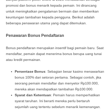
promosi dan bonus menarik kepada pemain. Ini dirancang
untuk meningkatkan pengalaman bermain dan memberikan
keuntungan tambahan kepada pengguna. Berikut adalah
beberapa penawaran utama yang dapat ditemukan.
Penawaran Bonus Pendaftaran
Bonus pendaftaran merupakan insentif bagi pemain baru. Saat
mendaftar, pemain dapat menerima bonus berupa uang tunai
atau kredit permainan.
Persentase Bonus
: Sebagian besar kasino menawarkan
bonus 100% dari setoran pertama. Sebagai contoh, jika
seorang pemain mendaftar dan menyetor Rp100.000,
mereka akan mendapatkan tambahan Rp100.000.
Syarat dan Ketentuan
: Pemain harus memperhatikan
syarat taruhan. Ini berarti mereka perlu bertaruh
sejumlah uang tertentu sebelum menarik kemenangan.