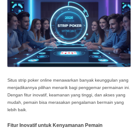
Situs strip poker online menawarkan banyak keunggulan yang
menjadikannya pilihan menarik bagi penggemar permainan ini.
Dengan fitur inovatif, keamanan yang tinggi, dan akses yang
mudah, pemain bisa merasakan pengalaman bermain yang
lebih baik.
Fitur Inovatif untuk Kenyamanan Pemain