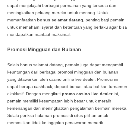
dapat menjelajahi berbagai permainan yang tersedia dan
meningkatkan peluang mereka untuk menang. Untuk
memanfaatkan
bonus selamat datang
, penting bagi pemain
untuk memahami syarat dan ketentuan yang berlaku agar bisa
mendapatkan manfaat maksimal.
Promosi Mingguan dan Bulanan
Selain bonus selamat datang, pemain juga dapat mengambil
keuntungan dari berbagai promosi mingguan dan bulanan
yang ditawarkan oleh casino online live dealer. Promosi ini
dapat berupa cashback, deposit bonus, atau bahkan turnamen
eksklusif. Dengan mengikuti
promo casino live dealer
ini,
pemain memiliki kesempatan lebih besar untuk meraih
kemenangan dan meningkatkan pengalaman bermain mereka.
Selalu periksa halaman promosi di situs pilihan untuk
memastikan tidak ketinggalan penawaran menarik.