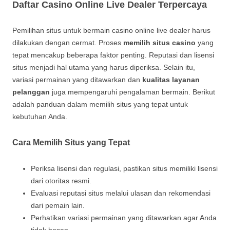
Daftar Casino Online Live Dealer Terpercaya
Pemilihan situs untuk bermain casino online live dealer harus
dilakukan dengan cermat. Proses
memilih situs casino
yang
tepat mencakup beberapa faktor penting. Reputasi dan lisensi
situs menjadi hal utama yang harus diperiksa. Selain itu,
variasi permainan yang ditawarkan dan
kualitas layanan
pelanggan
juga mempengaruhi pengalaman bermain. Berikut
adalah panduan dalam memilih situs yang tepat untuk
kebutuhan Anda.
Cara Memilih Situs yang Tepat
Periksa lisensi dan regulasi, pastikan situs memiliki lisensi
dari otoritas resmi.
Evaluasi reputasi situs melalui ulasan dan rekomendasi
dari pemain lain.
Perhatikan variasi permainan yang ditawarkan agar Anda
tidak bosan.