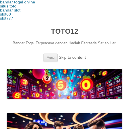
bandar togel online
situs toto
bandar slot
slot88
slot777
TOTO12
Bandar Togel Terpercaya dengan Hadiah Fantastis Setiap Hari
Skip to content
Menu