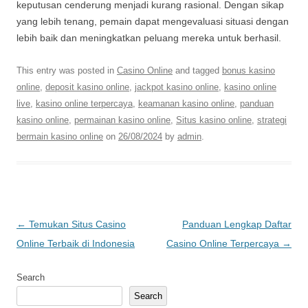
keputusan cenderung menjadi kurang rasional. Dengan sikap
yang lebih tenang, pemain dapat mengevaluasi situasi dengan
lebih baik dan meningkatkan peluang mereka untuk berhasil.
This entry was posted in
Casino Online
and tagged
bonus kasino
online
,
deposit kasino online
,
jackpot kasino online
,
kasino online
live
,
kasino online terpercaya
,
keamanan kasino online
,
panduan
kasino online
,
permainan kasino online
,
Situs kasino online
,
strategi
bermain kasino online
on
26/08/2024
by
admin
.
Post
←
Temukan Situs Casino
Panduan Lengkap Daftar
navigation
Online Terbaik di Indonesia
Casino Online Terpercaya
→
Search
Search