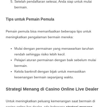
Setelah pendaftaran selesai, Anda siap untuk mulai
bermain.
Tips untuk Pemain Pemula
Pemain pemula bisa memanfaatkan beberapa tips untuk
meningkatkan pengalaman bermain mereka:
Mulai dengan permainan yang menawarkan taruhan
rendah sehingga risiko lebih kecil.
Pelajari aturan permainan dengan baik sebelum mulai
bermain.
Kelola bankroll dengan bijak untuk memastikan
kesenangan bermain sepanjang waktu.
Strategi Menang di Casino Online Live Dealer
Untuk meningkatkan peluang kemenangan saat bermain di
casino online live dealer, ada beberapa
strategi menang