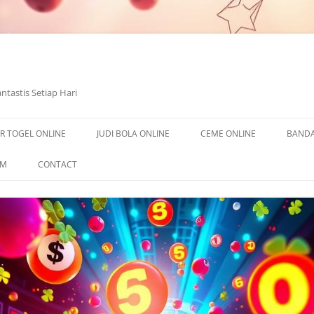
tastis Setiap Hari
Skip
to
R TOGEL ONLINE
JUDI BOLA ONLINE
CEME ONLINE
BANDA
content
AM
CONTACT