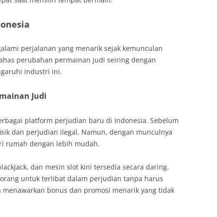
donesia
ngalami perjalanan yang menarik sejak kemunculan
ibahas perubahan permainan judi seiring dengan
ruhi industri ini.
rmainan Judi
rbagai platform perjudian baru di Indonesia. Sebelum
 fisik dan perjudian ilegal. Namun, dengan munculnya
ari rumah dengan lebih mudah.
lackjack, dan mesin slot kini tersedia secara daring.
orang untuk terlibat dalam perjudian tanpa harus
 juga menawarkan bonus dan promosi menarik yang tidak