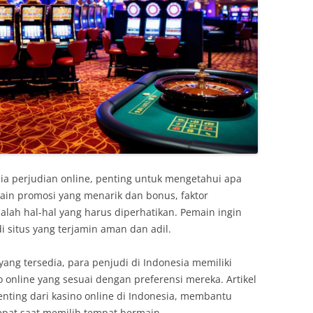
a perjudian online, penting untuk mengetahui apa
ain promosi yang menarik dan bonus, faktor
lah hal-hal yang harus diperhatikan. Pemain ingin
situs yang terjamin aman dan adil.
ng tersedia, para penjudi di Indonesia memiliki
nline yang sesuai dengan preferensi mereka. Artikel
nting dari kasino online di Indonesia, membantu
at saat memilih tempat bermain.