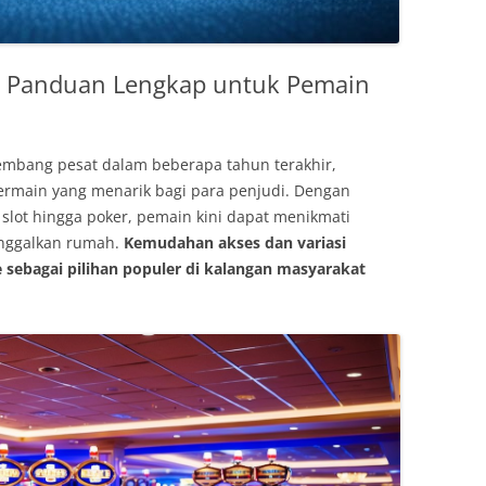
a: Panduan Lengkap untuk Pemain
kembang pesat dalam beberapa tahun terakhir,
main yang menarik bagi para penjudi. Dengan
 slot hingga poker, pemain kini dapat menikmati
inggalkan rumah.
Kemudahan akses dan variasi
 sebagai pilihan populer di kalangan masyarakat