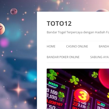
TOTO12
Bandar Togel Terpercaya dengan Hadiah Fan
HOME
CASINO ONLINE
BANDA
BANDAR POKER ONLINE
SABUNG AY