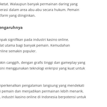
p ketat. Walaupun banyak permainan daring yang
perasi dalam area abu-abu secara hukum. Pemain
tform yang diinginkan.
Pengaruhnya
ak signifikan pada industri kasino online.
 alat utama bagi banyak pemain. Kemudahan
online semakin populer.
kin canggih, dengan grafis tinggi dan gameplay yang
e kini menggunakan teknologi enkripsi yang kuat untuk
emperkenalkan pengalaman langsung yang mendekati
aksi pemain dan menjadikan permainan lebih menarik.
industri kasino online di Indonesia berpotensi untuk