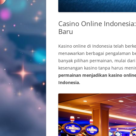
Casino Online Indonesi
Baru
Kasino online di Indonesia telah ber
menawarkan berbagai pengalaman ber
banyak pilihan permainan, mulai dari
kesenangan kasino tanpa harus men
permainan menjadikan kasino online
Indonesia.