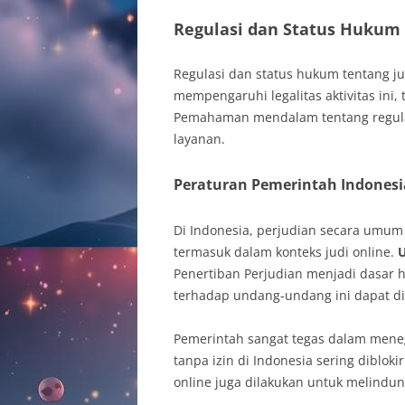
Regulasi dan Status Hukum
Regulasi dan status hukum tentang ju
mempengaruhi legalitas aktivitas ini
Pemahaman mendalam tentang regulas
layanan.
Peraturan Pemerintah Indonesi
Di Indonesia, perjudian secara umum
termasuk dalam konteks judi online.
Penertiban Perjudian menjadi dasar 
terhadap undang-undang ini dapat di
Pemerintah sangat tegas dalam menega
tanpa izin di Indonesia sering diblo
online juga dilakukan untuk melindun