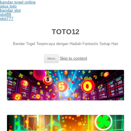
bandar togel online
situs toto
bandar slot
slot88
slot777
TOTO12
Bandar Togel Terpercaya dengan Hadiah Fantastis Setiap Hari
Skip to content
Menu