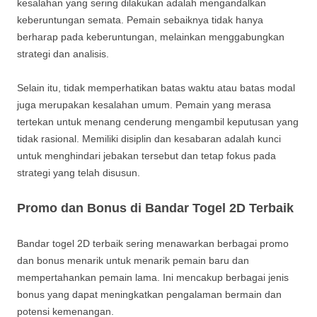
kesalahan yang sering dilakukan adalah mengandalkan
keberuntungan semata. Pemain sebaiknya tidak hanya
berharap pada keberuntungan, melainkan menggabungkan
strategi dan analisis.
Selain itu, tidak memperhatikan batas waktu atau batas modal
juga merupakan kesalahan umum. Pemain yang merasa
tertekan untuk menang cenderung mengambil keputusan yang
tidak rasional. Memiliki disiplin dan kesabaran adalah kunci
untuk menghindari jebakan tersebut dan tetap fokus pada
strategi yang telah disusun.
Promo dan Bonus di Bandar Togel 2D Terbaik
Bandar togel 2D terbaik sering menawarkan berbagai promo
dan bonus menarik untuk menarik pemain baru dan
mempertahankan pemain lama. Ini mencakup berbagai jenis
bonus yang dapat meningkatkan pengalaman bermain dan
potensi kemenangan.