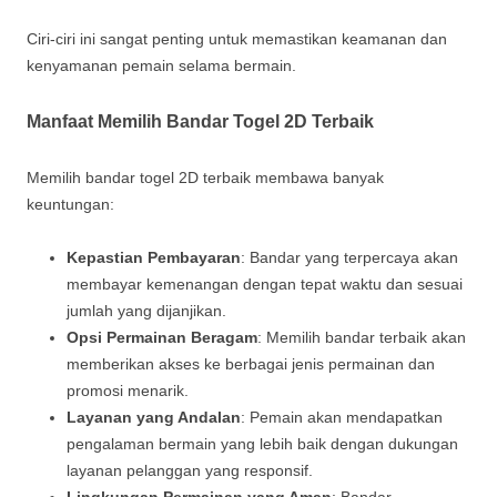
Ciri-ciri ini sangat penting untuk memastikan keamanan dan
kenyamanan pemain selama bermain.
Manfaat Memilih Bandar Togel 2D Terbaik
Memilih bandar togel 2D terbaik membawa banyak
keuntungan:
Kepastian Pembayaran
: Bandar yang terpercaya akan
membayar kemenangan dengan tepat waktu dan sesuai
jumlah yang dijanjikan.
Opsi Permainan Beragam
: Memilih bandar terbaik akan
memberikan akses ke berbagai jenis permainan dan
promosi menarik.
Layanan yang Andalan
: Pemain akan mendapatkan
pengalaman bermain yang lebih baik dengan dukungan
layanan pelanggan yang responsif.