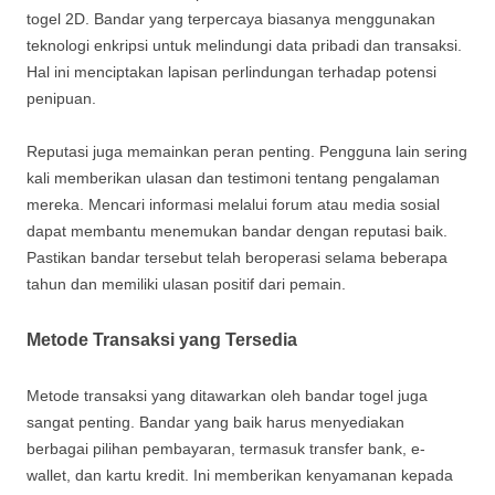
togel 2D. Bandar yang terpercaya biasanya menggunakan
teknologi enkripsi untuk melindungi data pribadi dan transaksi.
Hal ini menciptakan lapisan perlindungan terhadap potensi
penipuan.
Reputasi juga memainkan peran penting. Pengguna lain sering
kali memberikan ulasan dan testimoni tentang pengalaman
mereka. Mencari informasi melalui forum atau media sosial
dapat membantu menemukan bandar dengan reputasi baik.
Pastikan bandar tersebut telah beroperasi selama beberapa
tahun dan memiliki ulasan positif dari pemain.
Metode Transaksi yang Tersedia
Metode transaksi yang ditawarkan oleh bandar togel juga
sangat penting. Bandar yang baik harus menyediakan
berbagai pilihan pembayaran, termasuk transfer bank, e-
wallet, dan kartu kredit. Ini memberikan kenyamanan kepada