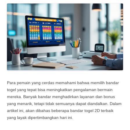
Para pemain yang cerdas memahami bahwa memilih bandar
togel yang tepat bisa meningkatkan pengalaman bermain
mereka. Banyak bandar menghadirkan layanan dan bonus
yang menarik, tetapi tidak semuanya dapat diandalkan. Dalam
artikel ini, akan dibahas beberapa bandar togel 2D terbaik
yang layak dipertimbangkan hari ini.