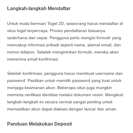
Langkah-langkah Mendaftar
Untuk mulai bermain Togel 2D, seseorang harus mendaftar di
situs togel terpercaya. Proses pendaftaran biasanya
sederhana dan cepat. Pengguna perlu mengisi formulir yang
mencakup informasi pribadi seperti nama, alamat email, dan
nomor telepon. Setelah mengirimkan formulir, mereka akan
menerima email konfirmasi.
Setelah konfirmasi, pengguna harus membuat username dan
password. Pastikan untuk memilih password yang kuat untuk
menjaga keamanan akun. Beberapa situs juga mungkin
meminta verifikasi identitas melalui dokumen resmi. Mengikuti
langkah-langkah ini secara cermat sangat penting untuk
memastikan akun dapat diakses dengan lancar dan aman.
Panduan Melakukan Deposit