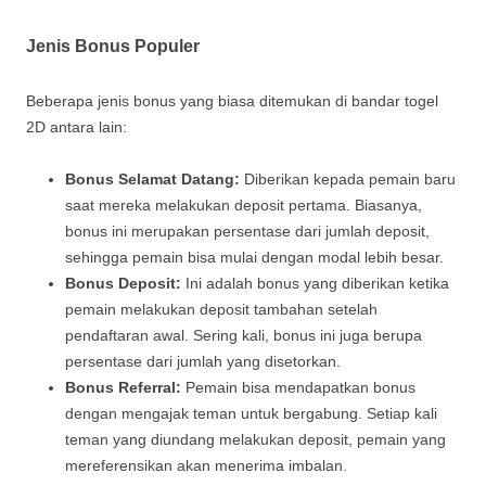
Jenis Bonus Populer
Beberapa jenis bonus yang biasa ditemukan di bandar togel
2D antara lain:
Bonus Selamat Datang:
Diberikan kepada pemain baru
saat mereka melakukan deposit pertama. Biasanya,
bonus ini merupakan persentase dari jumlah deposit,
sehingga pemain bisa mulai dengan modal lebih besar.
Bonus Deposit:
Ini adalah bonus yang diberikan ketika
pemain melakukan deposit tambahan setelah
pendaftaran awal. Sering kali, bonus ini juga berupa
persentase dari jumlah yang disetorkan.
Bonus Referral:
Pemain bisa mendapatkan bonus
dengan mengajak teman untuk bergabung. Setiap kali
teman yang diundang melakukan deposit, pemain yang
mereferensikan akan menerima imbalan.