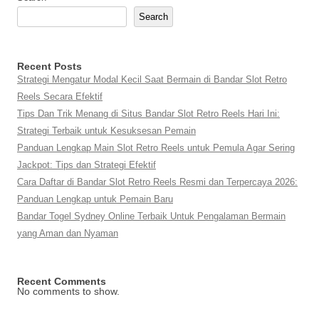
Search
Recent Posts
Strategi Mengatur Modal Kecil Saat Bermain di Bandar Slot Retro
Reels Secara Efektif
Tips Dan Trik Menang di Situs Bandar Slot Retro Reels Hari Ini:
Strategi Terbaik untuk Kesuksesan Pemain
Panduan Lengkap Main Slot Retro Reels untuk Pemula Agar Sering
Jackpot: Tips dan Strategi Efektif
Cara Daftar di Bandar Slot Retro Reels Resmi dan Terpercaya 2026:
Panduan Lengkap untuk Pemain Baru
Bandar Togel Sydney Online Terbaik Untuk Pengalaman Bermain
yang Aman dan Nyaman
Recent Comments
No comments to show.