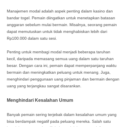
Manajemen modal adalah aspek penting dalam kasino dan
bandar togel. Pemain diingatkan untuk menetapkan batasan
anggaran sebelum mulai bermain. Misalnya, seorang pemain
dapat memutuskan untuk tidak menghabiskan lebih dari
Rp100.000 dalam satu sesi.
Penting untuk membagi modal menjadi beberapa taruhan
kecil, daripada memasang semua uang dalam satu taruhan
besar. Dengan cara ini, pemain dapat memperpanjang waktu
bermain dan meningkatkan peluang untuk menang. Juga,
menghindari penggunaan uang pinjaman dan bermain dengan
uang yang terjangkau sangat disarankan.
Menghindari Kesalahan Umum
Banyak pemain sering terjebak dalam kesalahan umum yang
bisa berdampak negatif pada peluang mereka. Salah satu