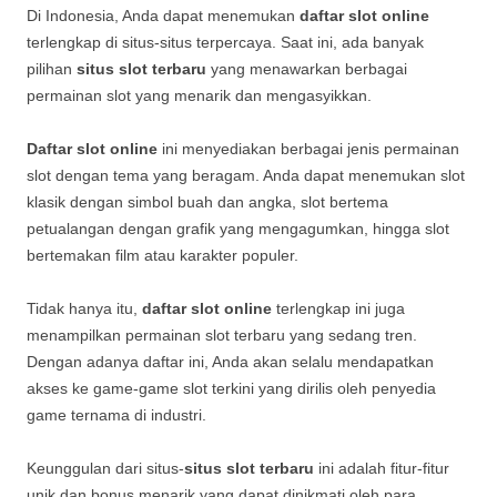
Di Indonesia, Anda dapat menemukan
daftar slot online
terlengkap di situs-situs terpercaya. Saat ini, ada banyak
pilihan
situs slot terbaru
yang menawarkan berbagai
permainan slot yang menarik dan mengasyikkan.
Daftar slot online
ini menyediakan berbagai jenis permainan
slot dengan tema yang beragam. Anda dapat menemukan slot
klasik dengan simbol buah dan angka, slot bertema
petualangan dengan grafik yang mengagumkan, hingga slot
bertemakan film atau karakter populer.
Tidak hanya itu,
daftar slot online
terlengkap ini juga
menampilkan permainan slot terbaru yang sedang tren.
Dengan adanya daftar ini, Anda akan selalu mendapatkan
akses ke game-game slot terkini yang dirilis oleh penyedia
game ternama di industri.
Keunggulan dari situs-
situs slot terbaru
ini adalah fitur-fitur
unik dan bonus menarik yang dapat dinikmati oleh para