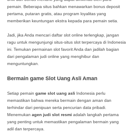
pemain. Beberapa situs bahkan menawarkan bonus deposit
pertama, putaran gratis, atau program loyalitas yang
memberikan keuntungan ekstra kepada para pemain setia.
Jadi, jika Anda mencari daftar slot online terlengkap, jangan
ragu untuk mengunjungi situs-situs slot terpercaya di Indonesia
ini. Temukan permainan slot favorit Anda dan jadilah bagian
dari pengalaman judi online yang menghibur dan
menguntungkan.
Bermain game Slot Uang Asli Aman
Setiap pemain
game slot uang asli
Indonesia perlu
memastikan bahwa mereka bermain dengan aman dan
terhindar dari penipuan serta pencurian data pribadi.
Menemukan
agen judi slot resmi
adalah langkah pertama
yang penting untuk memastikan pengalaman bermain yang
adil dan terpercaya.