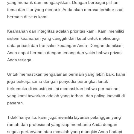
yang menarik dan mengasyikkan. Dengan berbagai pilihan
tema dan fitur yang menarik, Anda akan merasa terhibur saat
bermain di situs kami.
Keamanan dan integritas adalah prioritas kami. Kami memiliki
sistem keamanan yang canggih dan ketat untuk melindungi
data pribadi dan transaksi keuangan Anda. Dengan demikian,
Anda dapat bermain dengan tenang dan yakin bahwa privasi
Anda terjaga.
Untuk memastikan pengalaman bermain yang lebih baik, kami
juga bekerja sama dengan penyedia perangkat lunak
terkemuka di industri ini. Ini memastikan bahwa permainan
yang kami tawarkan adalah yang terbaru dan paling inovatif di
pasaran.
Tidak hanya itu, kami juga memiliki layanan pelanggan yang
ramah dan profesional yang siap membantu Anda dengan
segala pertanyaan atau masalah yang mungkin Anda hadapi