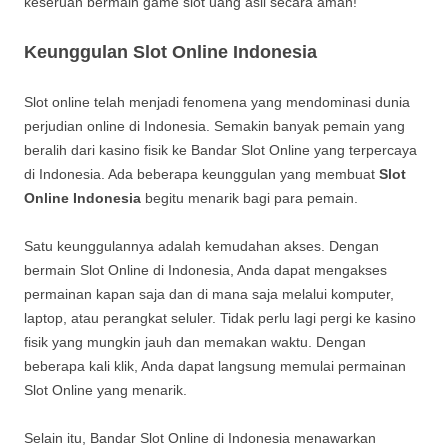
keseruan bermain game slot uang asli secara aman!
Keunggulan Slot Online Indonesia
Slot online telah menjadi fenomena yang mendominasi dunia
perjudian online di Indonesia. Semakin banyak pemain yang
beralih dari kasino fisik ke Bandar Slot Online yang terpercaya
di Indonesia. Ada beberapa keunggulan yang membuat
Slot
Online Indonesia
begitu menarik bagi para pemain.
Satu keunggulannya adalah kemudahan akses. Dengan
bermain Slot Online di Indonesia, Anda dapat mengakses
permainan kapan saja dan di mana saja melalui komputer,
laptop, atau perangkat seluler. Tidak perlu lagi pergi ke kasino
fisik yang mungkin jauh dan memakan waktu. Dengan
beberapa kali klik, Anda dapat langsung memulai permainan
Slot Online yang menarik.
Selain itu, Bandar Slot Online di Indonesia menawarkan