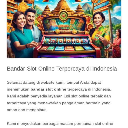
Bandar Slot Online Terpercaya di Indonesia
Selamat datang di website kami, tempat Anda dapat
menemukan
bandar slot online
terpercaya di Indonesia.
Kami adalah penyedia layanan judi slot online terbaik dan
terpercaya yang menawarkan pengalaman bermain yang
aman dan menghibur.
Kami menyediakan berbagai macam permainan slot online