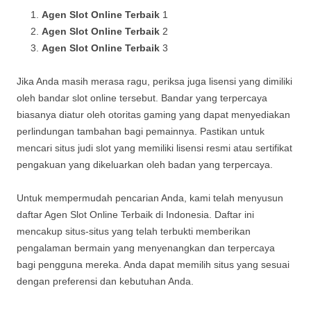
Agen Slot Online Terbaik
1
Agen Slot Online Terbaik
2
Agen Slot Online Terbaik
3
Jika Anda masih merasa ragu, periksa juga lisensi yang dimiliki
oleh bandar slot online tersebut. Bandar yang terpercaya
biasanya diatur oleh otoritas gaming yang dapat menyediakan
perlindungan tambahan bagi pemainnya. Pastikan untuk
mencari situs judi slot yang memiliki lisensi resmi atau sertifikat
pengakuan yang dikeluarkan oleh badan yang terpercaya.
Untuk mempermudah pencarian Anda, kami telah menyusun
daftar Agen Slot Online Terbaik di Indonesia. Daftar ini
mencakup situs-situs yang telah terbukti memberikan
pengalaman bermain yang menyenangkan dan terpercaya
bagi pengguna mereka. Anda dapat memilih situs yang sesuai
dengan preferensi dan kebutuhan Anda.